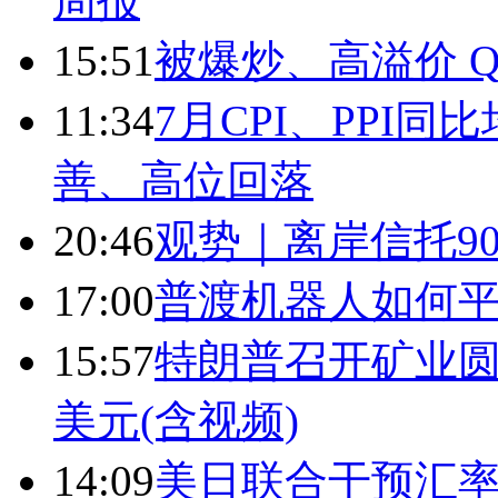
周报
15:51
被爆炒、高溢价 Q
11:34
7月CPI、PPI同
善、高位回落
20:46
观势｜离岸信托9
17:00
普渡机器人如何平
15:57
特朗普召开矿业圆
美元(含视频)
14:09
美日联合干预汇