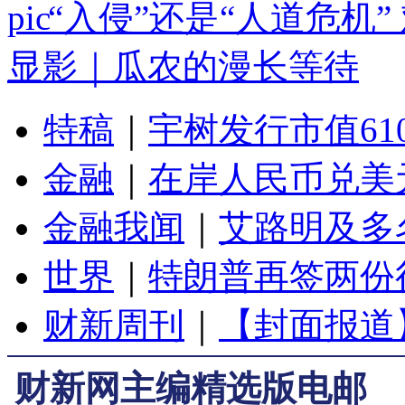
“入侵”还是“人道危机
显影｜瓜农的漫长等待
特稿
｜
宇树发行市值61
金融
｜
在岸人民币兑美元
金融我闻
｜
艾路明及多
世界
｜
特朗普再签两份
财新周刊
｜
【封面报道
财新网主编精选版电邮