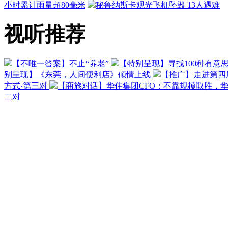
小时累计雨量超80毫米
秘鲁纳斯卡观光飞机坠毁 13人遇难
视听推荐
【不唯一答案】不止“养老”
【特别呈现】寻找100种有意
别呈现】《东莞，人间便利店》倾情上线
【推广】走进第四
方式·第三对
【商旅对话】华住集团CFO：不靠规模取胜，
二对