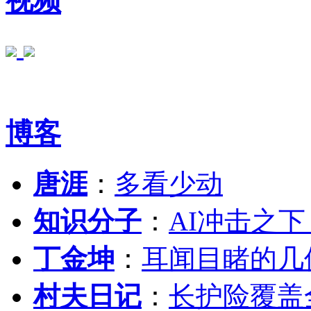
视频
博客
唐涯
：
多看少动
知识分子
：
AI冲击之
丁金坤
：
耳闻目睹的几
村夫日记
：
长护险覆盖