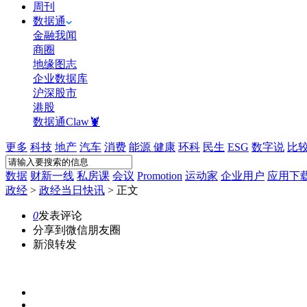
周刊
数据通
金融我闻
商圈
地缘图志
企业数据库
沪深股市
港股
数据通Claw🦞
更多
科技
地产
汽车
消费
能源
健康
环科
民生
ESG
数字说
比
数据
财新一线
私房课
会议
Promotion
运动家
企业用户
应用下
政经
>
政经当日快讯
>
正文
0
发表评论
分享到微信朋友圈
新浪转发