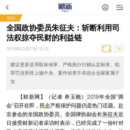
政经
全国政协委员朱征夫：斩断利用司
法权掠夺民财的利益链
2019年03月01日 15:13
T中
建议更多适用取保候审、严格执行行贿认定标准、犯
罪罚没所得上缴中央、案件侦查不牵连企业家家属子
女
【财新网】（记者 单玉晓）
2019年全国“两
会”召开在即，
民企
产权保护问题仍是热门话题。赴
京参会的全国政协委员、全国律协副会长
朱征夫
近
日接受财新记者采访时表示，已经完成了一份针对