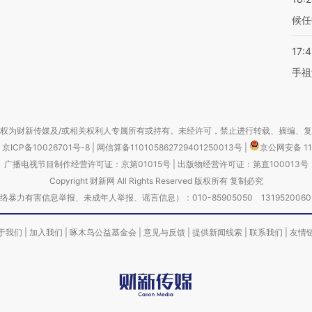
候任
17:
手祖
权为财新传媒及/或相关权利人专属所有或持有。未经许可，禁止进行转载、摘编、
京ICP备10026701号-8
|
网信算备110105862729401250013号
|
京公网安备 11
广播电视节目制作经营许可证：京第01015号
|
出版物经营许可证：第直100013号
Copyright 财新网 All Rights Reserved 版权所有 复制必究
害信息举报、未成年人举报、谣言信息）：010-85905050 13195200605 举报邮
于我们
|
加入我们
|
啄木鸟公益基金会
|
意见与反馈
|
提供新闻线索
|
联系我们
|
友情