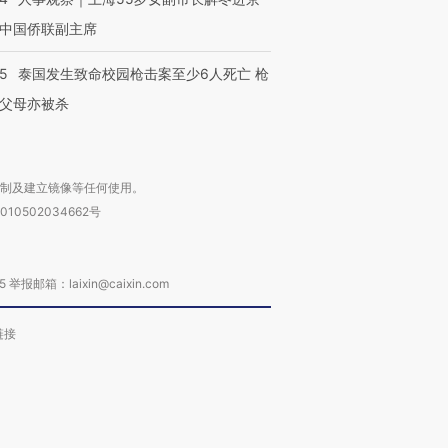
中国侨联副主席
45
泰国发生致命校园枪击案至少6人死亡 枪
父母亦被杀
复制及建立镜像等任何使用。
010502034662号
箱：laixin@caixin.com
链接