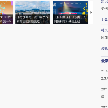
知识
受伤
【推广】走
找100种
【特别呈现】澳门全力探
【特别呈现】《东莞，人
会，让数智科
丁金
式·第一对
索葡语国家新渠道
间便利店》倾情上线
业
村夫
续加
吴晓
最
21:
2.
20:
倍
20:1