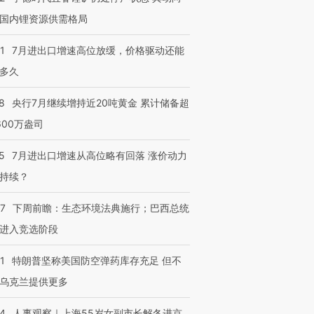
国内锂资源供需格局
1
7月进出口增速高位放缓，价格驱动还能
多久
8
央行7月继续增持近20吨黄金 累计储备超
600万盎司
5
7月进出口增速从高位略有回落 涨价动力
持续？
07
下周前瞻：生态环境法典施行；巴西总统
进入竞选阶段
1
特朗普坚称美国防空弹药库存充足 但不
乌克兰提供更多
24
人事观察｜上海55岁女副市长解冬进京