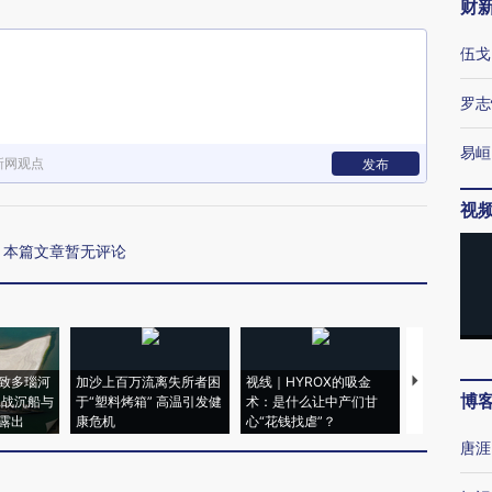
财
伍戈
罗志
易峘
新网观点
发布
视
本篇文章暂无评论
致多瑙河
加沙上百万流离失所者困
视线｜HYROX的吸金
马航飞行员
博
二战沉船与
于“塑料烤箱” 高温引发健
术：是什么让中产们甘
粒摇头丸 尿
露出
康危机
心“花钱找虐”？
毒品
唐涯