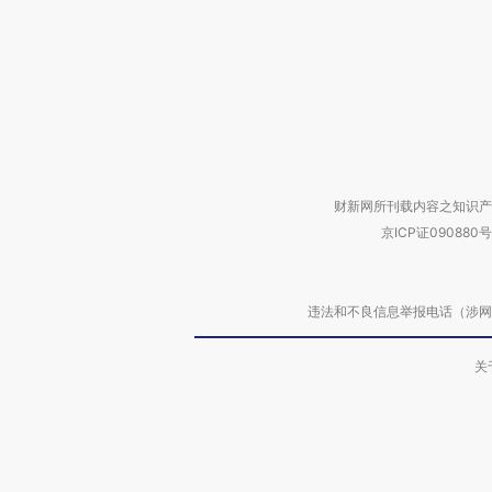
财新网所刊载内容之知识产
京ICP证090880号
违法和不良信息举报电话（涉网络暴力有
关