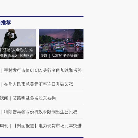
辑推荐
侵”还是“人道危机” 难
撕裂西班牙飞地休达
显影｜瓜农的漫长等待
｜
宇树发行市值610亿 先行者的加速和考验
｜
在岸人民币兑美元汇率连日升破6.75
我闻
｜
艾路明及多名股东被拘
｜
特朗普再签两份行政令限制出生公民权
周刊
｜
【封面报道】电力现货市场元年突进