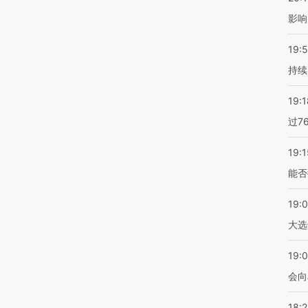
影响
19:5
持续
19:1
过7
19:1
能否
19:
大选
19:0
会向
18: