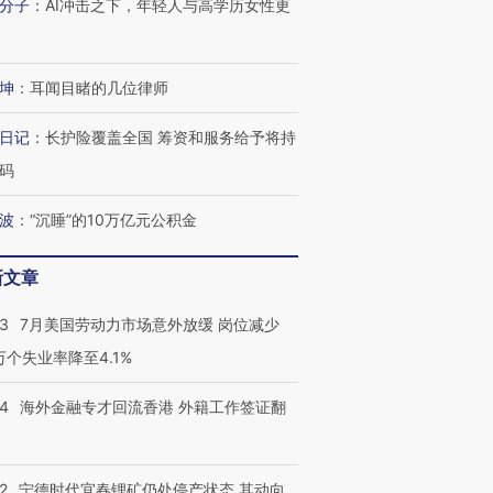
分子
：
AI冲击之下，年轻人与高学历女性更
进第四届链博
【商旅对话】华住集团
技“链”接产
【特别呈现】寻找100种
CFO：不靠规模取胜，华
【特别呈
坤
：
耳闻目睹的几位律师
有意思的生活方式·第三对
住三大增长引擎是什么？
有意思的
日记
：
长护险覆盖全国 筹资和服务给予将持
码
波
：
“沉睡”的10万亿元公积金
新文章
43
7月美国劳动力市场意外放缓 岗位减少
3万个失业率降至4.1%
14
海外金融专才回流香港 外籍工作签证翻
2
宁德时代宜春锂矿仍处停产状态 其动向