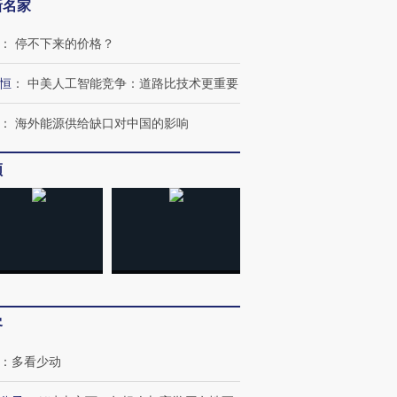
新名家
：
停不下来的价格？
恒
：
中美人工智能竞争：道路比技术更重要
：
海外能源供给缺口对中国的影响
频
跨国走私7万
视线｜被称为“蟑螂”的印
视线｜“入侵”还是“人道危
客
检体内含3种
度Z世代 用街头抗争将教
机”？难民潮撕裂西班牙
秘鲁纳斯
育部长拱下台
飞地休达
13人遇难
：
多看少动