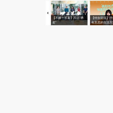
【不唯一答案】不止“养
【特别呈现】寻
老”
有意思的生活方