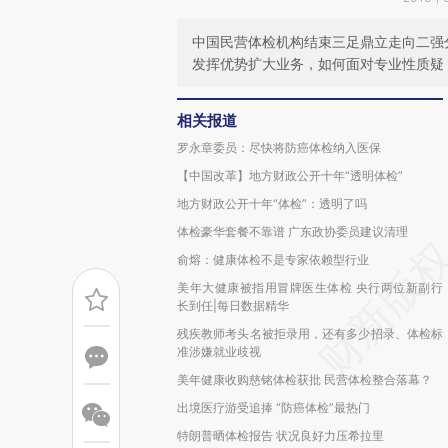
中国民营体检机构结束三足鼎立走向二强
发挥优势扩大业务，如何面对专业性质疑
相关报道
罗永章委员：尽快将防癌体检纳入医保
【中国改革】地方财政公开十年“透明体检”
地方财政公开十年“体检”：透明了吗
体检豪华套餐不靠谱 广东政协委员建议清理
俞熔：健康体检不是专家依赖型行业
美年大健康被指用冒牌医生体检 央行两位新副行
长到任|每日数据精华
残疾教师考头名被拒录用，还有多少招录、体检标
准涉嫌就业歧视
美年健康收购慈铭体检获批 民营体检整合落幕？
出境医疗游受追捧 “防癌体检”最热门
特朗普晒体检报告 状况良好力压希拉里