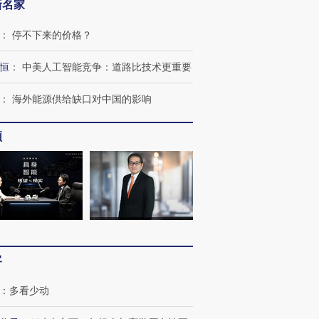
新名家
：
停不下来的价格？
恒
：
中美人工智能竞争：道路比技术更重要
：
海外能源供给缺口对中国的影响
频
跨国走私7万
视线｜HYROX的吸金
视线｜被
检体内含3种
术：是什么让中产们甘
泽连斯基密集出访美英 索
度Z世代
心“花钱找虐”？
要防空导弹“救急”
育部长拱
客
进第四届链博
【商旅对话】华住集团
技“链”接产
【特别呈现】寻找100种
CFO：不靠规模取胜，华
【特别呈
：
多看少动
有意思的生活方式·第三对
住三大增长引擎是什么？
有意思的