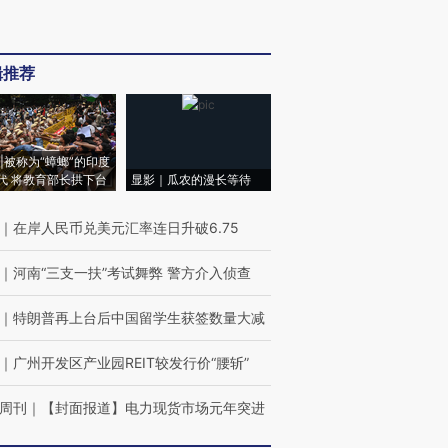
辑推荐
|被称为“蟑螂”的印度
代 将教育部长拱下台
显影｜瓜农的漫长等待
｜
在岸人民币兑美元汇率连日升破6.75
｜
河南“三支一扶”考试舞弊 警方介入侦查
｜
特朗普再上台后中国留学生获签数量大减
｜
广州开发区产业园REIT较发行价“腰斩”
周刊
｜
【封面报道】电力现货市场元年突进