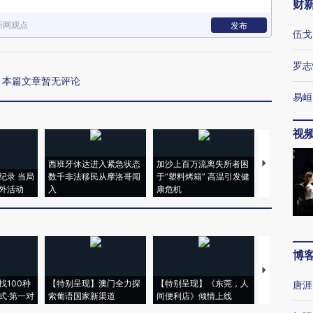
财
新网观点
发布
伍戈
罗志
本篇文章暂无评论
易峘
视
西班牙休达进入紧急状态
加沙上百万流离失所者困
马航飞行员
纪录 当局
数千非法移民从摩洛哥闯
于“塑料烤箱” 高温引发健
粒摇头丸 尿
外活动
入
康危机
毒品
博
【推广】走
找100种
【特别呈现】澳门全力探
【特别呈现】《东莞，人
会，让数智科
唐涯
式·第一对
索葡语国家新渠道
间便利店》倾情上线
业