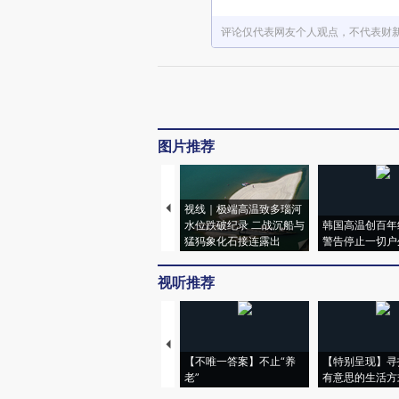
评论仅代表网友个人观点，不代表财
图片推荐
视线｜极端高温致多瑙河
水位跌破纪录 二战沉船与
韩国高温创百年
猛犸象化石接连露出
警告停止一切户
视听推荐
【不唯一答案】不止“养
【特别呈现】寻
老”
有意思的生活方