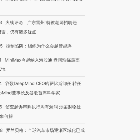
3
火线评论｜广东雷州“特教老师招聘违
很雷，仍有诸多疑点
05
控制陷阱：组织为什么会越管越胖
1
MiniMax今起纳入港股通 盘间涨幅最高
77%
4
谷歌DeepMind CEO哈萨比斯卸任 转任
epMind董事长及谷歌首席科学家
6
侦查起诉审判执行均有漏洞 涉案财物处
象何解
58
罗兰贝格：全球汽车市场逐渐区域化已成