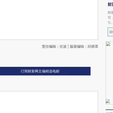
财
财
写
引
责任编辑：任波 | 版面编辑：邱祺璞
订阅财新网主编精选电邮