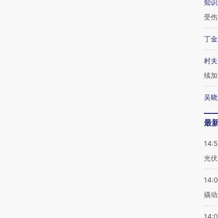
知识
受伤
丁金
村夫
续加
吴晓
最
14:
光伏
14:
撬动
14:0