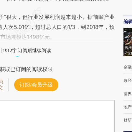
”很大，但行业发展利润越来越小。据前瞻产业
编
人次5.01亿，超过总人口的1/3，到2018年，预
市场规模达1498亿元。
视线
1912字 订阅后继续阅读
Z世
金融
获取已订阅的阅读权限
政经
员
订阅/会员升级
文
世界
地产
财新