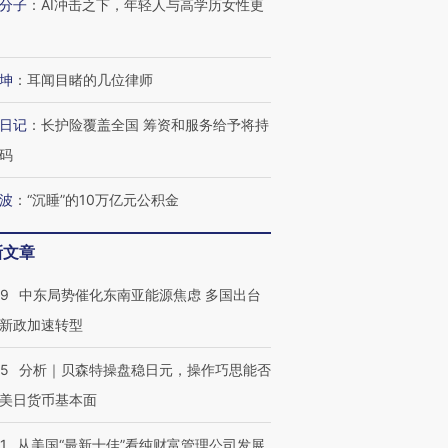
分子
：
AI冲击之下，年轻人与高学历女性更
坤
：
耳闻目睹的几位律师
日记
：
长护险覆盖全国 筹资和服务给予将持
码
波
：
“沉睡”的10万亿元公积金
新文章
59
中东局势催化东南亚能源焦虑 多国出台
新政加速转型
05
分析｜贝森特操盘稳日元，操作巧思能否
美日货币基本面
1
从美国“最新十佳”看纯财富管理公司发展