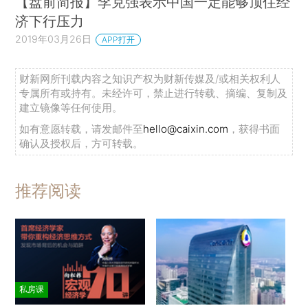
【盘前简报】李克强表示中国一定能够顶住经
济下行压力
2019年03月26日
APP打开
财新网所刊载内容之知识产权为财新传媒及/或相关权利人
专属所有或持有。未经许可，禁止进行转载、摘编、复制及
建立镜像等任何使用。
如有意愿转载，请发邮件至
hello@caixin.com
，获得书面
确认及授权后，方可转载。
推荐阅读
私房课