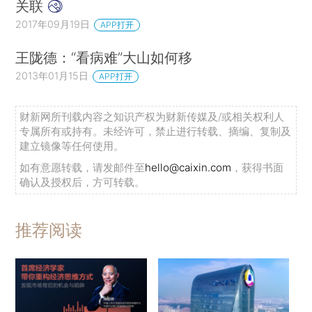
关联
2017年09月19日
APP打开
王陇德：“看病难”大山如何移
2013年01月15日
APP打开
财新网所刊载内容之知识产权为财新传媒及/或相关权利人
专属所有或持有。未经许可，禁止进行转载、摘编、复制及
建立镜像等任何使用。
如有意愿转载，请发邮件至
hello@caixin.com
，获得书面
确认及授权后，方可转载。
推荐阅读