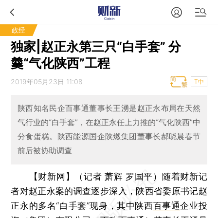
政经
独家|赵正永第三只“白手套” 分
羹“气化陕西”工程
2019年05月23日 11:08
T中
陕西知名民企百事通董事长王湧是赵正永布局在天然
气行业的“白手套”，在赵正永任上力推的“气化陕西”中
分食蛋糕。陕西能源国企陕燃集团董事长郝晓晨春节
前后被协助调查
【财新网】（记者 萧辉 罗国平）
随着财新记
者对赵正永案的调查逐步深入，陕西省委原书记赵
正永的多名“白手套”现身，其中陕西
百事通
企业投