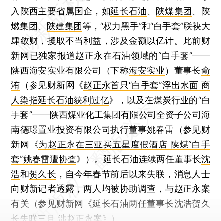
入陕西主要省属国企，如
延长石油
、
陕煤集团
、陕
燃集团、
陕建集团
等，“权力黑手”和“白手套”联袂大
肆敛财，攫取不当利益，涉及金额以亿计。此前财
新网已独家报道赵正永在石油领域的“白手套”——
陕西海安实业有限公司（下称
海安实业
）董事长
俞
洧
（参见财新网《
赵正永首只“白手套”浮出水面 商
人染指延长石油获利过亿
》，以及在煤炭行业的“白
手套”——陕西煤业化工集团有限公司全资子公司
海
南德璟置业投资有限公司
执行董事
姚春雷
（参见财
新网《
为赵正永在三亚买五星度假酒店 陕煤“白手
套”姚春雷遭协查
》）。延长石油连续两任董事长
沈
浩
和
贺久长
，自今年春节前后以来失联，消息人士
向财新记者透露，两人均被协助调查，与赵正永案
有关（参见财新网《
延长石油两任董事长沈浩贺久
长失联三月 涉赵正永案
》）。