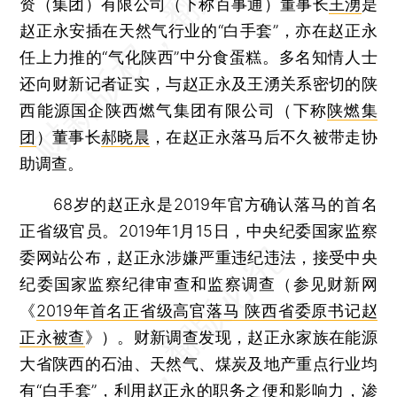
资（集团）有限公司（下称百事通）董事长
王湧
是
赵正永安插在天然气行业的“白手套”，亦在赵正永
任上力推的“气化陕西”中分食蛋糕。多名知情人士
还向财新记者证实，与赵正永及王湧关系密切的陕
西能源国企陕西燃气集团有限公司（下称
陕燃集
团
）董事长
郝晓晨
，在赵正永落马后不久被带走协
助调查。
68岁的赵正永是2019年官方确认落马的首名
正省级官员。2019年1月15日，中央纪委国家监察
委网站公布，赵正永涉嫌严重违纪违法，接受中央
纪委国家监察纪律审查和监察调查（参见财新网
《
2019年首名正省级高官落马 陕西省委原书记赵
正永被查
》）。财新调查发现，赵正永家族在能源
大省陕西的石油、天然气、煤炭及地产重点行业均
有“白手套”，利用赵正永的职务之便和影响力，渗