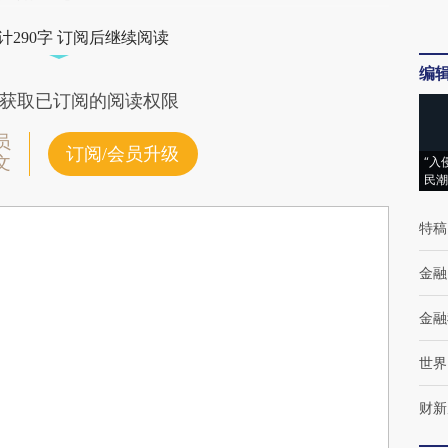
计290字 订阅后继续阅读
编
获取已订阅的阅读权限
员
订阅/会员升级
文
“入
民潮
特稿
金融
金融
世界
财新