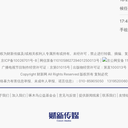
候任
17:
手祖
权为财新传媒及/或相关权利人专属所有或持有。未经许可，禁止进行转载、摘编、
京ICP备10026701号-8
|
网信算备110105862729401250013号
|
京公网安备 11
广播电视节目制作经营许可证：京第01015号
|
出版物经营许可证：第直100013号
Copyright 财新网 All Rights Reserved 版权所有 复制必究
害信息举报、未成年人举报、谣言信息）：010-85905050 13195200605 举报邮
于我们
|
加入我们
|
啄木鸟公益基金会
|
意见与反馈
|
提供新闻线索
|
联系我们
|
友情