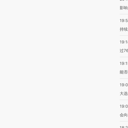
影响
19:5
持续
19:1
过7
19:1
能否
19:
大选
19:0
会向
18: