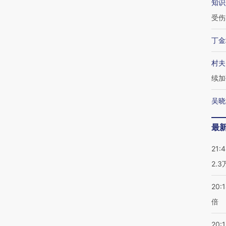
知识
受伤
丁金
村夫
续加
吴晓
最
21:
2.
20:
倍
20:1