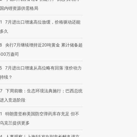
国内锂资源供需格局
1
7月进出口增速高位放缓，价格驱动还能
多久
8
央行7月继续增持近20吨黄金 累计储备超
600万盎司
5
7月进出口增速从高位略有回落 涨价动力
持续？
07
下周前瞻：生态环境法典施行；巴西总统
进入竞选阶段
1
特朗普坚称美国防空弹药库存充足 但不
乌克兰提供更多
24
人事观察｜上海55岁女副市长解冬进京