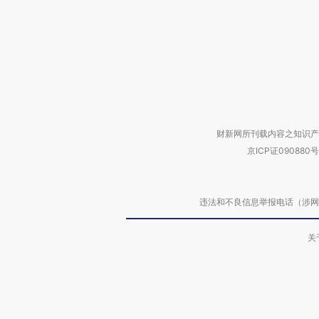
财新网所刊载内容之知识产
京ICP证090880号
违法和不良信息举报电话（涉网络暴力有
关