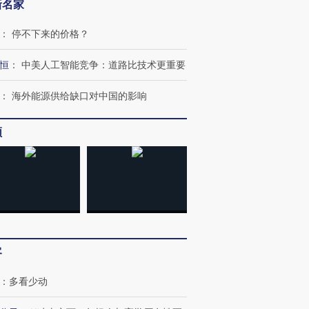
新名家
：
停不下来的价格？
恒
：
中美人工智能竞争：道路比技术更重要
跨国走私7万
视线｜被称为“蟑螂”的印
视线｜“入侵”还是“人道危
检体内含3种
度Z世代 用街头抗争将教
机”？难民潮撕裂西班牙
秘鲁纳斯
育部长拱下台
飞地休达
13人遇难
：
海外能源供给缺口对中国的影响
频
进第四届链博
【商旅对话】华住集团
技“链”接产
【特别呈现】寻找100种
CFO：不靠规模取胜，华
【特别呈
有意思的生活方式·第三对
住三大增长引擎是什么？
有意思的
客
：
多看少动