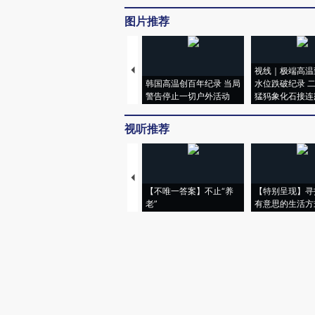
图片推荐
视线｜极端高温
韩国高温创百年纪录 当局
水位跌破纪录 
警告停止一切户外活动
猛犸象化石接连
视听推荐
【不唯一答案】不止“养
【特别呈现】寻
老”
有意思的生活方