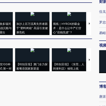
财
伍戈
罗志
致多瑙河
加沙上百万流离失所者困
视线｜HYROX的吸金
马航飞行员
二战沉船与
于“塑料烤箱” 高温引发健
术：是什么让中产们甘
粒摇头丸 尿
露出
康危机
心“花钱找虐”？
毒品
易峘
视
【推广】走
找100种
【特别呈现】澳门全力探
【特别呈现】《东莞，人
会，让数智科
式·第一对
索葡语国家新渠道
间便利店》倾情上线
业
博
唐涯