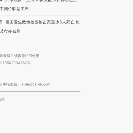
中国侨联副主席
45
泰国发生致命校园枪击案至少6人死亡 枪
父母亦被杀
复制及建立镜像等任何使用。
010502034662号
箱：laixin@caixin.com
链接