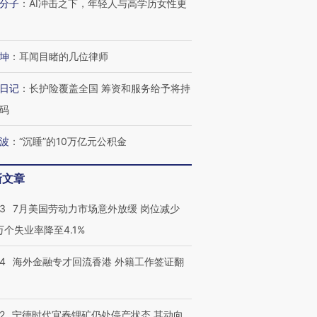
分子
：
AI冲击之下，年轻人与高学历女性更
坤
：
耳闻目睹的几位律师
日记
：
长护险覆盖全国 筹资和服务给予将持
码
波
：
“沉睡”的10万亿元公积金
新文章
43
7月美国劳动力市场意外放缓 岗位减少
3万个失业率降至4.1%
14
海外金融专才回流香港 外籍工作签证翻
2
宁德时代宜春锂矿仍处停产状态 其动向