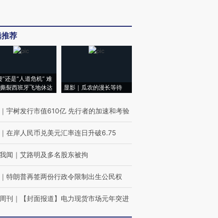
辑推荐
侵”还是“人道危机” 难
撕裂西班牙飞地休达
显影｜瓜农的漫长等待
｜
宇树发行市值610亿 先行者的加速和考验
｜
在岸人民币兑美元汇率连日升破6.75
我闻
｜
艾路明及多名股东被拘
｜
特朗普再签两份行政令限制出生公民权
周刊
｜
【封面报道】电力现货市场元年突进