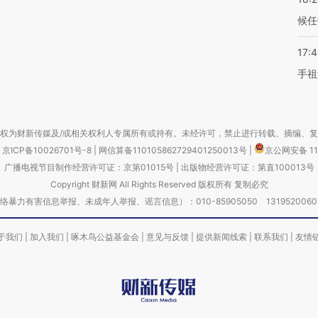
候任
17:
手祖
权为财新传媒及/或相关权利人专属所有或持有。未经许可，禁止进行转载、摘编、
京ICP备10026701号-8
|
网信算备110105862729401250013号
|
京公网安备 11
广播电视节目制作经营许可证：京第01015号
|
出版物经营许可证：第直100013号
Copyright 财新网 All Rights Reserved 版权所有 复制必究
害信息举报、未成年人举报、谣言信息）：010-85905050 13195200605 举报邮
于我们
|
加入我们
|
啄木鸟公益基金会
|
意见与反馈
|
提供新闻线索
|
联系我们
|
友情