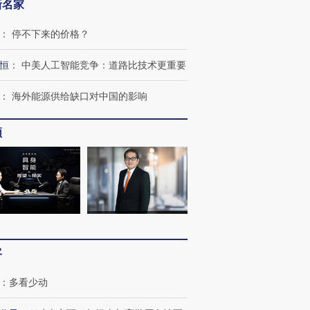
新名家
进第四届链博
【商旅对话】华住集团
技“链”接产
【特别呈现】寻找100种
CFO：不靠规模取胜，华
【特别呈
有意思的生活方式·第三对
住三大增长引擎是什么？
有意思的
：
停不下来的价格？
恒
：
中美人工智能竞争：道路比技术更重要
：
海外能源供给缺口对中国的影响
频
客
：
多看少动