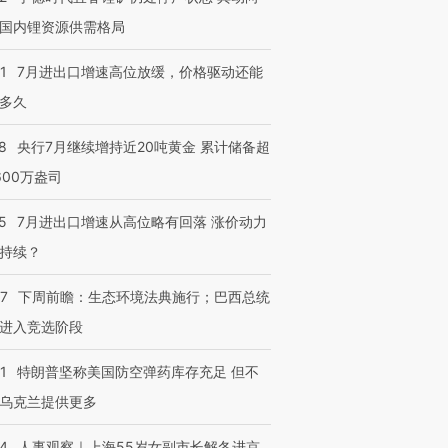
国内锂资源供需格局
1
7月进出口增速高位放缓，价格驱动还能
多久
8
央行7月继续增持近20吨黄金 累计储备超
600万盎司
5
7月进出口增速从高位略有回落 涨价动力
持续？
07
下周前瞻：生态环境法典施行；巴西总统
进入竞选阶段
1
特朗普坚称美国防空弹药库存充足 但不
乌克兰提供更多
24
人事观察｜上海55岁女副市长解冬进京