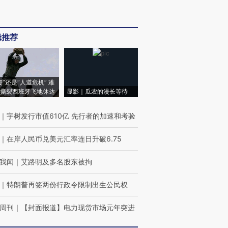
辑推荐
侵”还是“人道危机” 难
撕裂西班牙飞地休达
显影｜瓜农的漫长等待
｜
宇树发行市值610亿 先行者的加速和考验
｜
在岸人民币兑美元汇率连日升破6.75
我闻
｜
艾路明及多名股东被拘
｜
特朗普再签两份行政令限制出生公民权
周刊
｜
【封面报道】电力现货市场元年突进