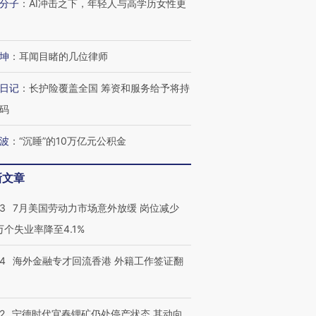
分子
：
AI冲击之下，年轻人与高学历女性更
坤
：
耳闻目睹的几位律师
日记
：
长护险覆盖全国 筹资和服务给予将持
码
波
：
“沉睡”的10万亿元公积金
新文章
43
7月美国劳动力市场意外放缓 岗位减少
3万个失业率降至4.1%
14
海外金融专才回流香港 外籍工作签证翻
2
宁德时代宜春锂矿仍处停产状态 其动向