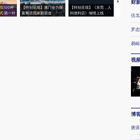
财
【推广】走
找100种
【特别呈现】澳门全力探
【特别呈现】《东莞，人
会，让数智科
式·第一对
索葡语国家新渠道
间便利店》倾情上线
业
伍戈
罗志
易峘
视
博
唐涯