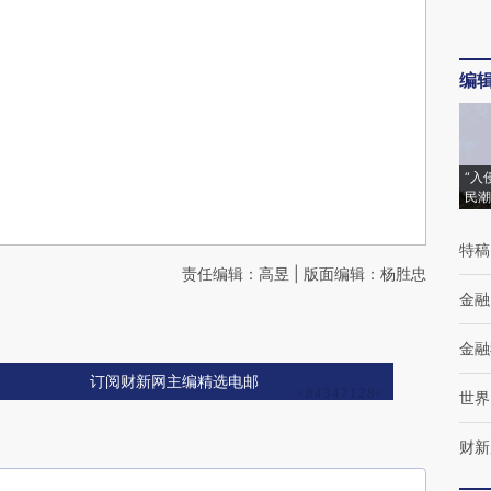
编
“入
民潮
特稿
责任编辑：高昱 | 版面编辑：杨胜忠
金融
金融
订阅财新网主编精选电邮
世界
财新