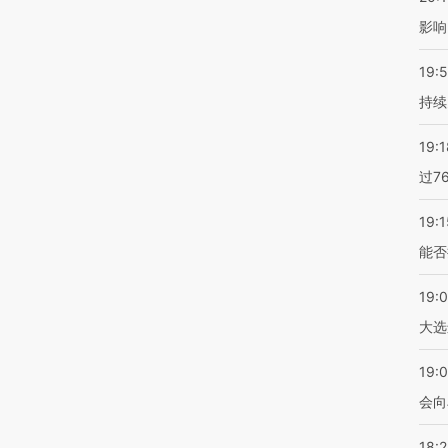
影响
19:5
持续
19:1
过7
19:1
能否
19:
大选
19:0
会向
18: