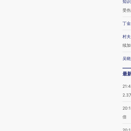
知识
受伤
丁金
村夫
续加
吴晓
最
21:
2.
20:
倍
20:1