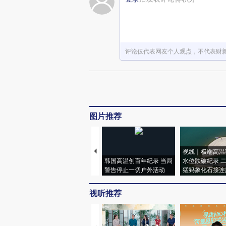
评论仅代表网友个人观点，不代表财
图片推荐
视线｜极端高温
韩国高温创百年纪录 当局
水位跌破纪录 
警告停止一切户外活动
猛犸象化石接连
视听推荐