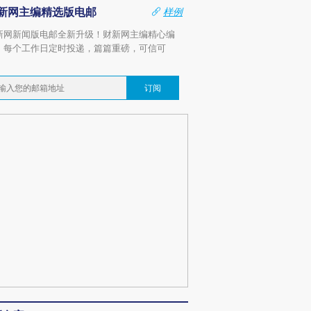
新网主编精选版电邮
样例
新网新闻版电邮全新升级！财新网主编精心编
，每个工作日定时投递，篇篇重磅，可信可
。
订阅
跨国走私7万
视线｜被称为“蟑螂”的印
视线｜“入侵”还是“人道危
检体内含3种
度Z世代 用街头抗争将教
机”？难民潮撕裂西班牙
秘鲁纳斯
育部长拱下台
飞地休达
13人遇难