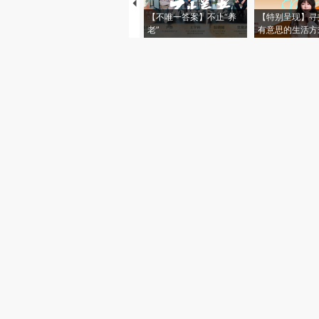
【不唯一答案】不止“养
【特别呈现】寻
老”
有意思的生活方