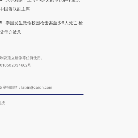
中国侨联副主席
45
泰国发生致命校园枪击案至少6人死亡 枪
父母亦被杀
复制及建立镜像等任何使用。
010502034662号
箱：laixin@caixin.com
链接