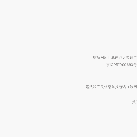
财新网所刊载内容之知识产
京ICP证090880号
违法和不良信息举报电话（涉网络暴力有
关