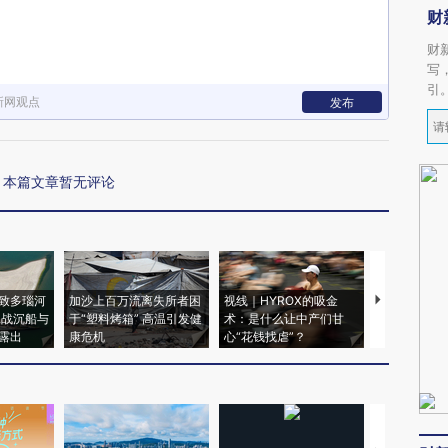
财
财
写
引
新网观点
发布
本篇文章暂无评论
致多瑙河
加沙上百万流离失所者困
视线｜HYROX的吸金
马航飞行员
二战沉船与
于“塑料烤箱” 高温引发健
术：是什么让中产们甘
粒摇头丸 尿
露出
康危机
心“花钱找虐”？
毒品