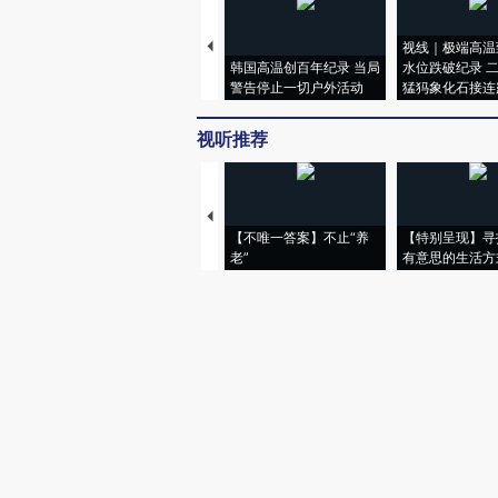
视线｜极端高温
韩国高温创百年纪录 当局
水位跌破纪录 
警告停止一切户外活动
猛犸象化石接连
视听推荐
【不唯一答案】不止“养
【特别呈现】寻
老”
有意思的生活方