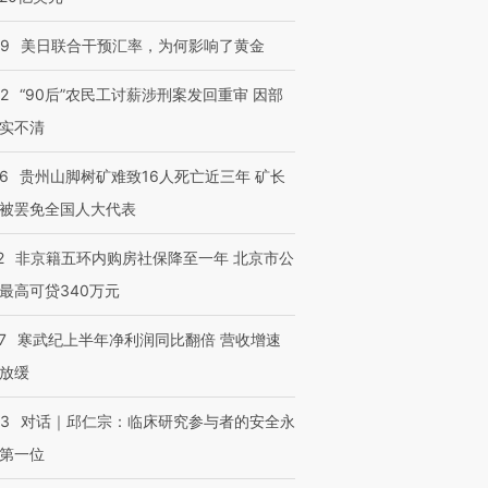
09
美日联合干预汇率，为何影响了黄金
32
“90后”农民工讨薪涉刑案发回重审 因部
实不清
36
贵州山脚树矿难致16人死亡近三年 矿长
被罢免全国人大代表
2
非京籍五环内购房社保降至一年 北京市公
最高可贷340万元
7
寒武纪上半年净利润同比翻倍 营收增速
放缓
53
对话｜邱仁宗：临床研究参与者的安全永
第一位