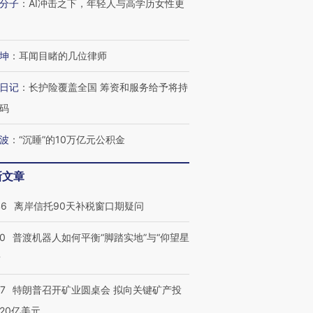
分子
：
AI冲击之下，年轻人与高学历女性更
坤
：
耳闻目睹的几位律师
日记
：
长护险覆盖全国 筹资和服务给予将持
码
波
：
“沉睡”的10万亿元公积金
新文章
46
离岸信托90天补税窗口期疑问
00
普渡机器人如何平衡“脚踏实地”与“仰望星
？
57
特朗普召开矿业圆桌会 拟向关键矿产投
20亿美元