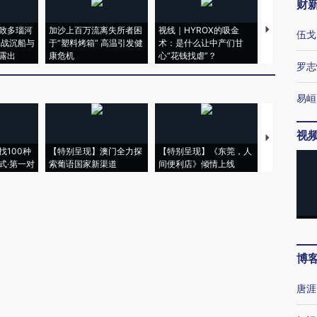
财
致多瑙河
加沙上百万流离失所者困
视线｜HYROX的吸金
马航飞行员
伍戈
二战沉船与
于“塑料烤箱” 高温引发健
术：是什么让中产们甘
粒摇头丸 尿
露出
康危机
心“花钱找虐”？
毒品
罗志
易峘
视
【推广】走
找100种
【特别呈现】澳门全力探
【特别呈现】《东莞，人
会，让数智科
式·第一对
索葡语国家新渠道
间便利店》倾情上线
业
博
唐涯