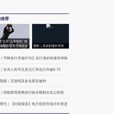
辑推荐
侵”还是“人道危机” 难
撕裂西班牙飞地休达
显影｜瓜农的漫长等待
｜
宇树发行市值610亿 先行者的加速和考验
｜
在岸人民币兑美元汇率连日升破6.75
我闻
｜
艾路明及多名股东被拘
｜
特朗普再签两份行政令限制出生公民权
周刊
｜
【封面报道】电力现货市场元年突进