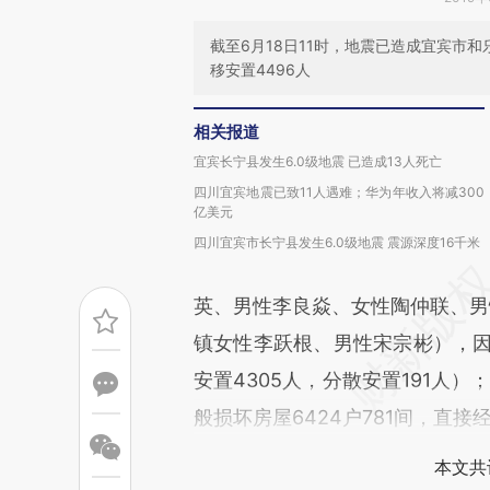
截至6月18日11时，地震已造成宜宾市和
移安置4496人
相关报道
宜宾长宁县发生6.0级地震 已造成13人死亡
四川宜宾地震已致11人遇难；华为年收入将减300
亿美元
四川宜宾市长宁县发生6.0级地震 震源深度16千米
英、男性李良焱、女性陶仲联、男
镇女性李跃根、男性宋宗彬），因灾
安置4305人，分散安置191人）
般损坏房屋6424户781间，直接经
本文共