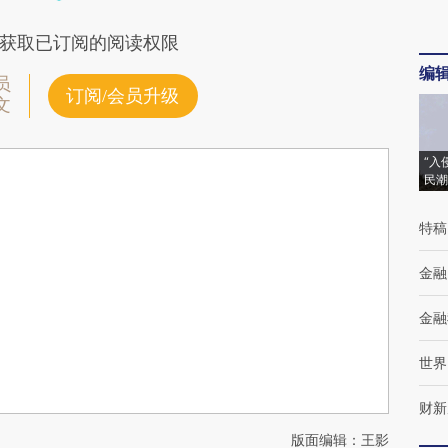
获取已订阅的阅读权限
编
员
订阅/会员升级
文
“入
民潮
特稿
金融
金融
世界
财新
版面编辑：王影