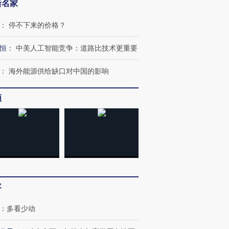
新名家
跨国走私7万
视线｜被称为“蟑螂”的印
视线｜“入侵”还是“人道危
：
停不下来的价格？
检体内含3种
度Z世代 用街头抗争将教
机”？难民潮撕裂西班牙
秘鲁纳斯
育部长拱下台
飞地休达
13人遇难
恒
：
中美人工智能竞争：道路比技术更重要
：
海外能源供给缺口对中国的影响
频
进第四届链博
【商旅对话】华住集团
技“链”接产
【特别呈现】寻找100种
CFO：不靠规模取胜，华
【特别呈
有意思的生活方式·第三对
住三大增长引擎是什么？
有意思的
客
：
多看少动