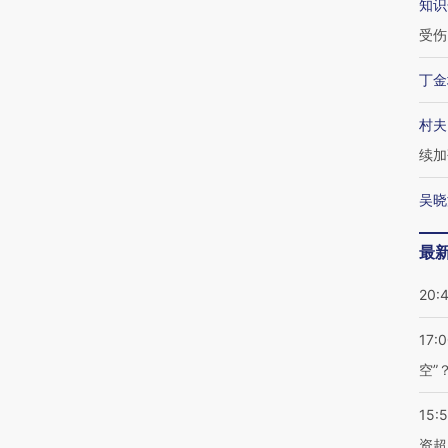
知识
受伤
丁金
村夫
续加
吴晓
最
20:
17:
空”
15:
资超