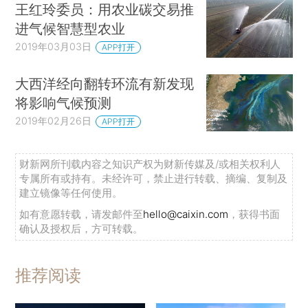
王红玲委员：用农业碳交易推
进气候智慧型农业
2019年03月03日
APP打开
大西洋经向翻转环流有新发现
将影响气候预测
2019年02月26日
APP打开
财新网所刊载内容之知识产权为财新传媒及/或相关权利人
专属所有或持有。未经许可，禁止进行转载、摘编、复制及
建立镜像等任何使用。
如有意愿转载，请发邮件至
hello@caixin.com
，获得书面
确认及授权后，方可转载。
推荐阅读