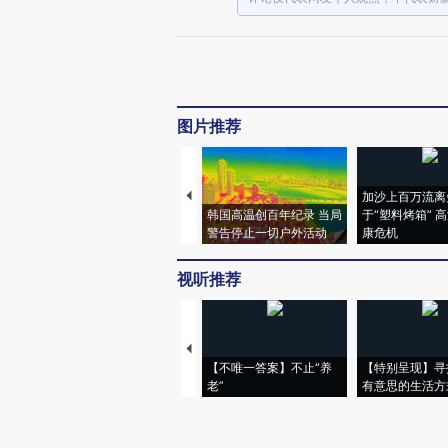
图片推荐
加沙上百万流离
韩国高温创百年纪录 当局
于“塑料烤箱” 
警告停止一切户外活动
康危机
视听推荐
【不唯一答案】不止“养
【特别呈现】寻
老”
有意思的生活方