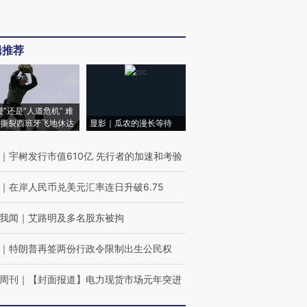
辑推荐
侵”还是“人道危机” 难
撕裂西班牙飞地休达
显影｜瓜农的漫长等待
｜
宇树发行市值610亿 先行者的加速和考验
｜
在岸人民币兑美元汇率连日升破6.75
我闻
｜
艾路明及多名股东被拘
｜
特朗普再签两份行政令限制出生公民权
周刊
｜
【封面报道】电力现货市场元年突进