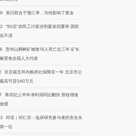
09
美日联合干预汇率，为何影响了黄金
32
“90后”农民工讨薪涉刑案发回重审 因部
实不清
36
贵州山脚树矿难致16人死亡近三年 矿长
被罢免全国人大代表
2
非京籍五环内购房社保降至一年 北京市公
最高可贷340万元
7
寒武纪上半年净利润同比翻倍 营收增速
放缓
53
对话｜邱仁宗：临床研究参与者的安全永
第一位