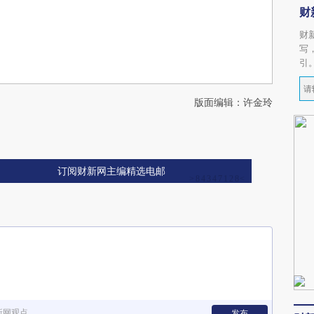
财
财
写
引
版面编辑：许金玲
订阅财新网主编精选电邮
新网观点
发布