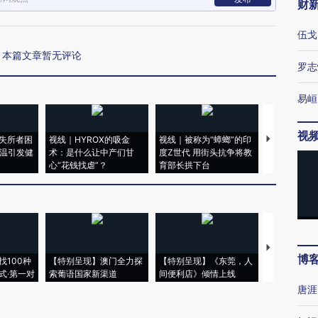
财
伍戈
本篇文章暂无评论
罗志
易峘
视
失所者困
视线｜HYROX的吸金
视线｜被称为“蟑螂”的印
视线｜“入侵
高温引发健
术：是什么让中产们甘
度Z世代 用街头抗争将教
机”？难民潮
心“花钱找虐”？
育部长拱下台
飞地休达
【推广】走
博
找100种
【特别呈现】澳门全力探
【特别呈现】《东莞，人
会，让数智科
式·第一对
索葡语国家新渠道
间便利店》倾情上线
业
唐涯