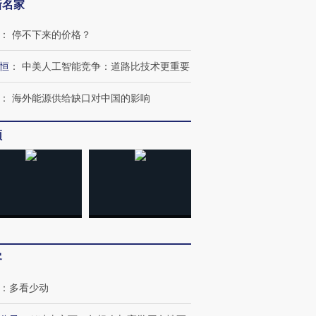
新名家
：
停不下来的价格？
恒
：
中美人工智能竞争：道路比技术更重要
：
海外能源供给缺口对中国的影响
频
”还是“人道危
湖北宜昌局部短时降雨
哈尔滨遭遇短时极端强降
撕裂西班牙
128毫米 紧急转移近
雨 3小时累计雨量超80毫
秘鲁纳斯
4000人
米
13人遇难
进第四届链博
【商旅对话】华住集团
客
技“链”接产
【特别呈现】寻找100种
CFO：不靠规模取胜，华
【特别呈
有意思的生活方式·第三对
住三大增长引擎是什么？
有意思的
：
多看少动