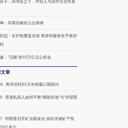
分子
：
AI冲击之下，年轻人与高学历女性更
坤
：
耳闻目睹的几位律师
日记
：
长护险覆盖全国 筹资和服务给予将持
码
波
：
“沉睡”的10万亿元公积金
新文章
46
离岸信托90天补税窗口期疑问
00
普渡机器人如何平衡“脚踏实地”与“仰望星
？
57
特朗普召开矿业圆桌会 拟向关键矿产投
20亿美元