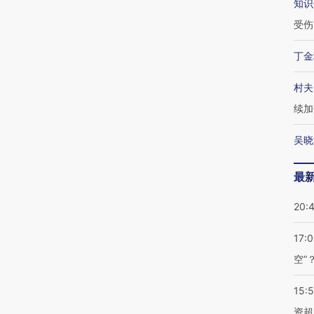
知识
受伤
丁金
村夫
续加
吴晓
最
20:
17:
空”
15:
资超