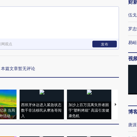
财
伍戈
罗志
易峘
新网观点
发布
视
本篇文章暂无评论
西班牙休达进入紧急状态
加沙上百万流离失所者困
视线｜HYR
纪录 当局
数千非法移民从摩洛哥闯
于“塑料烤箱” 高温引发健
术：是什么
博
外活动
入
康危机
心“花钱找虐
唐涯