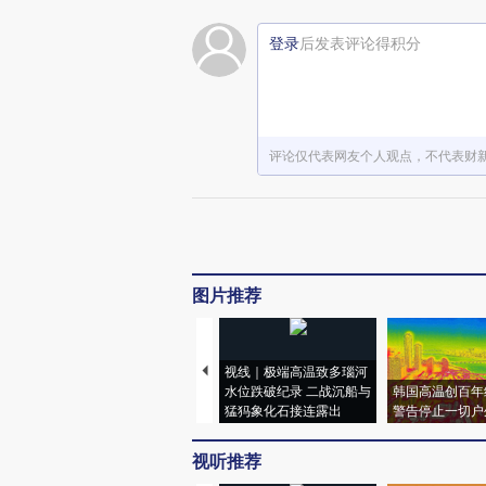
登录
后发表评论得积分
评论仅代表网友个人观点，不代表财
图片推荐
视线｜极端高温致多瑙河
水位跌破纪录 二战沉船与
韩国高温创百年
猛犸象化石接连露出
警告停止一切户
视听推荐