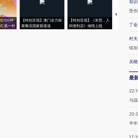
知识
受伤
【推广】走
找100种
【特别呈现】澳门全力探
【特别呈现】《东莞，人
会，让数智科
丁金
式·第一对
索葡语国家新渠道
间便利店》倾情上线
业
村夫
续加
吴晓
最
22:1
与战
20:
半年
17:2