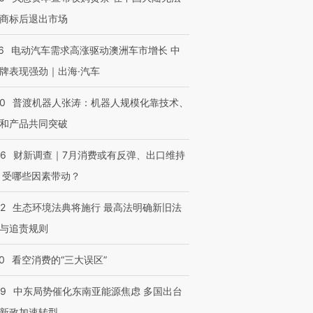
商标后退出市场
6
电动汽车需求高涨驱动澳洲车市增长 中
牌表现强劲｜出海·汽车
00
普渡机器人张涛：机器人规模化靠技术、
和产品共同突破
56
财新调查｜7月消费或有反弹、出口维持
 受哪些因素带动？
42
生态环境法典将施行 最高法明确新旧法
与追责规则
0
看空消费的“三大误区”
59
中东局势催化东南亚能源焦虑 多国出台
新政加速转型