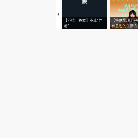
【不唯一答案】不止“养
【特别呈现】寻
老”
有意思的生活方