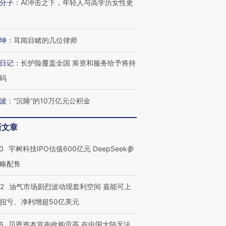
分子
：
AI冲击之下，年轻人与高学历女性更
进第四届链博
【商旅对话】华住集团
技“链”接产
【特别呈现】寻找100种
CFO：不靠规模取胜，华
【特别呈
坤
：
耳闻目睹的几位律师
有意思的生活方式·第三对
住三大增长引擎是什么？
有意思的
日记
：
长护险覆盖全国 筹资和服务给予将持
码
波
：
“沉睡”的10万亿元公积金
新文章
0
宇树科技IPO估值600亿元 DeepSeek参
略配售
22
油气市场剧烈波动现套利空间 嘉能可上
扭亏、净利增超50亿美元
6
贝恩资本宣布收购贡茶 在中国大陆无法