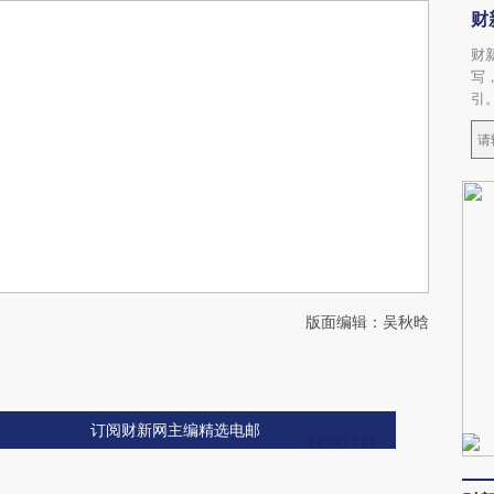
财
财
写
引
版面编辑：吴秋晗
订阅财新网主编精选电邮