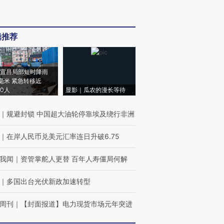
辑推荐
宜昌局部短时降雨
8毫米 紧急转移近
00人
显影｜瓜农的漫长等待
｜
规避封锁 中国超大油轮停靠埃及绕行非洲
｜
在岸人民币兑美元汇率连日升破6.75
我闻
｜
资管掌舵人更替 百年人寿僵局何解
｜
多国出台光伏新政加速转型
周刊
｜
【封面报道】电力现货市场元年突进