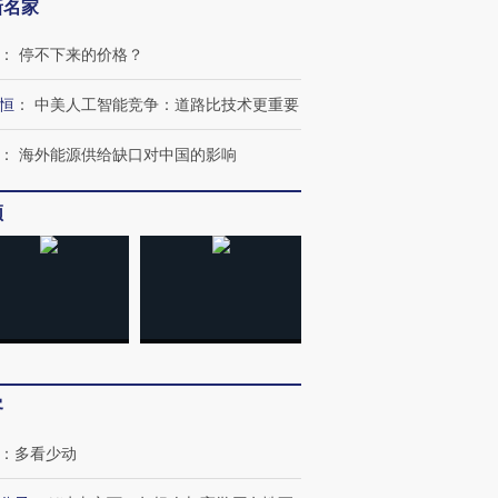
新名家
：
停不下来的价格？
恒
：
中美人工智能竞争：道路比技术更重要
：
海外能源供给缺口对中国的影响
频
OX的吸金
马航飞行员跨国走私7万
视线｜被称为“蟑螂”的印
让中产们甘
粒摇头丸 尿检体内含3种
度Z世代 用街头抗争将教
秘鲁纳斯
客
”？
毒品
育部长拱下台
13人遇难
：
多看少动