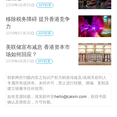
2019年08月05日
APP打开
移除税务障碍 提升香港竞争
力
2019年07月30日
APP打开
美联储宣布减息 香港资本市
场如何回应？
2019年08月01日
APP打开
财新网所刊载内容之知识产权为财新传媒及/或相关权利人
专属所有或持有。未经许可，禁止进行转载、摘编、复制及
建立镜像等任何使用。
如有意愿转载，请发邮件至
hello@caixin.com
，获得书面
确认及授权后，方可转载。