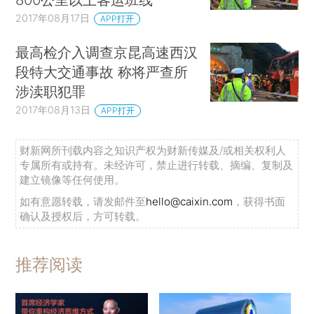
2017年08月17日
APP打开
最高检介入调查京昆高速西汉
段特大交通事故 称将严查所
涉渎职犯罪
2017年08月13日
APP打开
财新网所刊载内容之知识产权为财新传媒及/或相关权利人
专属所有或持有。未经许可，禁止进行转载、摘编、复制及
建立镜像等任何使用。
如有意愿转载，请发邮件至
hello@caixin.com
，获得书面
确认及授权后，方可转载。
推荐阅读