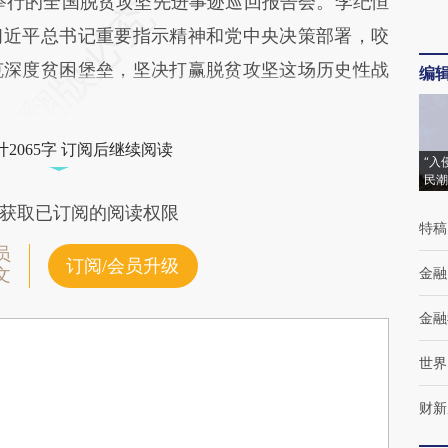
特举行的全国脱贫攻坚先进事迹巡回报告会。李纪恒
习近平总书记重要指示精神和党中央决策部署，咬
克深度贫困堡垒，坚决打赢脱贫攻坚这场历史性战
编
2065字 订阅后继续阅读
“入
民潮
获取已订阅的阅读权限
特稿
员
订阅/会员升级
金融
文
金融
世界
财新