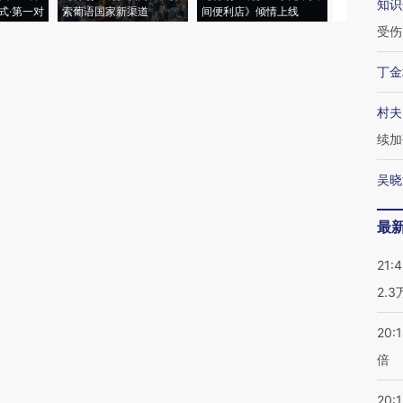
知识
式·第一对
索葡语国家新渠道
间便利店》倾情上线
业
受伤
丁金
村夫
续加
吴晓
最
21:
2.
20:
倍
20:1