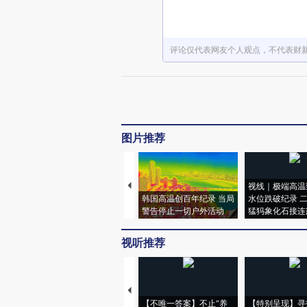
评论仅代表网友个人观点，不代表财
图片推荐
视线｜极端高温
韩国高温创百年纪录 当局
水位跌破纪录 
警告停止一切户外活动
猛犸象化石接连
视听推荐
【不唯一答案】不止“养
【特别呈现】寻