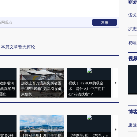
财
伍戈
新网观点
发布
罗志
易峘
本篇文章暂无评论
视
致多瑙河
加沙上百万流离失所者困
视线｜HYROX的吸金
马航飞行员
二战沉船与
于“塑料烤箱” 高温引发健
术：是什么让中产们甘
粒摇头丸 尿
露出
康危机
心“花钱找虐”？
毒品
博
唐涯
【推广】走
找100种
【特别呈现】澳门全力探
【特别呈现】《东莞，人
会，让数智科