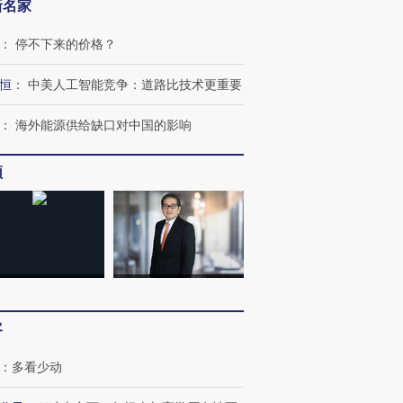
新名家
：
停不下来的价格？
恒
：
中美人工智能竞争：道路比技术更重要
：
海外能源供给缺口对中国的影响
频
跨国走私7万
视线｜被称为“蟑螂”的印
视线｜“入侵”还是“人道危
检体内含3种
度Z世代 用街头抗争将教
机”？难民潮撕裂西班牙
秘鲁纳斯
育部长拱下台
飞地休达
13人遇难
客
：
多看少动
进第四届链博
【商旅对话】华住集团
技“链”接产
【特别呈现】寻找100种
CFO：不靠规模取胜，华
【特别呈