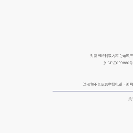
财新网所刊载内容之知识产
京ICP证090880号
违法和不良信息举报电话（涉网络暴力有
关