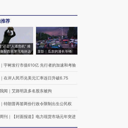
辑推荐
侵”还是“人道危机” 难
撕裂西班牙飞地休达
显影｜瓜农的漫长等待
｜
宇树发行市值610亿 先行者的加速和考验
｜
在岸人民币兑美元汇率连日升破6.75
我闻
｜
艾路明及多名股东被拘
｜
特朗普再签两份行政令限制出生公民权
周刊
｜
【封面报道】电力现货市场元年突进