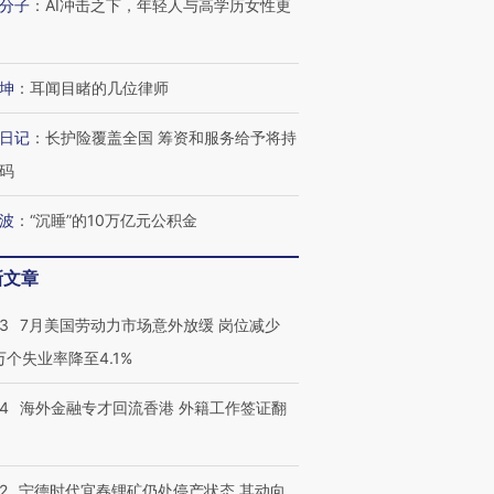
分子
：
AI冲击之下，年轻人与高学历女性更
有意思的生活方式·第三对
住三大增长引擎是什么？
有意思的
坤
：
耳闻目睹的几位律师
日记
：
长护险覆盖全国 筹资和服务给予将持
码
波
：
“沉睡”的10万亿元公积金
新文章
43
7月美国劳动力市场意外放缓 岗位减少
3万个失业率降至4.1%
14
海外金融专才回流香港 外籍工作签证翻
2
宁德时代宜春锂矿仍处停产状态 其动向