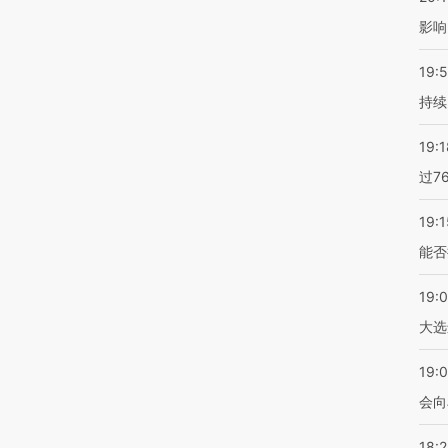
影响
19:5
持续
19:1
过7
19:1
能否
19:
大选
19:0
会向
18: