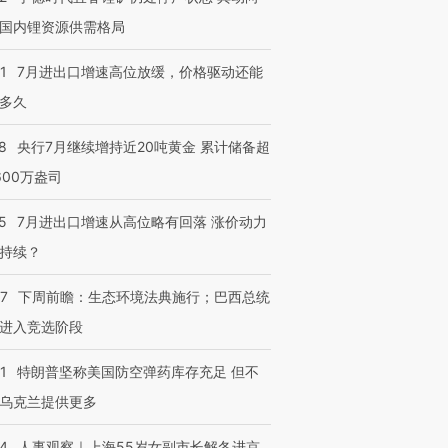
国内锂资源供需格局
1
7月进出口增速高位放缓，价格驱动还能
多久
8
央行7月继续增持近20吨黄金 累计储备超
600万盎司
5
7月进出口增速从高位略有回落 涨价动力
持续？
07
下周前瞻：生态环境法典施行；巴西总统
进入竞选阶段
1
特朗普坚称美国防空弹药库存充足 但不
乌克兰提供更多
24
人事观察｜上海55岁女副市长解冬进京