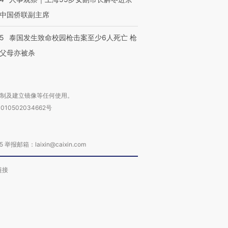
中国侨联副主席
45
泰国发生致命校园枪击案至少6人死亡 枪
父母亦被杀
复制及建立镜像等任何使用。
010502034662号
箱：laixin@caixin.com
链接