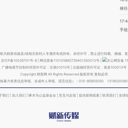
候任
17:
手祖
权为财新传媒及/或相关权利人专属所有或持有。未经许可，禁止进行转载、摘编、
京ICP备10026701号-8
|
网信算备110105862729401250013号
|
京公网安备 11
广播电视节目制作经营许可证：京第01015号
|
出版物经营许可证：第直100013号
Copyright 财新网 All Rights Reserved 版权所有 复制必究
害信息举报、未成年人举报、谣言信息）：010-85905050 13195200605 举报邮
于我们
|
加入我们
|
啄木鸟公益基金会
|
意见与反馈
|
提供新闻线索
|
联系我们
|
友情