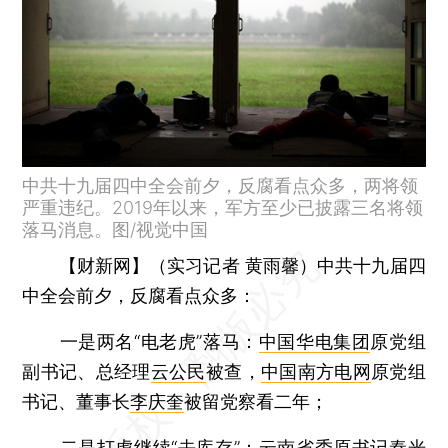
中共十九届四中全会前夕，反腐看点众多，两将领
严重违纪。2019年以来，军方至少已披露三名将领
落马消息。图/视觉中国
【财新网】（实习记者 黄雨馨）
中共十九届四
中全会前夕，反腐看点众多：
一是两名“电老虎”落马：
中国华电集团
原党组
副书记、总经理
云公民
被查，
中国南方电网
原党组
书记、董事长
李庆奎
被留党察看二年；
二是打虎继续“去库存”：云南省委原书记秦光