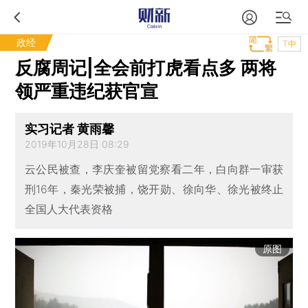
政经
T中
反腐周记|全会前打虎看点多 两将
领严重违纪获官宣
实习记者 黄雨馨
2019年10月28日 08:29
云公民被查，李庆奎被留党察看二年，白向群一审获
刑16年，秦光荣被捕，饶开勋、徐向华、徐光被终止
全国人大代表资格
原图