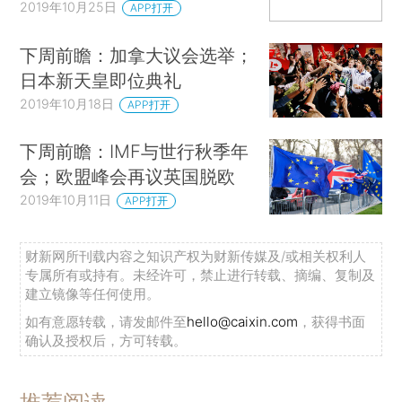
2019年10月25日
APP打开
下周前瞻：加拿大议会选举；
日本新天皇即位典礼
2019年10月18日
APP打开
下周前瞻：IMF与世行秋季年
会；欧盟峰会再议英国脱欧
2019年10月11日
APP打开
财新网所刊载内容之知识产权为财新传媒及/或相关权利人
专属所有或持有。未经许可，禁止进行转载、摘编、复制及
建立镜像等任何使用。
如有意愿转载，请发邮件至
hello@caixin.com
，获得书面
确认及授权后，方可转载。