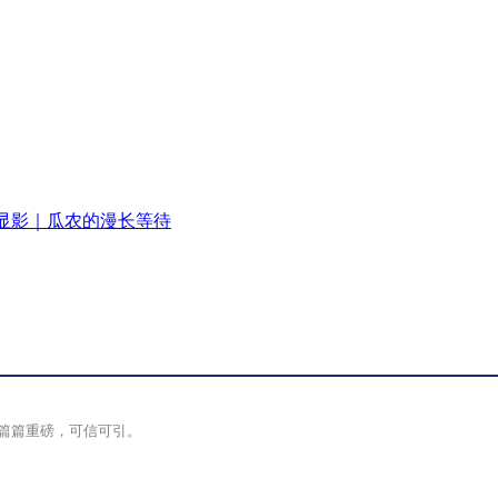
显影｜瓜农的漫长等待
篇篇重磅，可信可引。