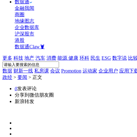
数据通
金融我闻
商圈
地缘图志
企业数据库
沪深股市
港股
数据通Claw🦞
更多
科技
地产
汽车
消费
能源
健康
环科
民生
ESG
数字说
比
数据
财新一线
私房课
会议
Promotion
运动家
企业用户
应用下
政经
>
要闻
>
正文
0
发表评论
分享到微信朋友圈
新浪转发