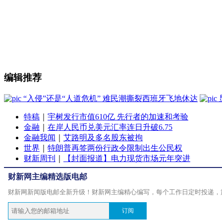
编辑推荐
“入侵”还是“人道危机” 难民潮撕裂西班牙飞地休达
特稿
｜
宇树发行市值610亿 先行者的加速和考验
金融
｜
在岸人民币兑美元汇率连日升破6.75
金融我闻
｜
艾路明及多名股东被拘
世界
｜
特朗普再签两份行政令限制出生公民权
财新周刊
｜
【封面报道】电力现货市场元年突进
财新网主编精选版电邮
财新网新闻版电邮全新升级！财新网主编精心编写，每个工作日定时投递，
订阅