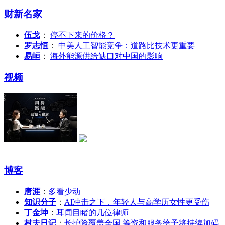
财新名家
伍戈
：
停不下来的价格？
罗志恒
：
中美人工智能竞争：道路比技术更重要
易峘
：
海外能源供给缺口对中国的影响
视频
博客
唐涯
：
多看少动
知识分子
：
AI冲击之下，年轻人与高学历女性更受伤
丁金坤
：
耳闻目睹的几位律师
村夫日记
：
长护险覆盖全国 筹资和服务给予将持续加码