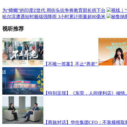
为“蟑螂”的印度Z世代 用街头抗争将教育部长拱下台
视线｜
哈尔滨遭遇短时极端强降雨 3小时累计雨量超80毫米
秘鲁纳
视听推荐
【不唯一答案】不止“养老”
【特别呈现】《东莞，人间便利店》倾情
【商旅对话】华住集团CFO：不靠规模