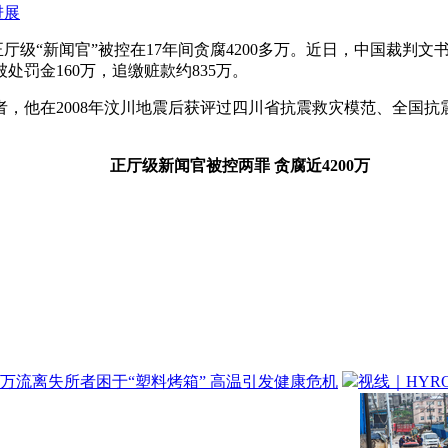
进展
厅级“新闻官”被控在17年间贪腐4200多万。近日，中国裁判
罚金160万，追缴赃款约835万。
他在2008年汶川地震后获评过四川省抗震救灾模范、全国抗
。
正厅级新闻官被控两罪 贪腐近4200万
万流离失所者困于“塑料烤箱” 高温引发健康危机
视线｜HYR