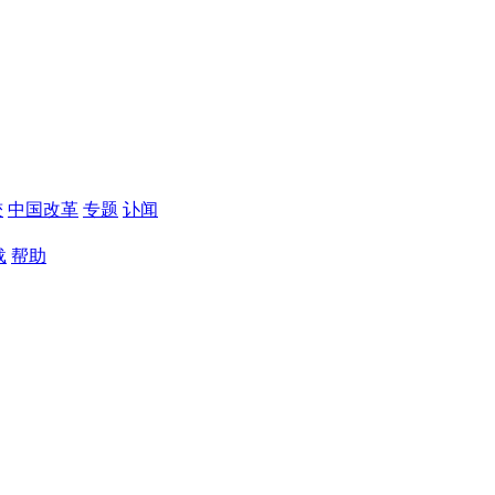
较
中国改革
专题
讣闻
载
帮助