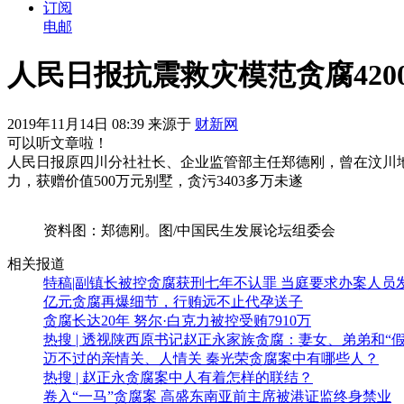
订阅
电邮
人民日报抗震救灾模范贪腐420
2019年11月14日 08:39 来源于
财新网
可以听文章啦！
人民日报原四川分社社长、企业监管部主任郑德刚，曾在汶川
力，获赠价值500万元别墅，贪污3403多万未遂
资料图：郑德刚。图/中国民生发展论坛组委会
相关报道
特稿|副镇长被控贪腐获刑七年不认罪 当庭要求办案人员
亿元贪腐再爆细节，行贿远不止代孕送子
贪腐长达20年 努尔·白克力被控受贿7910万
热搜 | 透视陕西原书记赵正永家族贪腐：妻女、弟弟和“假
迈不过的亲情关、人情关 秦光荣贪腐案中有哪些人？
热搜 | 赵正永贪腐案中人有着怎样的联结？
卷入“一马”贪腐案 高盛东南亚前主席被港证监终身禁业