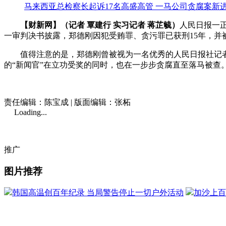
马来西亚总检察长起诉17名高盛高管 一马公司贪腐案新
【财新网】（记者 覃建行 实习记者 蒋芷毓）
人民日报一正
一审判决书披露，郑德刚因犯受贿罪、贪污罪已获刑15年，并被处
值得注意的是，郑德刚曾被视为一名优秀的人民日报社记者，
的“新闻官”在立功受奖的同时，也在一步步贪腐直至落马被查
责任编辑：陈宝成 | 版面编辑：张柘
Loading...
推广
图片推荐
韩国高温创百年纪录 当局警告停止一切户外活动
加沙上百