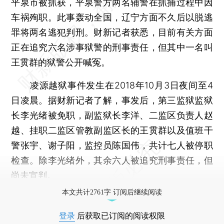
平泉市被抓获，平泉警方两名辅警在抓捕过程中因
车祸殉职。此事轰动全国，辽宁方面不久后以脱逃
罪将两名逃犯判刑。财新记者获悉，目前有关方面
正在追究六名涉事狱警的刑事责任，但其中一名叫
王贯群的狱警公开喊冤。
凌源越狱事件发生在2018年10月3日夜间至4
日凌晨。据财新记者了解，事发后，第三监狱监狱
长李光绪被免职，副监狱长李洋、二监区负责人赵
越、挂职二监区管教副监区长的王贯群以及值班干
警张宇、谢子阳，监控员陈国伟，共计七人被停职
检查。除李光绪外，其余六人被追究刑事责任，但
尚未宣判。
本文共计2761字 订阅后继续阅读
登录
后获取已订阅的阅读权限