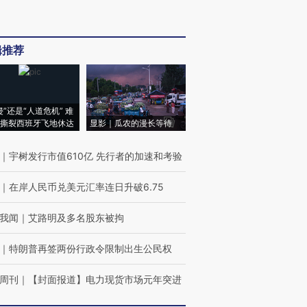
辑推荐
侵”还是“人道危机” 难
撕裂西班牙飞地休达
显影｜瓜农的漫长等待
｜
宇树发行市值610亿 先行者的加速和考验
｜
在岸人民币兑美元汇率连日升破6.75
我闻
｜
艾路明及多名股东被拘
｜
特朗普再签两份行政令限制出生公民权
周刊
｜
【封面报道】电力现货市场元年突进