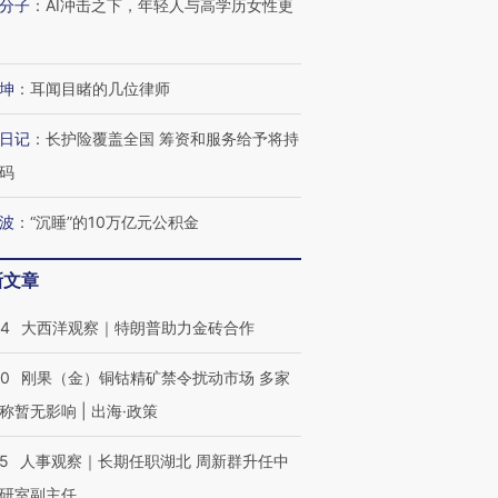
分子
：
AI冲击之下，年轻人与高学历女性更
坤
：
耳闻目睹的几位律师
日记
：
长护险覆盖全国 筹资和服务给予将持
OX的吸金
马航飞行员跨国走私7万
视线｜被称为“蟑螂”的印
让中产们甘
粒摇头丸 尿检体内含3种
度Z世代 用街头抗争将教
秘鲁纳斯
码
”？
毒品
育部长拱下台
13人遇难
波
：
“沉睡”的10万亿元公积金
新文章
进第四届链博
【商旅对话】华住集团
44
大西洋观察｜特朗普助力金砖合作
技“链”接产
【特别呈现】寻找100种
CFO：不靠规模取胜，华
【特别呈
有意思的生活方式·第三对
住三大增长引擎是什么？
有意思的
40
刚果（金）铜钴精矿禁令扰动市场 多家
称暂无影响 | 出海·政策
25
人事观察｜长期任职湖北 周新群升任中
研室副主任