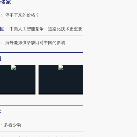
新名家
：
停不下来的价格？
恒
：
中美人工智能竞争：道路比技术更重要
：
海外能源供给缺口对中国的影响
频
客
：
多看少动