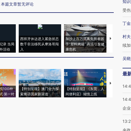
知识
本篇文章暂无评论
受伤
丁金
村夫
西班牙休达进入紧急状态
加沙上百万流离失所者困
视线｜HYR
纪录 当局
数千非法移民从摩洛哥闯
于“塑料烤箱” 高温引发健
术：是什么
续加
外活动
入
康危机
心“花钱找虐
吴晓
最
【推广】走
14:
找100种
【特别呈现】澳门全力探
【特别呈现】《东莞，人
会，让数智科
式·第一对
索葡语国家新渠道
间便利店》倾情上线
业
14:
企业
13:
央政