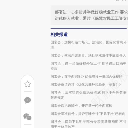
部署进一步多措并举做好稳就业工作 要
进残疾人就业，通过《保障农民工工资支
相关报道
国常会：加快打造市场化、法治化、国际化营商环
境
国常会：依法严肃追责、惩处响水爆炸事故责任人
国常会：进一步做好稳外贸工作 推动进出口稳中
提质
国常会：在中西部地区优先增设一批综合保税区
国常会审议通过《优化营商环境条例（草案）》
国常会：落实猪肉保供稳价措施 纠正不合理禁养
限养规定
国常会后迅速降准，开启新一轮全面宽松
国常会降准信号，是否意味央行“不紧不松”已转向
国常会：提前下达明年部分专项债新增额度 不得
用于土储房地产