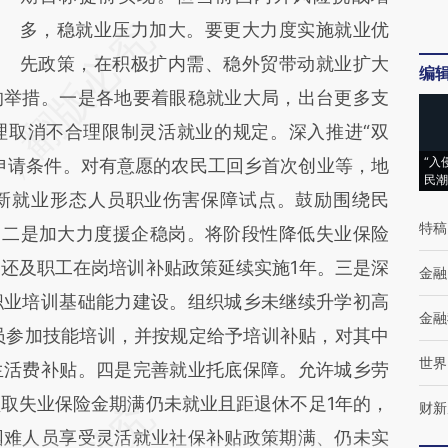
多，稳就业压力加大。要更大力度实施就业优
先政策，在积极扩内需、稳外贸带动就业扩大
编
的举措。一是各地要着眼稳就业大局，出台更多支
理取消不合理限制灵活就业的规定。深入推进“双
“入
申请条件。对有意愿的农民工回乡首次创业等，地
民潮
新就业形态人员职业伤害保障试点。鼓励围绕民
特稿
。二是加大力度援企稳岗。将阶段性降低失业保险
还及职工在岗培训补贴政策延续实施1年。三是深
金融
职业培训基础能力建设。组织城乡未继续升学初高
金融
员参加技能培训，并按规定给予培训补贴，对其中
世界
生活费补贴。四是完善就业托底保障。允许城乡劳
取失业保险金期满仍未就业且距退休不足1年的，
财新
困难人员享受灵活就业社保补贴政策期满、仍未实