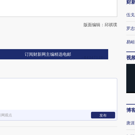
财
伍戈
版面编辑：邱祺璞
罗志
易峘
订阅财新网主编精选电邮
视
博
新网观点
发布
唐涯