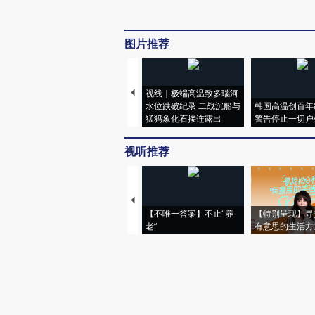
图片推荐
视线｜极端高温致多瑙河
水位跌破纪录 二战沉船与
韩国高温创百年
猛犸象化石接连露出
警告停止一切户
视听推荐
【不唯一答案】不止“养
【特别呈现】寻
老”
有意思的生活方