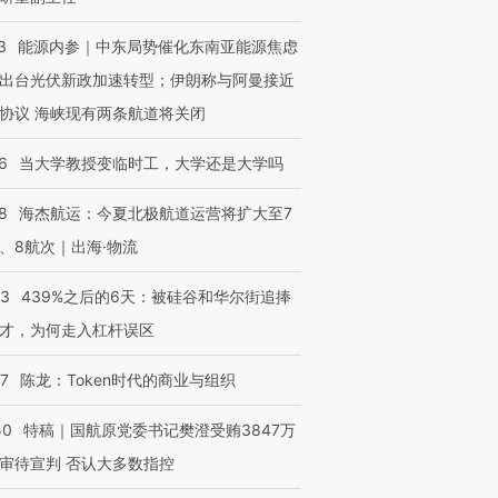
3
能源内参｜中东局势催化东南亚能源焦虑
出台光伏新政加速转型；伊朗称与阿曼接近
协议 海峡现有两条航道将关闭
6
当大学教授变临时工，大学还是大学吗
8
海杰航运：今夏北极航道运营将扩大至7
、8航次｜出海·物流
53
439%之后的6天：被硅谷和华尔街追捧
才，为何走入杠杆误区
07
陈龙：Token时代的商业与组织
50
特稿｜国航原党委书记樊澄受贿3847万
审待宣判 否认大多数指控