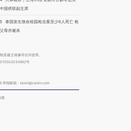
中国侨联副主席
45
泰国发生致命校园枪击案至少6人死亡 枪
父母亦被杀
复制及建立镜像等任何使用。
010502034662号
箱：laixin@caixin.com
链接