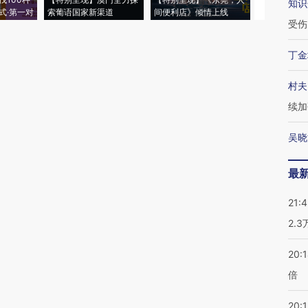
知识
式·第一对
索葡语国家新渠道
间便利店》倾情上线
业
受伤
丁金
村夫
续加
吴晓
最
21:
2.
20:
倍
20:1