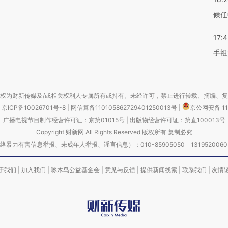
候任
17:
手祖
权为财新传媒及/或相关权利人专属所有或持有。未经许可，禁止进行转载、摘编、
京ICP备10026701号-8
|
网信算备110105862729401250013号
|
京公网安备 11
广播电视节目制作经营许可证：京第01015号
|
出版物经营许可证：第直100013号
Copyright 财新网 All Rights Reserved 版权所有 复制必究
害信息举报、未成年人举报、谣言信息）：010-85905050 13195200605 举报邮
于我们
|
加入我们
|
啄木鸟公益基金会
|
意见与反馈
|
提供新闻线索
|
联系我们
|
友情