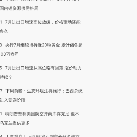
国内锂资源供需格局
1
7月进出口增速高位放缓，价格驱动还能
多久
8
央行7月继续增持近20吨黄金 累计储备超
600万盎司
5
7月进出口增速从高位略有回落 涨价动力
持续？
07
下周前瞻：生态环境法典施行；巴西总统
进入竞选阶段
1
特朗普坚称美国防空弹药库存充足 但不
乌克兰提供更多
24
人事观察｜上海55岁女副市长解冬进京