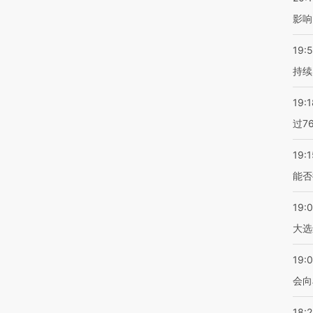
影响
19:5
持续
19:1
过7
19:1
能否
19:
大选
19:0
会向
18: