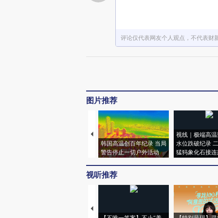
评论仅代表网友个人观点，不代表财
图片推荐
视线｜极端高温
韩国高温创百年纪录 当局
水位跌破纪录 
警告停止一切户外活动
猛犸象化石接连
视听推荐
【不唯一答案】不止“养
【特别呈现】寻