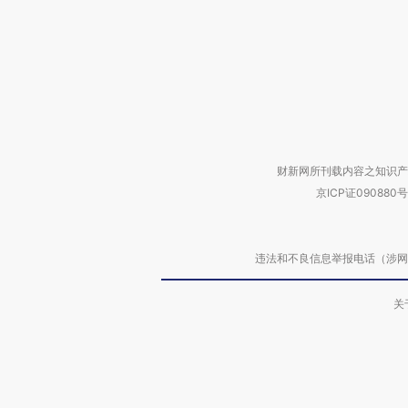
财新网所刊载内容之知识产
京ICP证090880号
违法和不良信息举报电话（涉网络暴力有
关