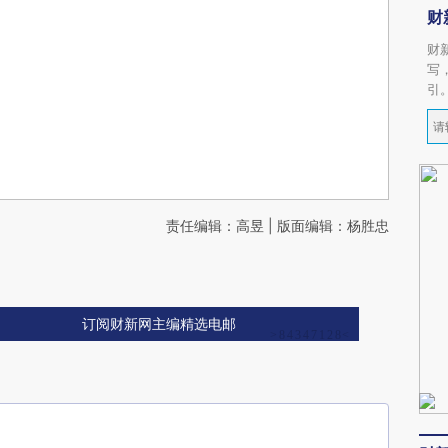
财
财
写
引
责任编辑：高昱 | 版面编辑：杨胜忠
订阅财新网主编精选电邮