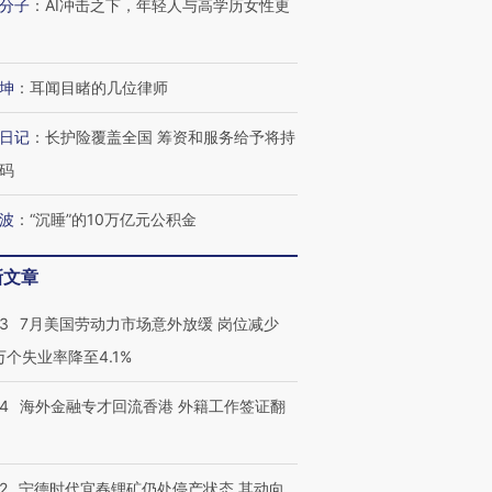
分子
：
AI冲击之下，年轻人与高学历女性更
有意思的生活方式·第三对
住三大增长引擎是什么？
有意思的
坤
：
耳闻目睹的几位律师
日记
：
长护险覆盖全国 筹资和服务给予将持
码
波
：
“沉睡”的10万亿元公积金
新文章
43
7月美国劳动力市场意外放缓 岗位减少
3万个失业率降至4.1%
14
海外金融专才回流香港 外籍工作签证翻
2
宁德时代宜春锂矿仍处停产状态 其动向