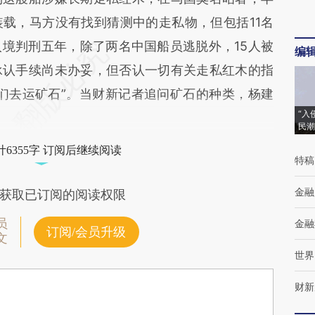
载，马方没有找到猜测中的走私物，但包括11名
入境判刑五年，除了两名中国船员逃脱外，15人被
编
承认手续尚未办妥，但否认一切有关走私红木的指
们去运矿石”。当财新记者追问矿石的种类，杨建
“入
民潮
6355字 订阅后继续阅读
特稿
金融
获取已订阅的阅读权限
员
金融
订阅/会员升级
文
世界
财新