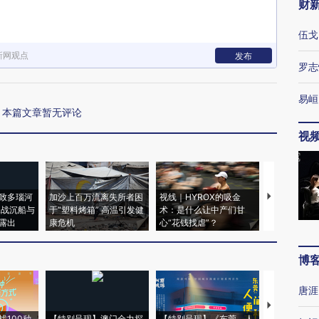
财
伍戈
新网观点
发布
罗志
易峘
本篇文章暂无评论
视
致多瑙河
加沙上百万流离失所者困
视线｜HYROX的吸金
马航飞行员
二战沉船与
于“塑料烤箱” 高温引发健
术：是什么让中产们甘
粒摇头丸 尿
露出
康危机
心“花钱找虐”？
毒品
博
唐涯
【推广】走
找100种
【特别呈现】澳门全力探
【特别呈现】《东莞，人
会，让数智科