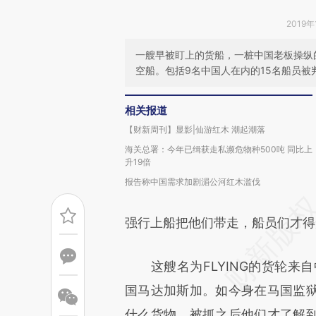
2019年
一艘早被盯上的货船，一桩中国老板操纵
空船。包括9名中国人在内的15名船员被
相关报道
【财新周刊】显影|仙游红木 潮起潮落
海关总署：今年已缉获走私濒危物种500吨 同比上
升19倍
报告称中国需求加剧湄公河红木滥伐
强行上船把他们带走，船员们才得
这艘名为FLYING的货轮来自
国马达加斯加。如今身在马国监
什么货物。被抓之后他们才了解