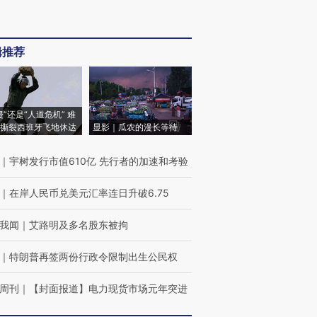
辑推荐
侵”还是“人道危机” 难
撕裂西班牙飞地休达
显影｜瓜农的漫长等待
｜
宇树发行市值610亿 先行者的加速和考验
｜
在岸人民币兑美元汇率连日升破6.75
我闻
｜
艾路明及多名股东被拘
｜
特朗普再签两份行政令限制出生公民权
周刊
｜
【封面报道】电力现货市场元年突进