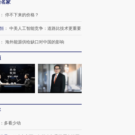
新名家
：
停不下来的价格？
恒
：
中美人工智能竞争：道路比技术更重要
：
海外能源供给缺口对中国的影响
频
跨国走私7万
视线｜被称为“蟑螂”的印
视线｜“入侵”还是“人道危
检体内含3种
度Z世代 用街头抗争将教
机”？难民潮撕裂西班牙
秘鲁纳斯
育部长拱下台
飞地休达
13人遇难
客
：
多看少动
进第四届链博
【商旅对话】华住集团
技“链”接产
【特别呈现】寻找100种
CFO：不靠规模取胜，华
【特别呈