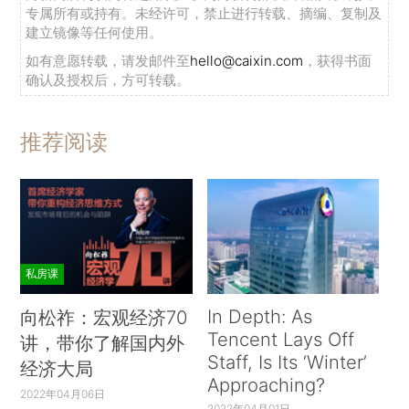
专属所有或持有。未经许可，禁止进行转载、摘编、复制及
建立镜像等任何使用。
如有意愿转载，请发邮件至
hello@caixin.com
，获得书面
确认及授权后，方可转载。
推荐阅读
私房课
In Depth: As
向松祚：宏观经济70
Tencent Lays Off
讲，带你了解国内外
Staff, Is Its ‘Winter’
经济大局
Approaching?
2022年04月06日
2022年04月01日