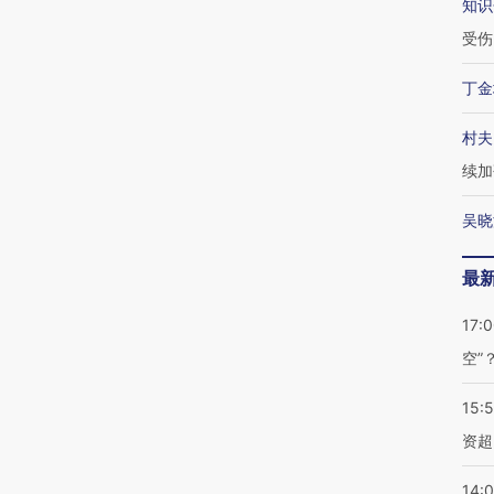
知识
受伤
丁金
村夫
续加
吴晓
最
17:
空”
15:
资超
14: