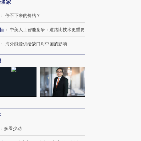
新名家
：
停不下来的价格？
恒
：
中美人工智能竞争：道路比技术更重要
：
海外能源供给缺口对中国的影响
跨国走私7万
视线｜被称为“蟑螂”的印
视线｜“入侵”还是“人道危
频
检体内含3种
度Z世代 用街头抗争将教
机”？难民潮撕裂西班牙
秘鲁纳斯
育部长拱下台
飞地休达
13人遇难
进第四届链博
【商旅对话】华住集团
技“链”接产
【特别呈现】寻找100种
CFO：不靠规模取胜，华
【特别呈
有意思的生活方式·第三对
住三大增长引擎是什么？
有意思的
客
：
多看少动