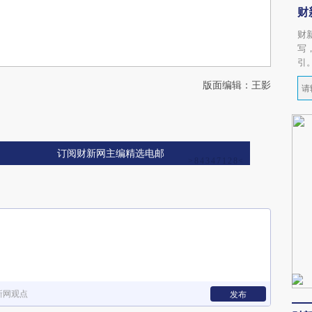
财
财
写
引
版面编辑：王影
订阅财新网主编精选电邮
新网观点
发布