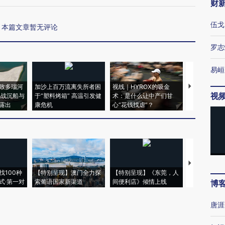
财
伍戈
本篇文章暂无评论
罗志
易峘
致多瑙河
加沙上百万流离失所者困
视线｜HYROX的吸金
马航飞行员
视
二战沉船与
于“塑料烤箱” 高温引发健
术：是什么让中产们甘
粒摇头丸 尿
露出
康危机
心“花钱找虐”？
毒品
【推广】走
找100种
【特别呈现】澳门全力探
【特别呈现】《东莞，人
会，让数智科
式·第一对
索葡语国家新渠道
间便利店》倾情上线
业
博
唐涯