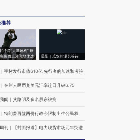
辑推荐
侵”还是“人道危机” 难
撕裂西班牙飞地休达
显影｜瓜农的漫长等待
｜
宇树发行市值610亿 先行者的加速和考验
｜
在岸人民币兑美元汇率连日升破6.75
我闻
｜
艾路明及多名股东被拘
｜
特朗普再签两份行政令限制出生公民权
周刊
｜
【封面报道】电力现货市场元年突进