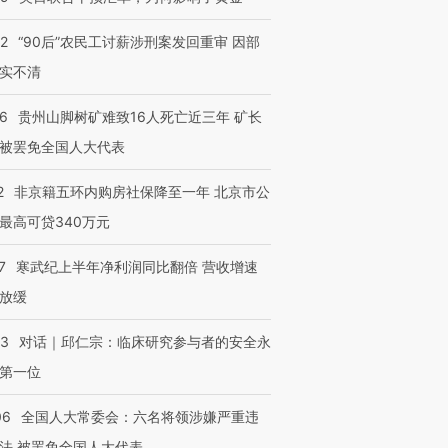
32
“90后”农民工讨薪涉刑案发回重审 因部
实不清
36
贵州山脚树矿难致16人死亡近三年 矿长
被罢免全国人大代表
2
非京籍五环内购房社保降至一年 北京市公
最高可贷340万元
7
寒武纪上半年净利润同比翻倍 营收增速
放缓
53
对话｜邱仁宗：临床研究参与者的安全永
第一位
06
全国人大常委会：六名将领涉嫌严重违
法 被罢免全国人大代表