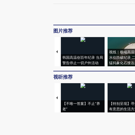
图片推荐
视线｜极端高温
韩国高温创百年纪录 当局
水位跌破纪录 
警告停止一切户外活动
猛犸象化石接连
视听推荐
【不唯一答案】不止“养
【特别呈现】寻
老”
有意思的生活方