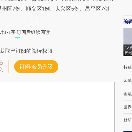
州区7例、顺义区1例、大兴区5例、昌平区7例，
编
计371字 订阅后继续阅读
“入
获取已订阅的阅读权限
民潮
员
订阅/会员升级
特稿
文
金融
金融
世界
财新