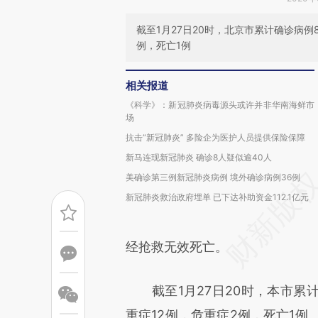
截至1月27日20时，北京市累计确诊病例
例，死亡1例
相关报道
《科学》：新冠肺炎病毒源头或许并非华南海鲜市
场
抗击“新冠肺炎” 多险企为医护人员提供保险保障
新马连现新冠肺炎 确诊8人疑似逾40人
美确诊第三例新冠肺炎病例 境外确诊病例36例
新冠肺炎救治政府埋单 已下达补助资金112.1亿元
经抢救无效死亡。
截至1月27日20时，本市累计
重症12例，危重症2例，死亡1例