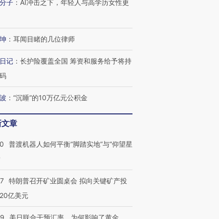
分子
：
AI冲击之下，年轻人与高学历女性更
坤
：
耳闻目睹的几位律师
日记
：
长护险覆盖全国 筹资和服务给予将持
码
波
：
“沉睡”的10万亿元公积金
新文章
00
普渡机器人如何平衡“脚踏实地”与“仰望星
？
57
特朗普召开矿业圆桌会 拟向关键矿产投
20亿美元
09
美日联合干预汇率，为何影响了黄金