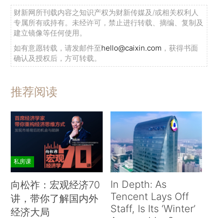
财新网所刊载内容之知识产权为财新传媒及/或相关权利人
专属所有或持有。未经许可，禁止进行转载、摘编、复制及
建立镜像等任何使用。
如有意愿转载，请发邮件至
hello@caixin.com
，获得书面
确认及授权后，方可转载。
推荐阅读
私房课
In Depth: As
向松祚：宏观经济70
Tencent Lays Off
讲，带你了解国内外
Staff, Is Its ‘Winter’
经济大局