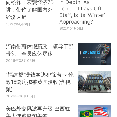
In Depth: As
向松祚：宏观经济70
Tencent Lays Off
讲，带你了解国内外
Staff, Is Its ‘Winter’
经济大局
Approaching?
2022年04月06日
2022年04月01日
河南带薪休假新政：领导干部
带头，全员应休尽休
2026年08月05日
“福建帮”洗钱案逃犯徐海卡 伦
敦16套房拟被英国没收(含视
频)
2026年08月05日
美巴外交风波再升级 巴西驻
美大使遭撤销美签