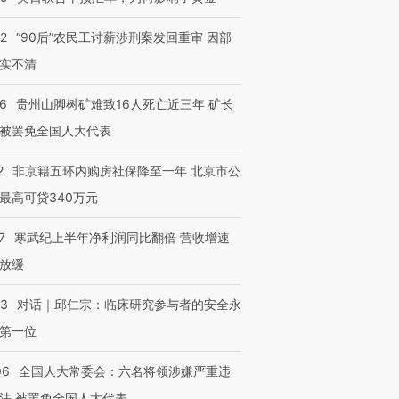
32
“90后”农民工讨薪涉刑案发回重审 因部
实不清
36
贵州山脚树矿难致16人死亡近三年 矿长
被罢免全国人大代表
2
非京籍五环内购房社保降至一年 北京市公
最高可贷340万元
7
寒武纪上半年净利润同比翻倍 营收增速
放缓
53
对话｜邱仁宗：临床研究参与者的安全永
第一位
06
全国人大常委会：六名将领涉嫌严重违
法 被罢免全国人大代表