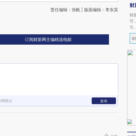
财
责任编辑：张帆 | 版面编辑：李东昊
财
写
引
订阅财新网主编精选电邮
新网观点
发布