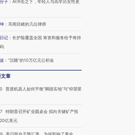
分子
：
AI冲击之下，年轻人与高学历女性更
坤
：
耳闻目睹的几位律师
日记
：
长护险覆盖全国 筹资和服务给予将持
码
波
：
“沉睡”的10万亿元公积金
新文章
00
普渡机器人如何平衡“脚踏实地”与“仰望星
？
57
特朗普召开矿业圆桌会 拟向关键矿产投
20亿美元
09
美日联合干预汇率，为何影响了黄金