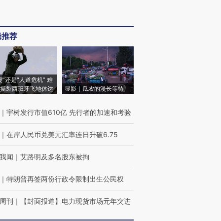
辑推荐
侵”还是“人道危机” 难
撕裂西班牙飞地休达
显影｜瓜农的漫长等待
｜
宇树发行市值610亿 先行者的加速和考验
｜
在岸人民币兑美元汇率连日升破6.75
我闻
｜
艾路明及多名股东被拘
｜
特朗普再签两份行政令限制出生公民权
周刊
｜
【封面报道】电力现货市场元年突进