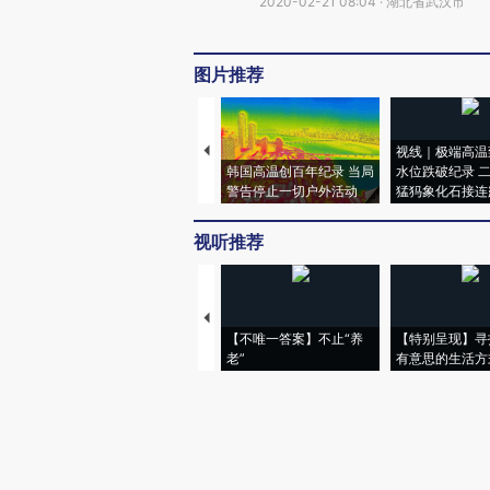
2020-02-21 08:04 · 湖北省武汉市
图片推荐
视线｜极端高温
韩国高温创百年纪录 当局
水位跌破纪录 
警告停止一切户外活动
猛犸象化石接连
视听推荐
【不唯一答案】不止“养
【特别呈现】寻
老”
有意思的生活方