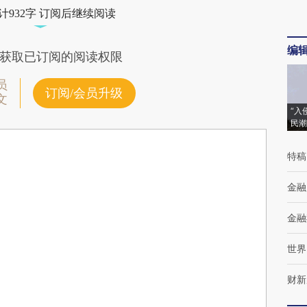
计932字 订阅后继续阅读
编
获取已订阅的阅读权限
员
订阅/会员升级
文
“入
民潮
特稿
金融
金融
世界
财新