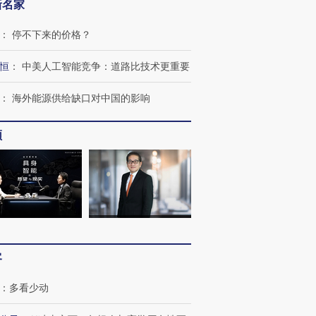
新名家
：
停不下来的价格？
恒
：
中美人工智能竞争：道路比技术更重要
：
海外能源供给缺口对中国的影响
跨国走私7万
视线｜被称为“蟑螂”的印
视线｜“入侵”还是“人道危
检体内含3种
度Z世代 用街头抗争将教
机”？难民潮撕裂西班牙
秘鲁纳斯
育部长拱下台
飞地休达
13人遇难
频
进第四届链博
【商旅对话】华住集团
技“链”接产
【特别呈现】寻找100种
CFO：不靠规模取胜，华
【特别呈
有意思的生活方式·第三对
住三大增长引擎是什么？
有意思的
客
：
多看少动