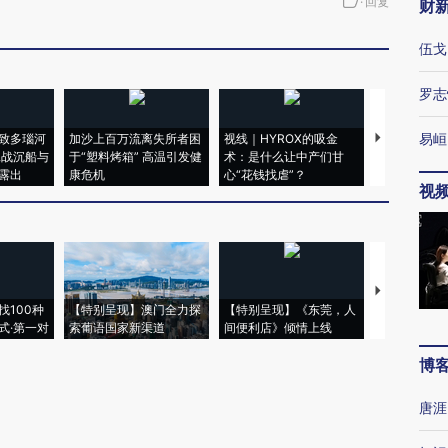
·
回复
财
伍戈
罗志
易峘
致多瑙河
加沙上百万流离失所者困
视线｜HYROX的吸金
马航飞行员
二战沉船与
于“塑料烤箱” 高温引发健
术：是什么让中产们甘
粒摇头丸 尿
露出
康危机
心“花钱找虐”？
毒品
视
【推广】走
找100种
【特别呈现】澳门全力探
【特别呈现】《东莞，人
会，让数智科
式·第一对
索葡语国家新渠道
间便利店》倾情上线
业
博
唐涯