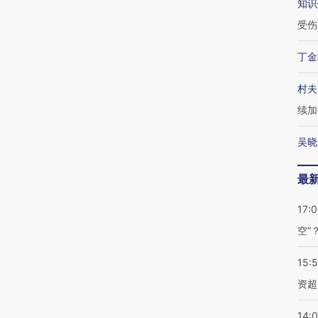
知识
受伤
丁金
村夫
续加
吴晓
最
17:
空”
15:
资超
14: