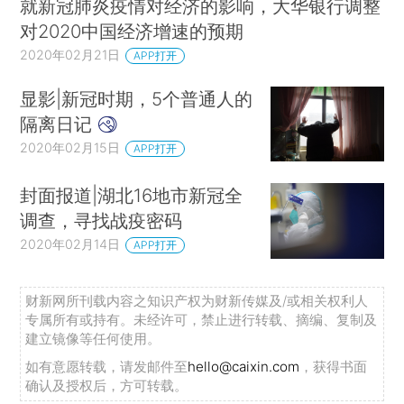
就新冠肺炎疫情对经济的影响，大华银行调整
对2020中国经济增速的预期
2020年02月21日
APP打开
显影|新冠时期，5个普通人的
隔离日记
2020年02月15日
APP打开
封面报道|湖北16地市新冠全
调查，寻找战疫密码
2020年02月14日
APP打开
财新网所刊载内容之知识产权为财新传媒及/或相关权利人
专属所有或持有。未经许可，禁止进行转载、摘编、复制及
建立镜像等任何使用。
如有意愿转载，请发邮件至
hello@caixin.com
，获得书面
确认及授权后，方可转载。