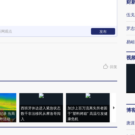
财
伍戈
罗志
新网观点
发布
易峘
视
·
回复
西班牙休达进入紧急状态
加沙上百万流离失所者困
视线｜HYR
博
纪录 当局
数千非法移民从摩洛哥闯
于“塑料烤箱” 高温引发健
术：是什么
外活动
入
康危机
心“花钱找虐
唐涯