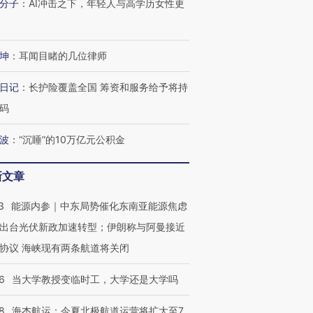
分子
：
AI冲击之下，年轻人与高学历女性更
进第四届链博
【商旅对话】华住集团
坤
：
耳闻目睹的几位律师
技“链”接产
【特别呈现】寻找100种
CFO：不靠规模取胜，华
【特别呈
有意思的生活方式·第三对
住三大增长引擎是什么？
有意思的
日记
：
长护险覆盖全国 筹资和服务给予将持
码
波
：
“沉睡”的10万亿元公积金
新文章
3
能源内参｜中东局势催化东南亚能源焦虑
出台光伏新政加速转型；伊朗称与阿曼接近
协议 海峡现有两条航道将关闭
6
当大学教授变临时工，大学还是大学吗
8
海杰航运：今夏北极航道运营将扩大至7