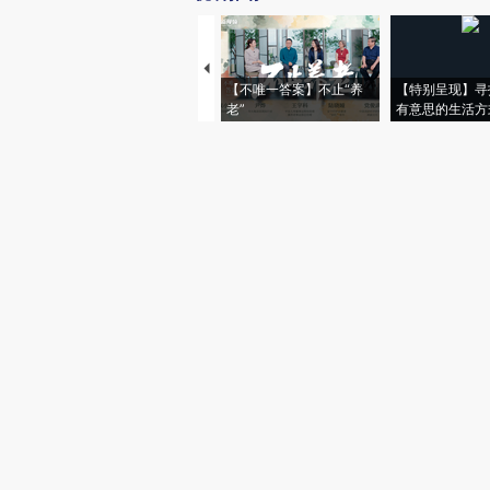
【不唯一答案】不止“养
【特别呈现】寻
老”
有意思的生活方