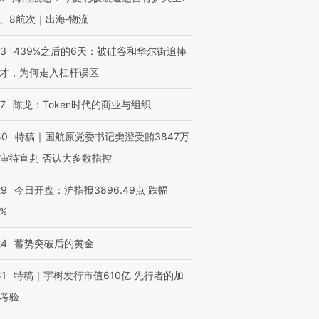
、8航次｜出海·物流
53
439%之后的6天：被硅谷和华尔街追捧
才，为何走入杠杆误区
07
陈龙：Token时代的商业与组织
50
特稿｜国航原党委书记樊澄受贿3847万
审待宣判 否认大多数指控
29
今日开盘：沪指报3896.49点 跌幅
0%
24
蓄势突破后的黄金
51
特稿｜宇树发行市值610亿 先行者的加
考验