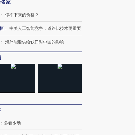
新名家
：
停不下来的价格？
恒
：
中美人工智能竞争：道路比技术更重要
：
海外能源供给缺口对中国的影响
频
OX的吸金
马航飞行员跨国走私7万
视线｜被称为“蟑螂”的印
客
让中产们甘
粒摇头丸 尿检体内含3种
度Z世代 用街头抗争将教
秘鲁纳斯
”？
毒品
育部长拱下台
13人遇难
：
多看少动