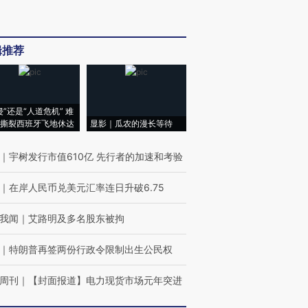
辑推荐
侵”还是“人道危机” 难
撕裂西班牙飞地休达
显影｜瓜农的漫长等待
｜
宇树发行市值610亿 先行者的加速和考验
｜
在岸人民币兑美元汇率连日升破6.75
我闻
｜
艾路明及多名股东被拘
｜
特朗普再签两份行政令限制出生公民权
周刊
｜
【封面报道】电力现货市场元年突进