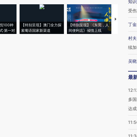
知识
受伤
【推广】走
丁金
找100种
【特别呈现】澳门全力探
【特别呈现】《东莞，人
会，让数智科
式·第一对
索葡语国家新渠道
间便利店》倾情上线
业
村夫
续加
吴晓
最
12:1
多国
达成
11:5
11:3