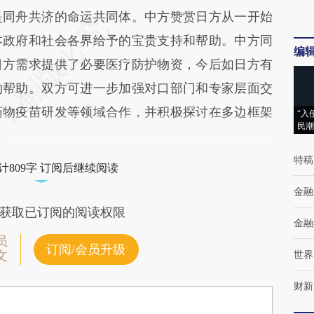
同舟共济的命运共同体。中方赞赏日方从一开始
本政府和社会各界给予的宝贵支持和帮助。中方同
编
日方需求提供了必要医疗防护物资，今后如日方有
的帮助。双方可进一步加强对口部门和专家层面交
药物疫苗研发等领域合作，并积极探讨在多边框架
“入
民潮
特稿
计809字 订阅后继续阅读
金融
获取已订阅的阅读权限
金融
员
订阅/会员升级
世界
文
财新