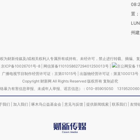
08:
置；
LU
州建
权为财新传媒及/或相关权利人专属所有或持有。未经许可，禁止进行转载、摘编、
京ICP备10026701号-8
|
网信算备110105862729401250013号
|
京公网安备 11
广播电视节目制作经营许可证：京第01015号
|
出版物经营许可证：第直100013号
Copyright 财新网 All Rights Reserved 版权所有 复制必究
害信息举报、未成年人举报、谣言信息）：010-85905050 13195200605 举报邮
于我们
|
加入我们
|
啄木鸟公益基金会
|
意见与反馈
|
提供新闻线索
|
联系我们
|
友情