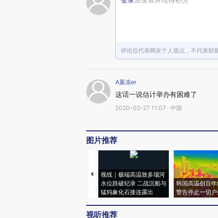
评论仅代表网友个人观点，不代表财
A菓冻er
这话一说估计举办有困难了
2020-02-27 11:07 · 中国
图片推荐
视线｜极端高温致多瑙河
水位跌破纪录 二战沉船与
韩国高温创百年
猛犸象化石接连露出
警告停止一切户
视听推荐