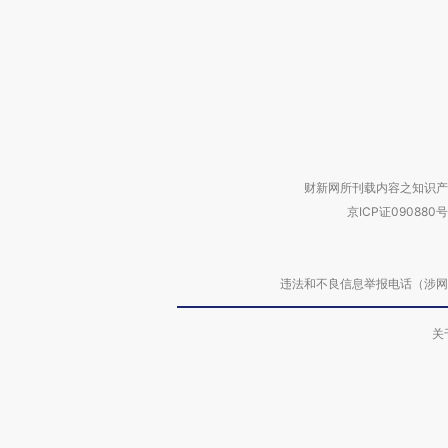
财新网所刊载内容之知识产
京ICP证090880号
违法和不良信息举报电话（涉网络暴力有
关