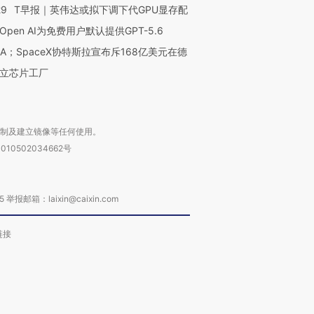
29
T早报｜英伟达或拟下调下代GPU显存配
Open AI为免费用户默认提供GPT-5.6
NA；SpaceX协特斯拉宣布斥168亿美元在德
立芯片工厂
复制及建立镜像等任何使用。
010502034662号
箱：laixin@caixin.com
链接