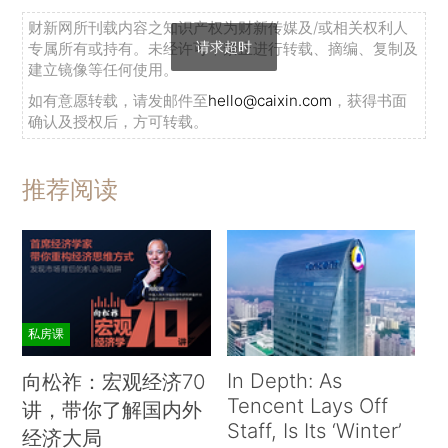
财新网所刊载内容之知识产权为财新传媒及/或相关权利人
请求超时
专属所有或持有。未经许可，禁止进行转载、摘编、复制及
建立镜像等任何使用。
如有意愿转载，请发邮件至
hello@caixin.com
，获得书面
确认及授权后，方可转载。
推荐阅读
私房课
In Depth: As
向松祚：宏观经济70
Tencent Lays Off
讲，带你了解国内外
Staff, Is Its ‘Winter’
经济大局