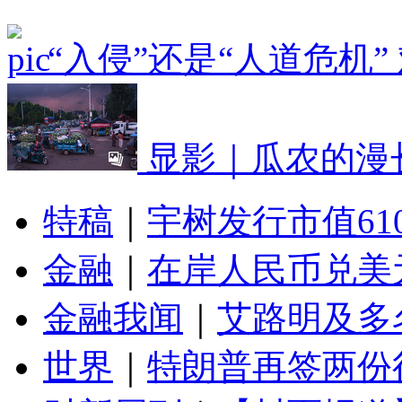
“入侵”还是“人道危机
显影｜瓜农的漫
特稿
｜
宇树发行市值61
金融
｜
在岸人民币兑美元
金融我闻
｜
艾路明及多
世界
｜
特朗普再签两份