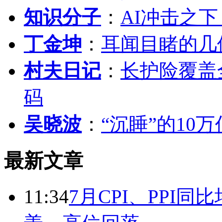
知识分子
：
AI冲击之
丁金坤
：
耳闻目睹的几
村夫日记
：
长护险覆盖
码
吴晓波
：
“沉睡”的10
最新文章
11:34
7月CPI、PPI同