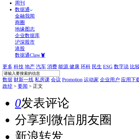
周刊
数据通
金融我闻
商圈
地缘图志
企业数据库
沪深股市
港股
数据通Claw🦞
更多
科技
地产
汽车
消费
能源
健康
环科
民生
ESG
数字说
比
数据
财新一线
私房课
会议
Promotion
运动家
企业用户
应用下
政经
>
要闻
>
正文
0
发表评论
分享到微信朋友圈
新浪转发