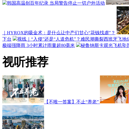
韩国高温创百年纪录 当局警告停止一切户外活动
｜HYROX的吸金术：是什么让中产们甘心“花钱找虐”？
下台
视线｜“入侵”还是“人道危机”？难民潮撕裂西班牙飞地
极端强降雨 3小时累计雨量超80毫米
秘鲁纳斯卡观光飞机坠毁
视听推荐
【不唯一答案】不止“养老”