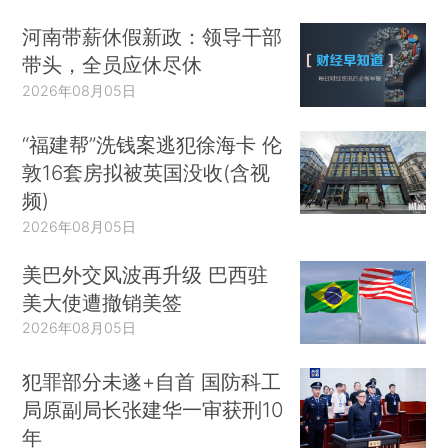
河南带薪休假新政：领导干部
带头，全员应休尽休
2026年08月05日
“福建帮”洗钱案逃犯徐海卡 伦
敦16套房拟被英国没收(含视
频)
2026年08月05日
美巴外交风波再升级 巴西驻
美大使遭撤销美签
2026年08月05日
犯罪部分未遂+自首 国防科工
局原副局长张建华一审获刑10
年