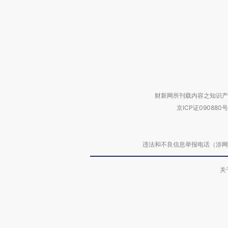
财新网所刊载内容之知识产
京ICP证090880号
违法和不良信息举报电话（涉网络暴力有
关