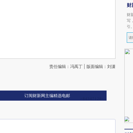
财
财
写
引
责任编辑：冯禹丁 | 版面编辑：刘潇
订阅财新网主编精选电邮