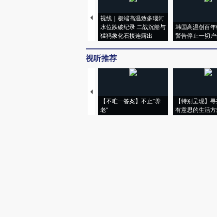
视线｜极端高温致多瑙河
水位跌破纪录 二战沉船与
韩国高温创百年
猛犸象化石接连露出
警告停止一切户
视听推荐
【不唯一答案】不止“养
【特别呈现】寻
老”
有意思的生活方