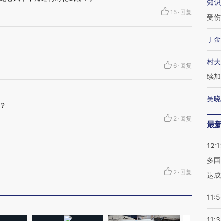
知识
15
·
回复
受伤
丁金
村夫
6
·
回复
续加
吴晓
？
2
·
回复
最
12:1
多国
2
·
回复
达成
11:5
11:3