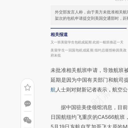
外交部发言人称，由于美方未批准相关航
架次的包机申请提交到美国交通部时，距
相关报道
又一班美留学生包机或延期 此前一航班推迟一天
美留学生一回国包机或延期 纽约总领馆称因美政
府未批
未批准相关航班申请，导致航班
延期是因为中国有关部门和航司
航
人士则对财新记者表示，航空公
据中国驻美使领馆消息，目前已
日国航纽约飞重庆的CA566航班
5月19日东航自芝加哥飞太原的M