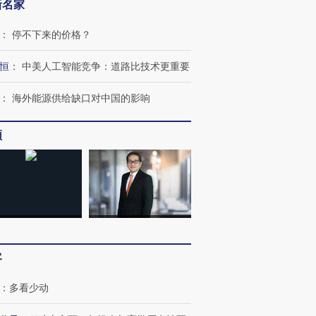
新名家
：
停不下来的价格？
恒
：
中美人工智能竞争：道路比技术更重要
：
海外能源供给缺口对中国的影响
频
客
：
多看少动