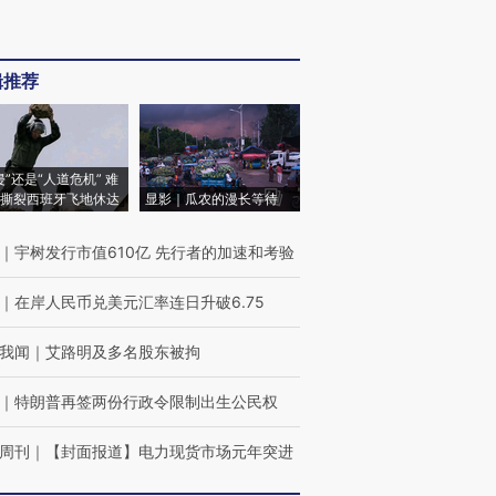
辑推荐
侵”还是“人道危机” 难
撕裂西班牙飞地休达
显影｜瓜农的漫长等待
｜
宇树发行市值610亿 先行者的加速和考验
｜
在岸人民币兑美元汇率连日升破6.75
我闻
｜
艾路明及多名股东被拘
｜
特朗普再签两份行政令限制出生公民权
周刊
｜
【封面报道】电力现货市场元年突进