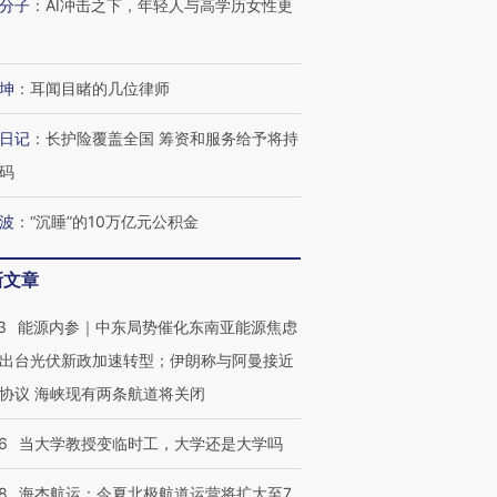
分子
：
AI冲击之下，年轻人与高学历女性更
坤
：
耳闻目睹的几位律师
日记
：
长护险覆盖全国 筹资和服务给予将持
码
波
：
“沉睡”的10万亿元公积金
新文章
3
能源内参｜中东局势催化东南亚能源焦虑
出台光伏新政加速转型；伊朗称与阿曼接近
协议 海峡现有两条航道将关闭
6
当大学教授变临时工，大学还是大学吗
8
海杰航运：今夏北极航道运营将扩大至7