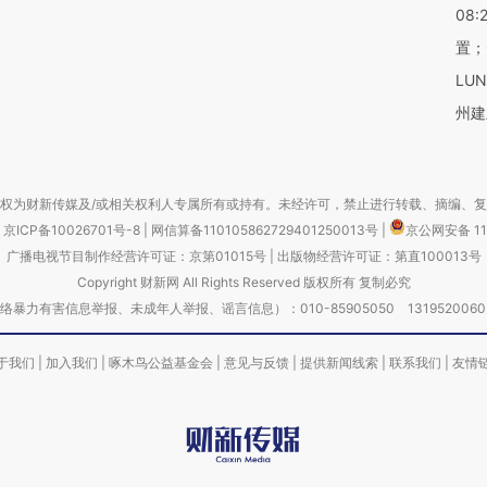
08:
置；
LU
州建
权为财新传媒及/或相关权利人专属所有或持有。未经许可，禁止进行转载、摘编、
京ICP备10026701号-8
|
网信算备110105862729401250013号
|
京公网安备 11
广播电视节目制作经营许可证：京第01015号
|
出版物经营许可证：第直100013号
Copyright 财新网 All Rights Reserved 版权所有 复制必究
害信息举报、未成年人举报、谣言信息）：010-85905050 13195200605 举报邮
于我们
|
加入我们
|
啄木鸟公益基金会
|
意见与反馈
|
提供新闻线索
|
联系我们
|
友情