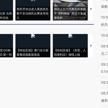
条船
西班牙休达进入紧急状态
加沙上百万流离失所者困
视线｜HYR
纪录 当局
数千非法移民从摩洛哥闯
于“塑料烤箱” 高温引发健
术：是什么
10:
外活动
入
康危机
心“花钱找虐
的天
10:
【推广】走
09:
找100种
【特别呈现】澳门全力探
【特别呈现】《东莞，人
会，让数智科
元二
式·第一对
索葡语国家新渠道
间便利店》倾情上线
业
09:
0.1
09:
08:
速和