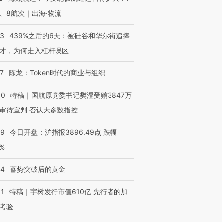
、8航次｜出海·物流
OX的吸金
马航飞行员跨国走私7万
视线｜被称为“蟑螂”的印
让中产们甘
粒摇头丸 尿检体内含3种
度Z世代 用街头抗争将教
秘鲁纳斯
53
439%之后的6天：被硅谷和华尔街追捧
”？
毒品
育部长拱下台
13人遇难
才，为何走入杠杆误区
07
陈龙：Token时代的商业与组织
进第四届链博
50
特稿｜国航原党委书记樊澄受贿3847万
【商旅对话】华住集团
技“链”接产
【特别呈现】寻找100种
CFO：不靠规模取胜，华
【特别呈
审待宣判 否认大多数指控
有意思的生活方式·第三对
住三大增长引擎是什么？
有意思的
29
今日开盘：沪指报3896.49点 跌幅
0%
24
蓄势突破后的黄金
51
特稿｜宇树发行市值610亿 先行者的加
考验