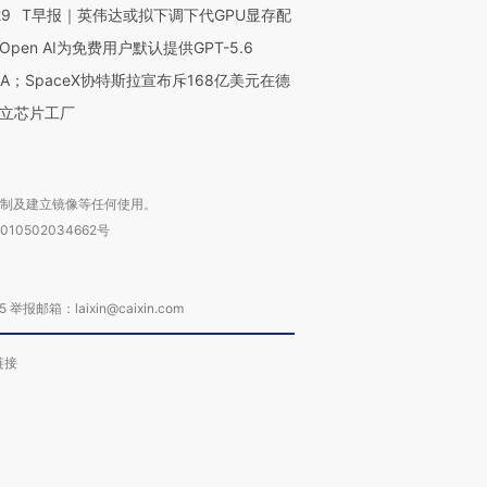
29
T早报｜英伟达或拟下调下代GPU显存配
Open AI为免费用户默认提供GPT-5.6
NA；SpaceX协特斯拉宣布斥168亿美元在德
立芯片工厂
复制及建立镜像等任何使用。
010502034662号
箱：laixin@caixin.com
链接