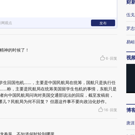
财
伍戈
新网观点
发布
罗志
易峘
精神的时候了！
视
6
·
回复
留学生回国包机……，主要是中国民航局在统筹，国航只是执行任
人士……称，主要是民航局在统筹美国留学生包机的事情，东航只是
新记者向中国民航局问询对美国交通部说法的回应，截至发稿前，
在哪儿？民航局为何不回复？ 但愿这件事不要向政治化炒作。
博
16
·
回复
唐涯
龙卷风，不知道何时轮到哪里。