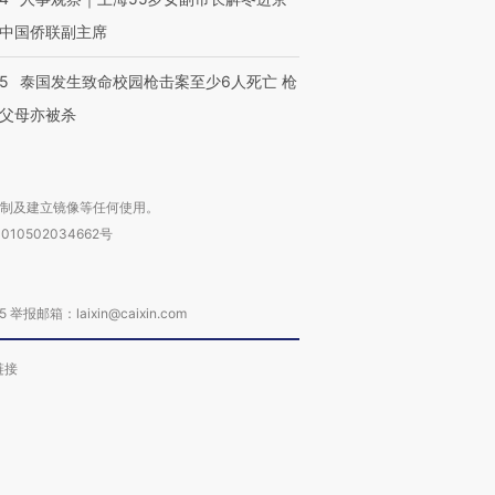
中国侨联副主席
45
泰国发生致命校园枪击案至少6人死亡 枪
父母亦被杀
复制及建立镜像等任何使用。
010502034662号
箱：laixin@caixin.com
链接