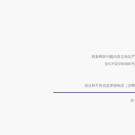
财新网所刊载内容之知识产
京ICP证090880号
违法和不良信息举报电话（涉网络暴力有
关