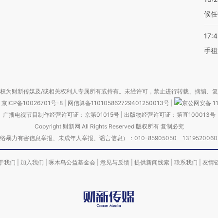
候任
17:
手祖
权为财新传媒及/或相关权利人专属所有或持有。未经许可，禁止进行转载、摘编、
京ICP备10026701号-8
|
网信算备110105862729401250013号
|
京公网安备 11
广播电视节目制作经营许可证：京第01015号
|
出版物经营许可证：第直100013号
Copyright 财新网 All Rights Reserved 版权所有 复制必究
害信息举报、未成年人举报、谣言信息）：010-85905050 13195200605 举报邮
于我们
|
加入我们
|
啄木鸟公益基金会
|
意见与反馈
|
提供新闻线索
|
联系我们
|
友情