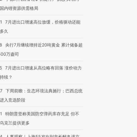
国内锂资源供需格局
1
7月进出口增速高位放缓，价格驱动还能
多久
8
央行7月继续增持近20吨黄金 累计储备超
600万盎司
5
7月进出口增速从高位略有回落 涨价动力
持续？
07
下周前瞻：生态环境法典施行；巴西总统
进入竞选阶段
1
特朗普坚称美国防空弹药库存充足 但不
乌克兰提供更多
24
人事观察｜上海55岁女副市长解冬进京