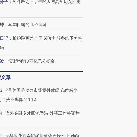
分子
：
AI冲击之下，年轻人与高学历女性更
跨国走私7万
视线｜被称为“蟑螂”的印
视线｜“入侵”还是“人道危
坤
：
耳闻目睹的几位律师
检体内含3种
度Z世代 用街头抗争将教
机”？难民潮撕裂西班牙
秘鲁纳斯
育部长拱下台
飞地休达
13人遇难
日记
：
长护险覆盖全国 筹资和服务给予将持
码
波
：
“沉睡”的10万亿元公积金
进第四届链博
【商旅对话】华住集团
技“链”接产
【特别呈现】寻找100种
CFO：不靠规模取胜，华
【特别呈
新文章
有意思的生活方式·第三对
住三大增长引擎是什么？
有意思的
43
7月美国劳动力市场意外放缓 岗位减少
3万个失业率降至4.1%
14
海外金融专才回流香港 外籍工作签证翻
2
宁德时代宜春锂矿仍处停产状态 其动向