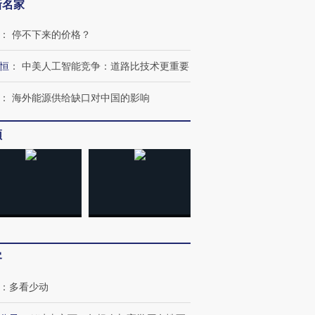
新名家
：
停不下来的价格？
恒
：
中美人工智能竞争：道路比技术更重要
：
海外能源供给缺口对中国的影响
频
客
：
多看少动