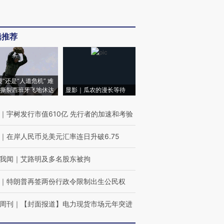
辑推荐
侵”还是“人道危机” 难
撕裂西班牙飞地休达
显影｜瓜农的漫长等待
｜
宇树发行市值610亿 先行者的加速和考验
｜
在岸人民币兑美元汇率连日升破6.75
我闻
｜
艾路明及多名股东被拘
｜
特朗普再签两份行政令限制出生公民权
周刊
｜
【封面报道】电力现货市场元年突进