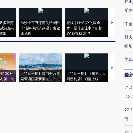
知识
受伤
致多瑙河
加沙上百万流离失所者困
视线｜HYROX的吸金
马航飞行员
丁金
二战沉船与
于“塑料烤箱” 高温引发健
术：是什么让中产们甘
粒摇头丸 尿
露出
康危机
心“花钱找虐”？
毒品
村夫
续加
吴晓
【推广】走
找100种
【特别呈现】澳门全力探
【特别呈现】《东莞，人
会，让数智科
最
式·第一对
索葡语国家新渠道
间便利店》倾情上线
业
21:
2.
20:
倍
20:1