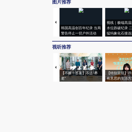
图片推荐
视线｜极端高温
韩国高温创百年纪录 当局
水位跌破纪录 
警告停止一切户外活动
猛犸象化石接连
视听推荐
【不唯一答案】不止“养
【特别呈现】寻
老”
有意思的生活方