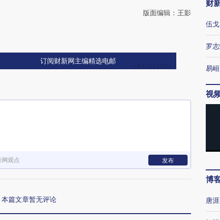
财
版面编辑：王影
伍戈
罗志
订阅财新网主编精选电邮
易峘
视
新网观点
发布
博
本篇文章暂无评论
唐涯