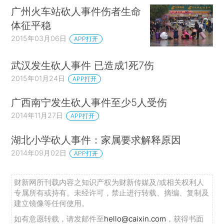
广州火车站砍人事件伤者生命
体征平稳
2015年03月06日
APP打开
武汉发生砍人事件 已造成1死7伤
2015年01月24日
APP打开
广西南宁发生砍人事件至少5人受伤
2014年11月27日
APP打开
湖北小学砍人事件：家属要求解释原因
2014年09月02日
APP打开
财新网所刊载内容之知识产权为财新传媒及/或相关权利人
专属所有或持有。未经许可，禁止进行转载、摘编、复制及
建立镜像等任何使用。
如有意愿转载，请发邮件至
hello@caixin.com
，获得书面