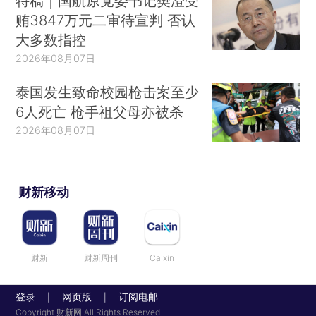
特稿｜国航原党委书记樊澄受
贿3847万元二审待宣判 否认
大多数指控
2026年08月07日
泰国发生致命校园枪击案至少
6人死亡 枪手祖父母亦被杀
2026年08月07日
财新移动
财新
财新周刊
Caixin
登录
网页版
订阅电邮
|
|
Copyright 财新网 All Rights Reserved