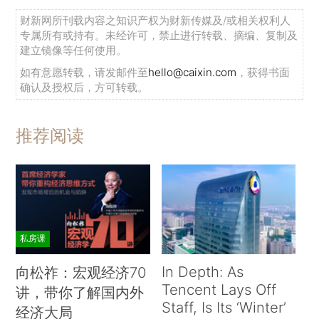
财新网所刊载内容之知识产权为财新传媒及/或相关权利人
专属所有或持有。未经许可，禁止进行转载、摘编、复制及
建立镜像等任何使用。
如有意愿转载，请发邮件至
hello@caixin.com
，获得书面
确认及授权后，方可转载。
推荐阅读
私房课
In Depth: As
向松祚：宏观经济70
Tencent Lays Off
讲，带你了解国内外
Staff, Is Its ‘Winter’
经济大局