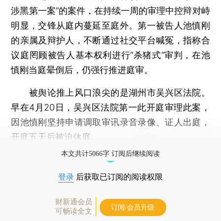
涉黑第一案”的案件，在持续一周的审理中控辩对峙
明显，交锋从庭内蔓延至庭外。第一被告人池慎刚
的亲属及辩护人，不断通过社交平台喊冤，指称合
议庭罔顾被告人基本权利进行“杀猪式”审判，在池
慎刚当庭晕倒后，仍强行推进庭审。
被舆论推上风口浪尖的是湖州市吴兴区法院。
早在4月20日，吴兴区法院第一此开庭审理此案，
因池慎刚坚持申请调取审讯录音录像、证人出庭，
开庭五天后被迫休庭。
本文共计5066字 订阅后继续阅读
登录
后获取已订阅的阅读权限
财新通会员
订阅/会员升级
可畅读全文