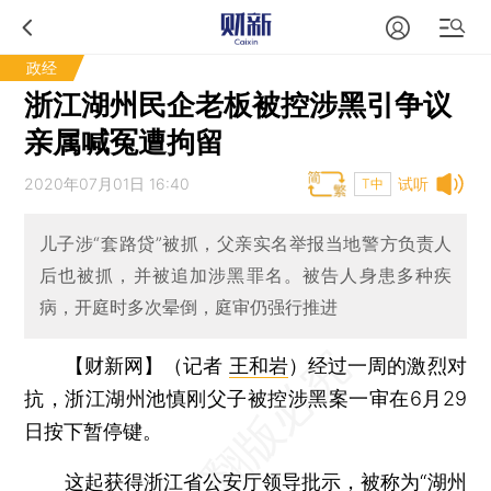
政经
浙江湖州民企老板被控涉黑引争议
亲属喊冤遭拘留
2020年07月01日 16:40
试听
T中
儿子涉“套路贷”被抓，父亲实名举报当地警方负责人
后也被抓，并被追加涉黑罪名。被告人身患多种疾
病，开庭时多次晕倒，庭审仍强行推进
【财新网】（记者
王和岩
）
经过一周的激烈对
抗，浙江湖州池慎刚父子被控涉黑案一审在6月29
日按下暂停键。
这起获得浙江省公安厅领导批示，被称为“湖州