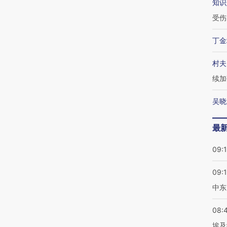
知识
受伤
丁金
村夫
续加
吴晓
最
09:
09:
中东
08:
埃及