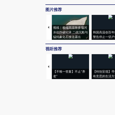
图片推荐
视线｜极端高温致多瑙河
水位跌破纪录 二战沉船与
韩国高温创百年
猛犸象化石接连露出
警告停止一切户
视听推荐
【不唯一答案】不止“养
【特别呈现】寻
老”
有意思的生活方