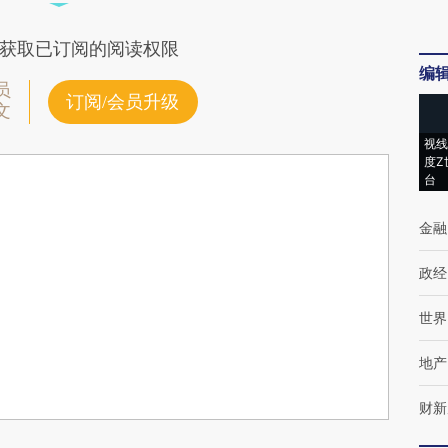
获取已订阅的阅读权限
编
员
订阅/会员升级
文
视线
度Z
台
金融
政经
世界
地产
财新