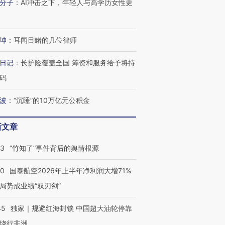
分子
：
AI冲击之下，年轻人与高学历女性更
坤
：
耳闻目睹的几位律师
日记
：
长护险覆盖全国 筹资和服务给予将持
码
波
：
“沉睡”的10万亿元公积金
新文章
13
“竹知了”事件背后的舆情根源
10
国泰航空2026年上半年净利润大增71%
局势成业绩“双刃剑”
45
独家｜规避红海封锁 中国超大油轮停靠
绕行非洲