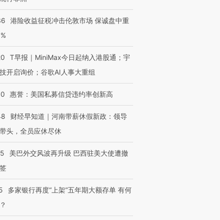
36
港险收益征税冲击伦敦市场 保诚盘中重
3%
20
T早报｜MiniMax今日起纳入港股通；宇
技开启询价；谷歌AI人事大重组
30
惠誉：美国私募信贷违约率创新高
48
财经早知道｜河南带薪休假新政：领导
带头，全员应休尽休
05
美巴外交风波再升级 巴西驻美大使遭撤
签
5
多家银行再度“上架”五年期大额存单 有何
？