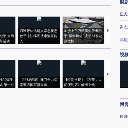
财
伍戈
罗志
西班牙休达进入紧急状态
加沙上百万流离失所者困
马航飞行员
纪录 当局
数千非法移民从摩洛哥闯
于“塑料烤箱” 高温引发健
粒摇头丸 尿
易峘
外活动
入
康危机
毒品
视
【推广】走
找100种
【特别呈现】澳门全力探
【特别呈现】《东莞，人
会，让数智科
式·第一对
索葡语国家新渠道
间便利店》倾情上线
业
博
唐涯