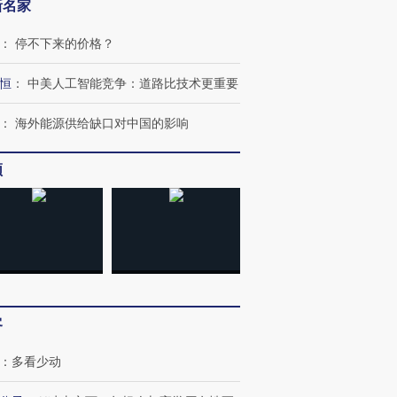
新名家
：
停不下来的价格？
恒
：
中美人工智能竞争：道路比技术更重要
跨国走私7万
视线｜HY
检体内含3种
泽连斯基密集出访美英 索
秘鲁纳斯卡观光飞机坠毁
术：是什
：
海外能源供给缺口对中国的影响
要防空导弹“救急”
13人遇难
心“花钱找
频
进第四届链博
【商旅对话】华住集团
技“链”接产
【特别呈现】寻找100种
CFO：不靠规模取胜，华
【特别呈
有意思的生活方式·第三对
住三大增长引擎是什么？
有意思的
客
：
多看少动