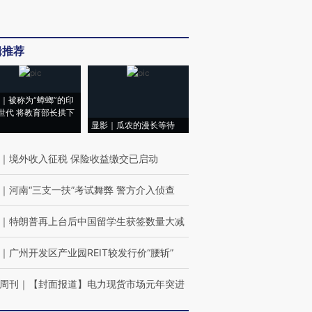
辑推荐
｜被称为“蟑螂”的印
世代 将教育部长拱下
显影｜瓜农的漫长等待
｜
境外收入征税 保险收益缴交已启动
｜
河南“三支一扶”考试舞弊 警方介入侦查
｜
特朗普再上台后中国留学生获签数量大减
｜
广州开发区产业园REIT较发行价“腰斩”
周刊
｜
【封面报道】电力现货市场元年突进