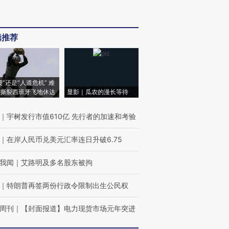
辑推荐
侵”还是“人道危机” 难
撕裂西班牙飞地休达
显影｜瓜农的漫长等待
｜
宇树发行市值610亿 先行者的加速和考验
｜
在岸人民币兑美元汇率连日升破6.75
我闻
｜
艾路明及多名股东被拘
｜
特朗普再签两份行政令限制出生公民权
周刊
｜
【封面报道】电力现货市场元年突进