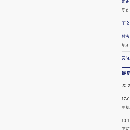
知识
受伤
丁金
村夫
续加
吴晓
最
20:
17:
用机
16:1
医药