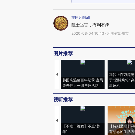
非同凡想afl
院士当官，有利有痺
2020-08-04 10:43 · 河南省郑州市
图片推荐
加沙上百万流离
韩国高温创百年纪录 当局
于“塑料烤箱” 
警告停止一切户外活动
康危机
视听推荐
【不唯一答案】不止“养
【特别呈现】寻
老”
有意思的生活方