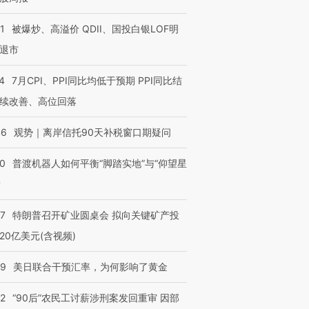
1
被爆炒、高溢价 QDII、国投白银LOF明
退市
4
7月CPI、PPI同比均低于预期 PPI同比结
续改善、高位回落
46
观势｜离岸信托90天补税窗口期疑问
00
普渡机器人如何平衡“脚踏实地”与“仰望星
？
57
特朗普召开矿业圆桌会 拟向关键矿产投
20亿美元(含视频)
09
美日联合干预汇率，为何影响了黄金
32
“90后”农民工讨薪涉刑案发回重审 因部