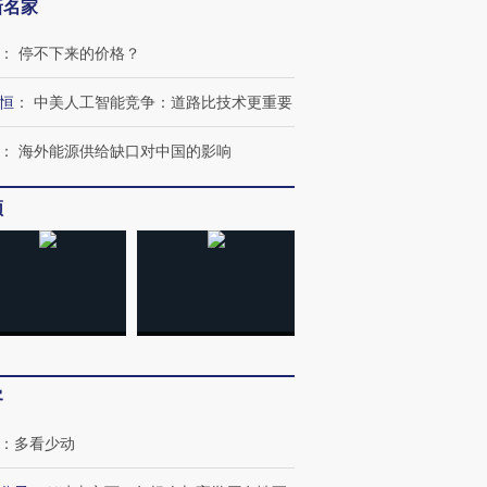
新名家
：
停不下来的价格？
恒
：
中美人工智能竞争：道路比技术更重要
：
海外能源供给缺口对中国的影响
频
”还是“人道危
湖北宜昌局部短时降雨
哈尔滨遭遇短时极端强降
撕裂西班牙
128毫米 紧急转移近
雨 3小时累计雨量超80毫
秘鲁纳斯
4000人
米
13人遇难
客
进第四届链博
【商旅对话】华住集团
：
多看少动
技“链”接产
【特别呈现】寻找100种
CFO：不靠规模取胜，华
【特别呈
有意思的生活方式·第三对
住三大增长引擎是什么？
有意思的