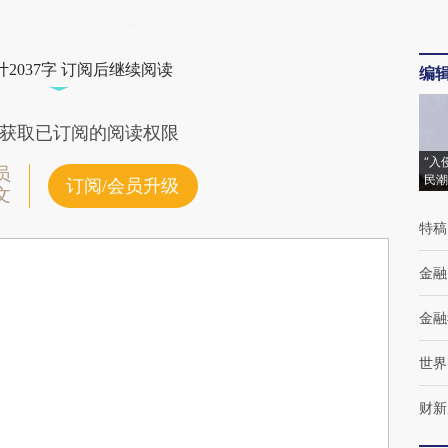
2037字 订阅后继续阅读
编
获取已订阅的阅读权限
“入
员
民潮
订阅/会员升级
文
特稿
金融
金融
世界
财新