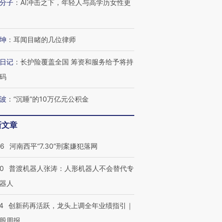
分子
：
AI冲击之下，年轻人与高学历女性更
坤
：
耳闻目睹的几位律师
日记
：
长护险覆盖全国 筹资和服务给予将持
码
波
：
“沉睡”的10万亿元公积金
新文章
26
河南西平“7.30”刑案嫌犯落网
00
普渡机器人张涛：人形机器人不会替代专
器人
4
创新药再活跃，龙头上调全年业绩指引｜
股周报