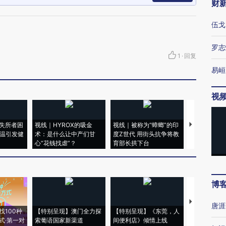
财
伍戈
罗志
1
·
回复
易峘
视
失所者困
视线｜HYROX的吸金
视线｜被称为“蟑螂”的印
视线｜“入侵
高温引发健
术：是什么让中产们甘
度Z世代 用街头抗争将教
机”？难民潮
心“花钱找虐”？
育部长拱下台
飞地休达
博
【推广】走
唐涯
找100种
【特别呈现】澳门全力探
【特别呈现】《东莞，人
会，让数智科
式·第一对
索葡语国家新渠道
间便利店》倾情上线
业