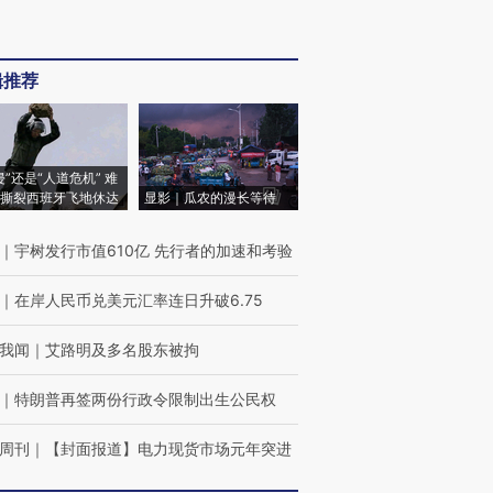
辑推荐
侵”还是“人道危机” 难
撕裂西班牙飞地休达
显影｜瓜农的漫长等待
｜
宇树发行市值610亿 先行者的加速和考验
｜
在岸人民币兑美元汇率连日升破6.75
我闻
｜
艾路明及多名股东被拘
｜
特朗普再签两份行政令限制出生公民权
周刊
｜
【封面报道】电力现货市场元年突进