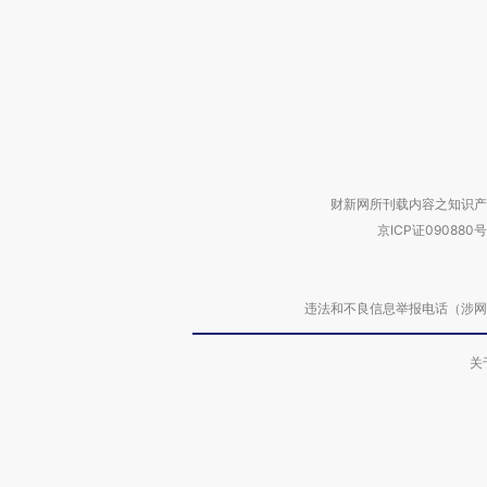
财新网所刊载内容之知识产
京ICP证090880号
违法和不良信息举报电话（涉网络暴力有
关