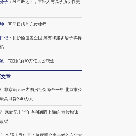
分子
：
AI冲击之下，年轻人与高学历女性更
坤
：
耳闻目睹的几位律师
日记
：
长护险覆盖全国 筹资和服务给予将持
码
波
：
“沉睡”的10万亿元公积金
新文章
2
非京籍五环内购房社保降至一年 北京市公
最高可贷340万元
7
寒武纪上半年净利润同比翻倍 营收增速
放缓
53
对话｜邱仁宗：临床研究参与者的安全永