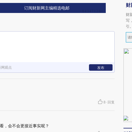
财
订阅财新网主编精选电邮
财
写
引
新网观点
发布
8
·
回复
看，会不会更接近事实呢？