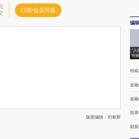
员
订阅/会员升级
文
编
“入
民潮
特稿
金融
金融
世界
版面编辑：刘春辉
财新