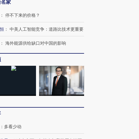
新名家
：
停不下来的价格？
恒
：
中美人工智能竞争：道路比技术更重要
：
海外能源供给缺口对中国的影响
频
跨国走私7万
视线｜被称为“蟑螂”的印
视线｜“入侵”还是“人道危
检体内含3种
度Z世代 用街头抗争将教
机”？难民潮撕裂西班牙
秘鲁纳斯
育部长拱下台
飞地休达
13人遇难
客
进第四届链博
【商旅对话】华住集团
：
多看少动
技“链”接产
【特别呈现】寻找100种
CFO：不靠规模取胜，华
【特别呈
有意思的生活方式·第三对
住三大增长引擎是什么？
有意思的