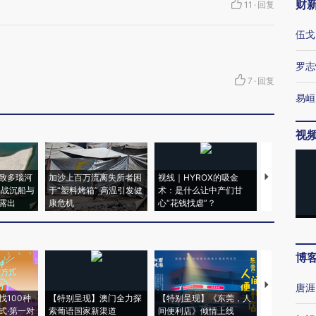
财
11
·
回复
伍戈
罗志
7
·
回复
易峘
视
致多瑙河
加沙上百万流离失所者困
视线｜HYROX的吸金
马航飞行员
二战沉船与
于“塑料烤箱” 高温引发健
术：是什么让中产们甘
粒摇头丸 尿
露出
康危机
心“花钱找虐”？
毒品
博
【推广】走
唐涯
找100种
【特别呈现】澳门全力探
【特别呈现】《东莞，人
会，让数智科
式·第一对
索葡语国家新渠道
间便利店》倾情上线
业