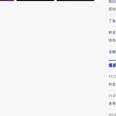
知识
受伤
丁金
村夫
续加
吴晓
最
11:1
积金
11:0
逐季
10: