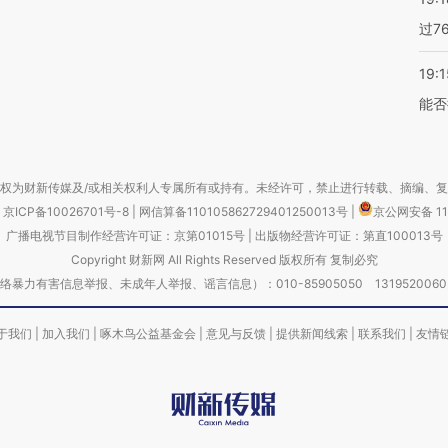
过7
19:1
能否
权为财新传媒及/或相关权利人专属所有或持有。未经许可，禁止进行转载、摘编、
京ICP备10026701号-8
|
网信算备110105862729401250013号
|
京公网安备 11
广播电视节目制作经营许可证：京第01015号
|
出版物经营许可证：第直100013号
Copyright 财新网 All Rights Reserved 版权所有 复制必究
害信息举报、未成年人举报、谣言信息）：010-85905050 13195200605 举报邮
于我们
|
加入我们
|
啄木鸟公益基金会
|
意见与反馈
|
提供新闻线索
|
联系我们
|
友情