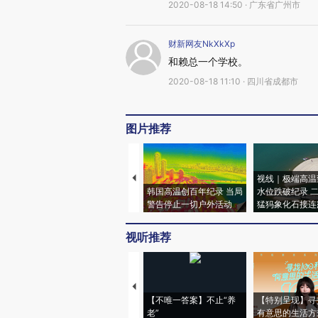
2020-08-18 14:50 · 广东省广州市
财新网友NkXkXp
和赖总一个学校。
2020-08-18 11:10 · 四川省成都市
图片推荐
视线｜极端高温
韩国高温创百年纪录 当局
水位跌破纪录 
警告停止一切户外活动
猛犸象化石接连
视听推荐
【不唯一答案】不止“养
【特别呈现】寻
老”
有意思的生活方