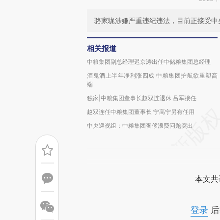
骆家駹涉嫌严重违纪违法，目前正接受中
相关报道
中粮集团副总经理迟京涛出任中储粮集团总经理
酒鬼酒上半年净利涨四成 中粮集团护航欲重塑高
端
独家|中粮集团董事长赵双连退休 吕军接任
赵双连任中粮集团董事长 宁高宁另有任用
中央巡视组：中粮集团奢侈浪费问题突出
本文共
登录
后