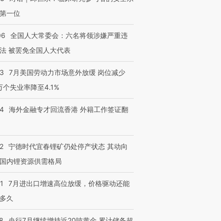
第一位
06
全国人大常委会：六名将领涉嫌严重违
法 被罢免全国人大代表
43
7月美国劳动力市场意外放缓 岗位减少
3万个失业率降至4.1%
14
海外金融专才回流香港 外籍工作签证翻
2
宁德时代宜春锂矿仍处停产状态 其动向
国内锂资源供需格局
1
7月进出口增速高位放缓，价格驱动还能
多久
8
央行7月继续增持近20吨黄金 累计储备超