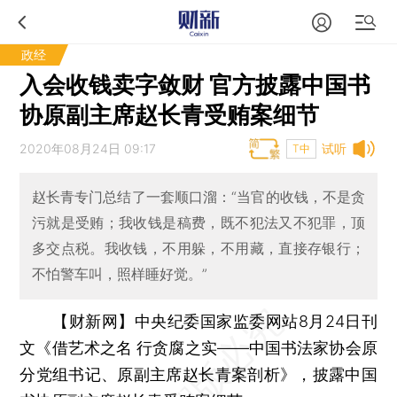
政经
入会收钱卖字敛财 官方披露中国书
协原副主席赵长青受贿案细节
2020年08月24日 09:17
试听
T中
赵长青专门总结了一套顺口溜：“当官的收钱，不是贪
污就是受贿；我收钱是稿费，既不犯法又不犯罪，顶
多交点税。我收钱，不用躲，不用藏，直接存银行；
不怕警车叫，照样睡好觉。”
【财新网】
中央纪委国家监委网站8月24日刊
文《借艺术之名 行贪腐之实——中国书法家协会原
分党组书记、原副主席赵长青案剖析》，披露中国