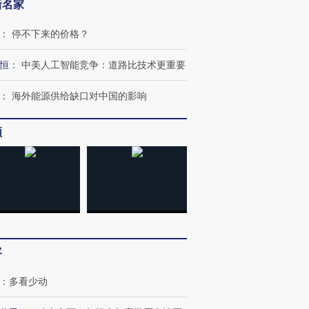
新名家
：
停不下来的价格？
恒
：
中美人工智能竞争：道路比技术更重要
：
海外能源供给缺口对中国的影响
频
客
：
多看少动