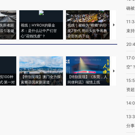
确被
11:3
失所者困
视线｜HYROX的吸金
视线｜被称为“蟑螂”的印
视线｜“入侵
束持
高温引发健
术：是什么让中产们甘
度Z世代 用街头抗争将教
机”？难民潮
心“花钱找虐”？
育部长拱下台
飞地休达
20:
17:
空”
【推广】走
找100种
【特别呈现】澳门全力探
【特别呈现】《东莞，人
会，让数智科
15:
式·第一对
索葡语国家新渠道
间便利店》倾情上线
业
资超
14:
13:
分事