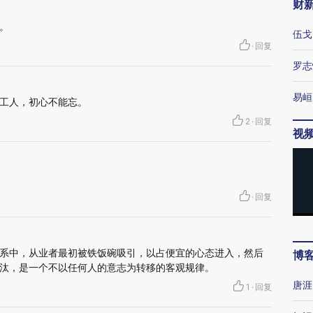
财
。
伍戈
·
回复
罗志
易峘
工人，初心不能忘。
2
·
回复
视
·
回复
系中，从业者最初被铁饭碗吸引，以占便宜的心态进入，然后
博
汰，是一个不以任何人的意志为转移的客观规律。
唐涯
1
·
回复