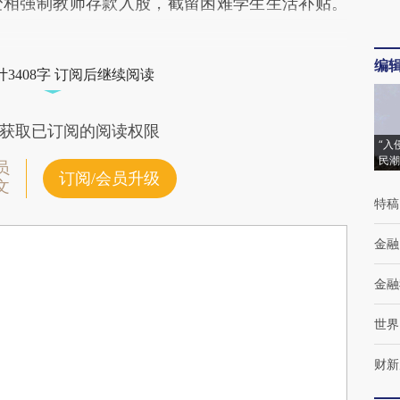
变相强制教师存款入股，截留困难学生生活补贴。
编
3408字 订阅后继续阅读
获取已订阅的阅读权限
“入
民潮
员
订阅/会员升级
文
特稿
金融
金融
世界
财新