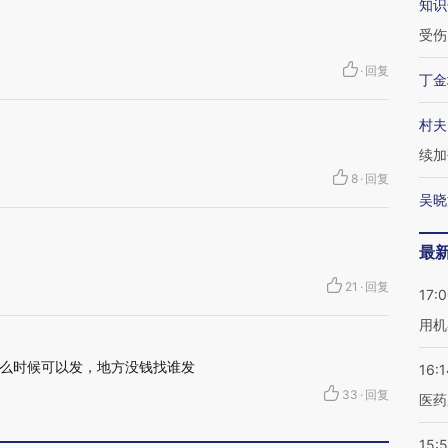
知识
受伤
·
回复
丁金
村夫
续加
8
·
回复
吴晓
最
21
·
回复
17:
用机
么时候可以发，地方没钱找谁发
16:1
33
·
回复
医药
15:5