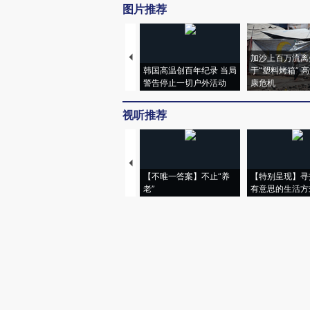
图片推荐
加沙上百万流离
韩国高温创百年纪录 当局
于“塑料烤箱” 
警告停止一切户外活动
康危机
视听推荐
【不唯一答案】不止“养
【特别呈现】寻
老”
有意思的生活方