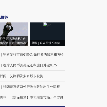
辑推荐
侵”还是“人道危机” 难
撕裂西班牙飞地休达
显影｜瓜农的漫长等待
｜
宇树发行市值610亿 先行者的加速和考验
｜
在岸人民币兑美元汇率连日升破6.75
我闻
｜
艾路明及多名股东被拘
｜
特朗普再签两份行政令限制出生公民权
周刊
｜
【封面报道】电力现货市场元年突进