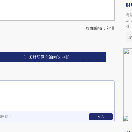
财
财
写
引
版面编辑：刘潇
订阅财新网主编精选电邮
新网观点
发布