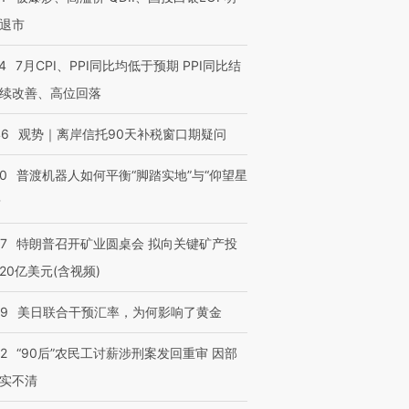
退市
4
7月CPI、PPI同比均低于预期 PPI同比结
”还是“人道危
湖北宜昌局部短时降雨
哈尔滨遭遇短时极端强降
续改善、高位回落
撕裂西班牙
128毫米 紧急转移近
雨 3小时累计雨量超80毫
秘鲁纳斯
4000人
米
13人遇难
46
观势｜离岸信托90天补税窗口期疑问
00
普渡机器人如何平衡“脚踏实地”与“仰望星
？
进第四届链博
【商旅对话】华住集团
技“链”接产
【特别呈现】寻找100种
CFO：不靠规模取胜，华
【特别呈
57
特朗普召开矿业圆桌会 拟向关键矿产投
有意思的生活方式·第三对
住三大增长引擎是什么？
有意思的
20亿美元(含视频)
09
美日联合干预汇率，为何影响了黄金
32
“90后”农民工讨薪涉刑案发回重审 因部
实不清