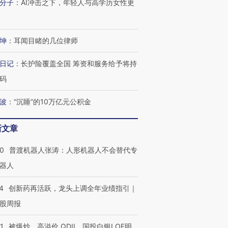
分子
：
AI冲击之下，年轻人与高学历女性更
坤
：
耳闻目睹的几位律师
日记
：
长护险覆盖全国 筹资和服务给予将持
码
波
：
“沉睡”的10万亿元公积金
新文章
00
普渡机器人张涛：人形机器人不会替代专
器人
4
创新药再活跃，龙头上调全年业绩指引｜
股周报
1
被爆炒、高溢价 QDII、国投白银LOF明