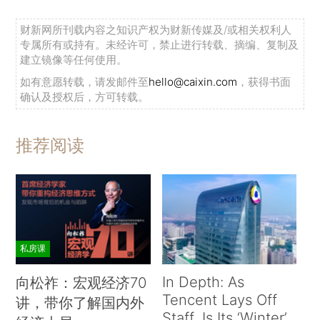
财新网所刊载内容之知识产权为财新传媒及/或相关权利人
专属所有或持有。未经许可，禁止进行转载、摘编、复制及
建立镜像等任何使用。
如有意愿转载，请发邮件至
hello@caixin.com
，获得书面
确认及授权后，方可转载。
推荐阅读
私房课
In Depth: As
向松祚：宏观经济70
Tencent Lays Off
讲，带你了解国内外
Staff, Is Its ‘Winter’