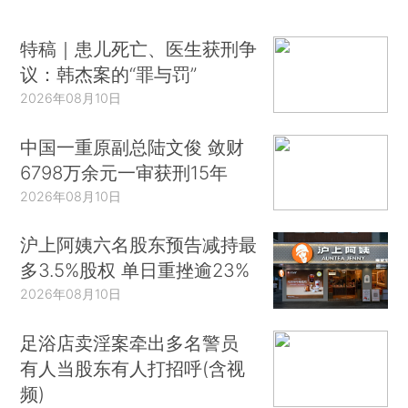
特稿｜患儿死亡、医生获刑争
议：韩杰案的“罪与罚”
2026年08月10日
中国一重原副总陆文俊 敛财
6798万余元一审获刑15年
2026年08月10日
沪上阿姨六名股东预告减持最
多3.5%股权 单日重挫逾23%
2026年08月10日
足浴店卖淫案牵出多名警员
有人当股东有人打招呼(含视
频)