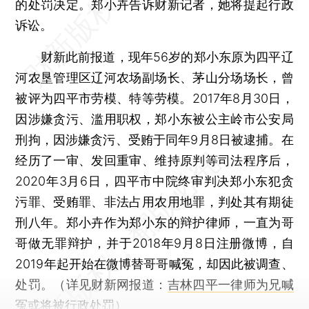
的处罚决定。郑小卉告诉财新记者，她将提起行政
诉讼。
财新此前报道，现年56岁的郑小东原为四平辽
河农垦管理区辽河农场副场长、茅山分场场长，曾
被评为四平市劳模、特等劳模。2017年8月30日，
因涉嫌贪污、滥用职权，郑小东被公主岭市公安局
刑拘，因涉嫌贪污、受贿于同年9月8日被逮捕。在
经历了一审、发回重审、维持原判等司法程序后，
2020年3月6日，四平市中院终审判决郑小东犯贪
污罪、受贿罪、非法占用农用地罪，判处其有期徒
刑八年。郑小卉作为郑小东的辩护律师，一直为哥
哥做无罪辩护，并于2018年9月8日注册微博，自
2019年起开始在微博替哥哥喊冤，却因此被调查、
处罚。（详见财新网报道：
吉林四平一律师为兄喊
冤或将被行政处罚
）