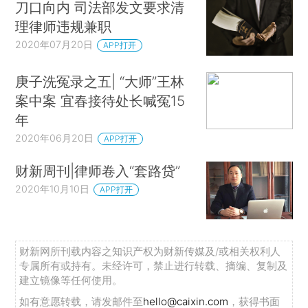
刀口向内 司法部发文要求清
理律师违规兼职
2020年07月20日
APP打开
庚子洗冤录之五| “大师”王林
案中案 宜春接待处长喊冤15
年
2020年06月20日
APP打开
财新周刊|律师卷入“套路贷”
2020年10月10日
APP打开
财新网所刊载内容之知识产权为财新传媒及/或相关权利人
专属所有或持有。未经许可，禁止进行转载、摘编、复制及
建立镜像等任何使用。
如有意愿转载，请发邮件至
hello@caixin.com
，获得书面