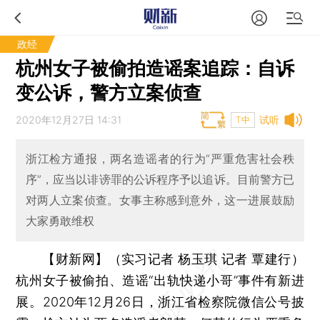
政经
杭州女子被偷拍造谣案追踪：自诉
变公诉，警方立案侦查
2020年12月27日 14:31
试听
T中
浙江检方通报，两名造谣者的行为“严重危害社会秩
序”，应当以诽谤罪的公诉程序予以追诉。目前警方已
对两人立案侦查。女事主称感到意外，这一进展鼓励
大家勇敢维权
【财新网】（实习记者 杨玉琪 记者 覃建行）
杭州女子被偷拍、造谣“出轨快递小哥”事件有新进
展。2020年12月26日，浙江省检察院微信公号披