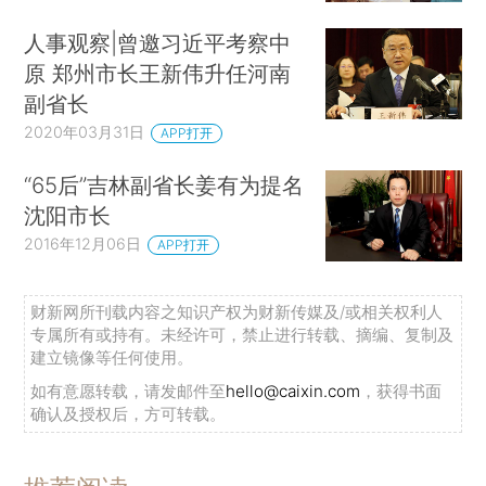
人事观察|曾邀习近平考察中
原 郑州市长王新伟升任河南
副省长
2020年03月31日
APP打开
“65后”吉林副省长姜有为提名
沈阳市长
2016年12月06日
APP打开
财新网所刊载内容之知识产权为财新传媒及/或相关权利人
专属所有或持有。未经许可，禁止进行转载、摘编、复制及
建立镜像等任何使用。
如有意愿转载，请发邮件至
hello@caixin.com
，获得书面
确认及授权后，方可转载。