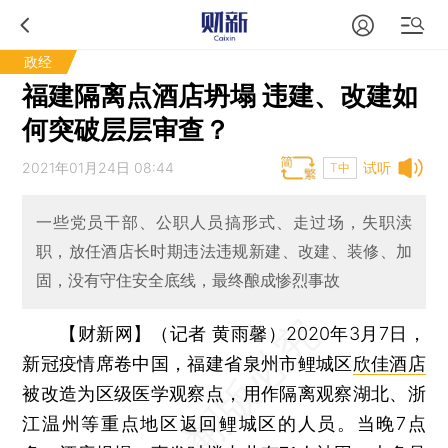
政经
福建隔离点酒店坍塌 违建、改建如
何突破层层审查？
2021年01月24日 08:44
试听
T中
一些党员干部、公职人员搞形式、走过场，失职渎
职，放任酒店长时期违法违规新建、改建、装修、加
固，没有守住安全底线，最终酿成惨烈事故
【财新网】（记者 黄雨馨）
2020年3月7日，
新冠疫情席卷中国，福建省泉州市鲤城区
欣佳酒店
被改造为区级医学观察点，用作隔离观察湖北、浙
江温州等重点地区返回鲤城区的人员。当晚7点