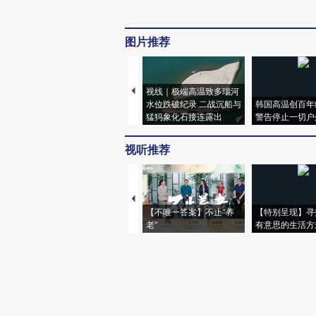
图片推荐
视线｜极端高温致多瑙河
水位跌破纪录 二战沉船与
韩国高温创百年
猛犸象化石接连露出
警告停止一切户
视听推荐
【不唯一答案】不止“养
【特别呈现】寻
老”
有意思的生活方