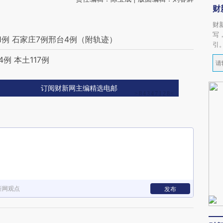
财
财
写
1例 石家庄7例邢台4例（附轨迹）
引
例 本土117例
订阅财新网主编精选电邮
新网观点
发布