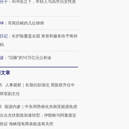
分子
：
AI冲击之下，年轻人与高学历女性更
坤
：
耳闻目睹的几位律师
日记
：
长护险覆盖全国 筹资和服务给予将持
码
波
：
“沉睡”的10万亿元公积金
新文章
25
人事观察｜长期任职湖北 周新群升任中
研室副主任
3
能源内参｜中东局势催化东南亚能源焦虑
出台光伏新政加速转型；伊朗称与阿曼接近
协议 海峡现有两条航道将关闭