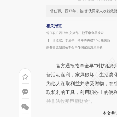
曾任职广西17年，被指“伙同家人收钱敛财
相关报道
曾任职广西17年 文旅部二把手李金早被查
【一语道破】李金早：今年将再建2.5万座厕所
商务部原副部长李金早任国家旅游局局长
官方通报指李金早“对抗组织审
营活动谋利，家风败坏，生活腐化
为他人谋取利益并收受财物，在组
取私利的工具，利用职务上的便
并非法收受巨额财物”。
本文共计