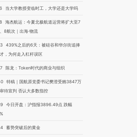
6
当大学教授变临时工，大学还是大学吗
8
海杰航运：今夏北极航道运营将扩大至7
、8航次｜出海·物流
53
439%之后的6天：被硅谷和华尔街追捧
才，为何走入杠杆误区
07
陈龙：Token时代的商业与组织
50
特稿｜国航原党委书记樊澄受贿3847万
审待宣判 否认大多数指控
29
今日开盘：沪指报3896.49点 跌幅
0%
24
蓄势突破后的黄金