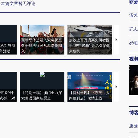
财
本篇文章暂无评论
伍戈
罗志
西班牙休达进入紧急状态
加沙上百万流离失所者困
视线｜HYR
易峘
纪录 当局
数千非法移民从摩洛哥闯
于“塑料烤箱” 高温引发健
术：是什么
外活动
入
康危机
心“花钱找虐
视
【推广】走
找100种
【特别呈现】澳门全力探
【特别呈现】《东莞，人
会，让数智科
式·第一对
索葡语国家新渠道
间便利店》倾情上线
业
博
唐涯