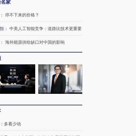
新名家
：
停不下来的价格？
恒
：
中美人工智能竞争：道路比技术更重要
OX的吸金
马航飞行员跨国走私7万
视线｜被称为“蟑螂”的印
：
海外能源供给缺口对中国的影响
让中产们甘
粒摇头丸 尿检体内含3种
度Z世代 用街头抗争将教
秘鲁纳斯
”？
毒品
育部长拱下台
13人遇难
频
进第四届链博
【商旅对话】华住集团
技“链”接产
【特别呈现】寻找100种
CFO：不靠规模取胜，华
【特别呈
有意思的生活方式·第三对
住三大增长引擎是什么？
有意思的
客
：
多看少动