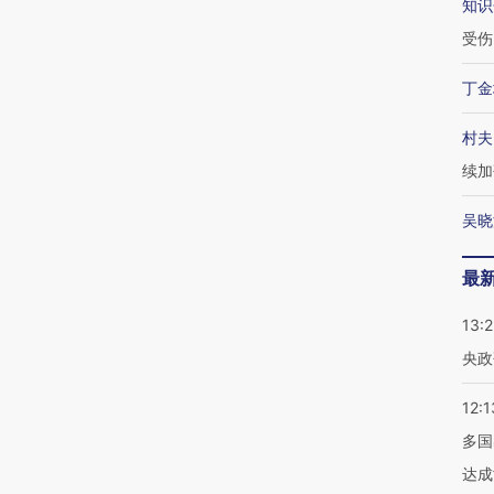
知识
受伤
丁金
村夫
续加
吴晓
最
13:
央政
12:1
多国
达成