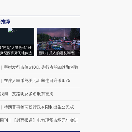
辑推荐
侵”还是“人道危机” 难
撕裂西班牙飞地休达
显影｜瓜农的漫长等待
｜
宇树发行市值610亿 先行者的加速和考验
｜
在岸人民币兑美元汇率连日升破6.75
我闻
｜
艾路明及多名股东被拘
｜
特朗普再签两份行政令限制出生公民权
周刊
｜
【封面报道】电力现货市场元年突进