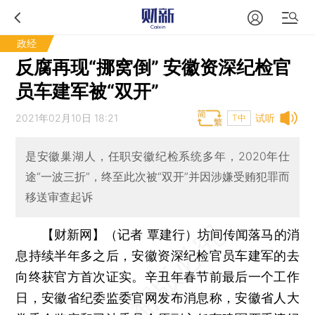
政经
反腐再现“挪窝倒” 安徽资深纪检官
员车建军被“双开”
2021年02月10日 18:21
试听
T中
是安徽巢湖人，任职安徽纪检系统多年，2020年仕
途“一波三折”，终至此次被“双开”并因涉嫌受贿犯罪而
移送审查起诉
【财新网】（记者 覃建行）
坊间传闻落马的消
息持续半年多之后，安徽资深纪检官员车建军的去
向终获官方首次证实。辛丑年春节前最后一个工作
日，安徽省纪委监委官网发布消息称，安徽省人大