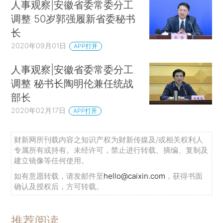
人事观察|安徽省委常委分工
调整 50岁郭强履新省委秘书
长
2020年09月01日
APP打开
人事观察|安徽省委常委分工
调整 秘书长陶明伦兼任统战
部长
2020年02月17日
APP打开
财新网所刊载内容之知识产权为财新传媒及/或相关权利人
专属所有或持有。未经许可，禁止进行转载、摘编、复制及
建立镜像等任何使用。
如有意愿转载，请发邮件至
hello@caixin.com
，获得书面
确认及授权后，方可转载。
推荐阅读